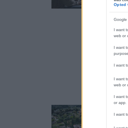
Opted 
Google 
I want t
web or d
I want t
purpose
I want 
I want t
web or d
I want t
or app.
I want t
I want t