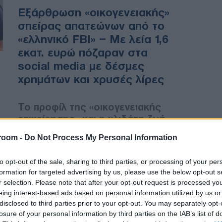
Eξάρθρωση «οικογενειακής»
σπείρας απατεώνων από το
«ελληνικό FBI» – Με λεία 1,6
εκατ. ευρώ πόζαραν στα
social media με δέσμες
χρημάτων και χρυσές λίρες
Το προφίλ της «οικογενειακής
επιχείρησης» και η χλιδάτη ζωή
room -
Do Not Process My Personal Information
ΕΛΛΑΔΑ
to opt-out of the sale, sharing to third parties, or processing of your per
03/06/2026 - 15:45
formation for targeted advertising by us, please use the below opt-out s
r selection. Please note that after your opt-out request is processed y
ntantades.gov.gr: Άνοιξε η
eing interest-based ads based on personal information utilized by us or
πλατφόρμα για τις
disclosed to third parties prior to your opt-out. You may separately opt-
«Νταντάδες της Γειτονιάς» -
losure of your personal information by third parties on the IAB’s list of