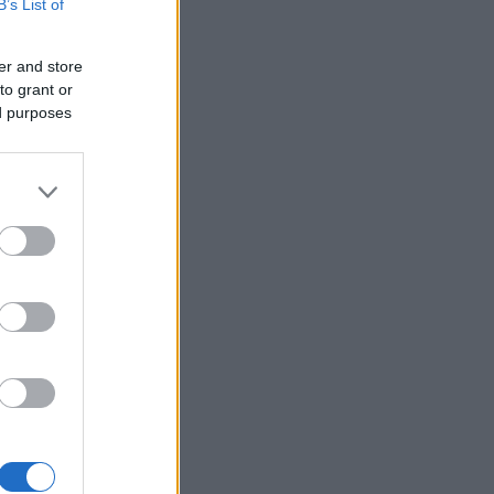
B’s List of
er and store
to grant or
ed purposes