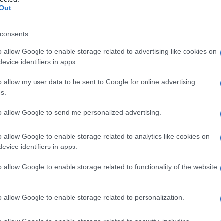
για αιτήσεις – Επιδότηση έως
Out
500 ευρώ
consents
Ανοίγει σήμερα το μεσημέρι η
o allow Google to enable storage related to advertising like cookies on
πλατφόρμα του προγράμματος
evice identifiers in apps.
«Νταντάδες της Γειτονιάς»,
δίνοντας τη δυνατότητα σε γονείς
o allow my user data to be sent to Google for online advertising
να υποβάλουν αιτήσεις για την
s.
επιλογή επιμελητή ή επιμελήτριας
to allow Google to send me personalized advertising.
παιδιών και να λάβουν οικονομική
ενίσχυση μέσω voucher που
o allow Google to enable storage related to analytics like cookies on
μπορεί να φτάνει έως και τα 500
evice identifiers in apps.
ευρώ μηνιαίως.
o allow Google to enable storage related to functionality of the website
ΕΛΛΑΔΑ
o allow Google to enable storage related to personalization.
18/05/2026 - 22:01
Σκιώδες δίκτυο εκβιασμών και
o allow Google to enable storage related to security, including