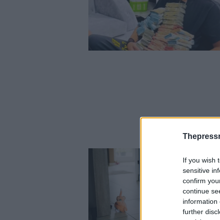
Thepress
If you wish 
sensitive in
confirm you
continue se
information 
further disc