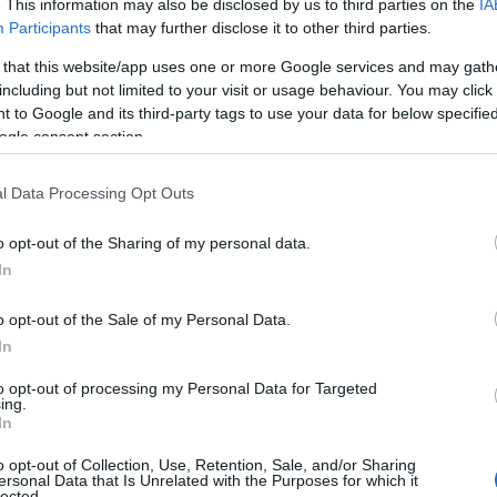
. This information may also be disclosed by us to third parties on the
IA
Όλα όσα πρέπει να ξέρετε
Participants
that may further disclose it to other third parties.
μέσα από 12 Q&A
 that this website/app uses one or more Google services and may gath
including but not limited to your visit or usage behaviour. You may click 
Άνοιξε η πλατφόρμα του
 to Google and its third-party tags to use your data for below specifi
προγράμματος «Νταντάδες της
ogle consent section.
Γειτονιάς», δίνοντας τη
δυνατότητα στους γονείς να
l Data Processing Opt Outs
επιλέξουν επιμελητή ή επιμελήτρια
για τη φροντίδα βρεφών και
o opt-out of the Sharing of my personal data.
νηπίων ηλικίας από δύο μηνών
In
έως δυόμισι ετών.
o opt-out of the Sale of my Personal Data.
In
ΟΙΚΟΝΟΜΙΑ
to opt-out of processing my Personal Data for Targeted
03/06/2026 - 10:28
ing.
In
«Νταντάδες της Γειτονιάς»:
o opt-out of Collection, Use, Retention, Sale, and/or Sharing
Ανοίγει σήμερα η πλατφόρμα
ersonal Data that Is Unrelated with the Purposes for which it
lected.