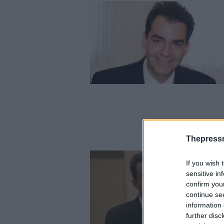
Thepress
If you wish 
sensitive in
confirm you
continue se
information 
further disc