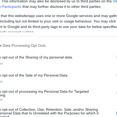
. This information may also be disclosed by us to third parties on the
IA
Participants
that may further disclose it to other third parties.
Κατηγορείται για επικίνδυνες
 that this website/app uses one or more Google services and may gath
σωματικές βλάβες, απειλή και
including but not limited to your visit or usage behaviour. You may click 
διακεκριμένες φθορές
 to Google and its third-party tags to use your data for below specifi
ogle consent section.
ΕΛΛΑΔΑ
l Data Processing Opt Outs
15/02/2017 - 20:36
o opt-out of the Sharing of my personal data.
Μία σύλληψη και δύο
In
προσαγωγές για την επίθεση
στον καθηγητή Συρίγο
o opt-out of the Sale of my Personal Data.
In
Ο καθηγητής επιχείρησε να
to opt-out of processing my Personal Data for Targeted
σταματήσει 3 νεαρούς που
ing.
έγραφαν συνθήματα στο
In
εσωτερικό της μάντρας με
o opt-out of Collection, Use, Retention, Sale, and/or Sharing
αποτέλεσμα να τον χτυπήσουν
ersonal Data that Is Unrelated with the Purposes for which it
lected.