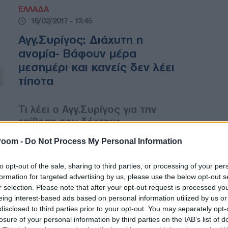
ΕΛΛΑΔΑ
16/02/2017 - 13:45
Αγγ.Συρίγος: Διάχυτη η
ανομία- Βάφουν μέρα
μεσημέρι και κανείς δεν λέει
τίποτα
Τι λέει ο Αγγ.Συρίγος για την
επίθεση που δέχτηκε
room -
Do Not Process My Personal Information
ΕΛΛΑΔΑ
to opt-out of the sale, sharing to third parties, or processing of your per
16/02/2017 - 11:26
formation for targeted advertising by us, please use the below opt-out s
r selection. Please note that after your opt-out request is processed y
Στον εισαγγελέα ο 25χρονος
eing interest-based ads based on personal information utilized by us or
που επιτέθηκε στον καθηγητή
disclosed to third parties prior to your opt-out. You may separately opt-
Άγγελο Συρίγο
losure of your personal information by third parties on the IAB’s list of