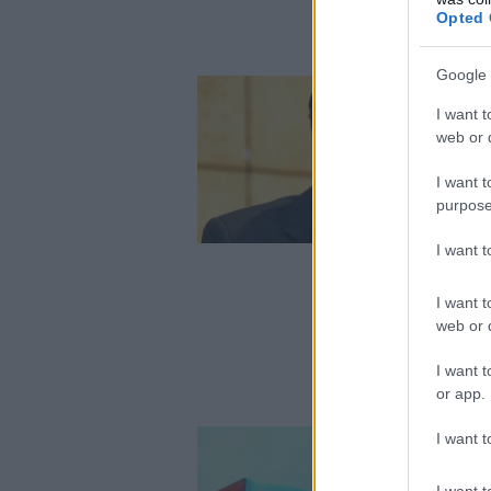
Opted 
Google 
I want t
web or d
I want t
purpose
I want 
I want t
web or d
I want t
or app.
I want t
I want t