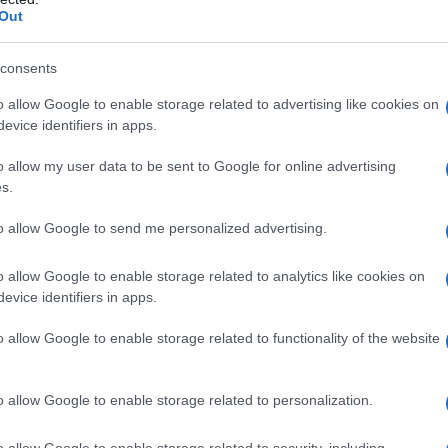
στο κεφάλι
Out
consents
ΕΛΛΑΔΑ
o allow Google to enable storage related to advertising like cookies on
15/02/2017 - 16:36
evice identifiers in apps.
Άγνωστοι ξυλοκόπησαν τον
o allow my user data to be sent to Google for online advertising
καθηγητή του Παντείου
s.
Άγγελο Συρίγο
to allow Google to send me personalized advertising.
Επίθεση από άγνωστα άτομα
o allow Google to enable storage related to analytics like cookies on
δέχθηκε ο καθηγητής του
evice identifiers in apps.
Παντείου Πανεπιστημίου, Άγγελος
Συρίγος
o allow Google to enable storage related to functionality of the website
o allow Google to enable storage related to personalization.
ΠΟΛΙΤΙΚΗ
31/05/2016 - 21:56
o allow Google to enable storage related to security, including