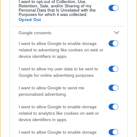
I want to opt-out of Collection, Use,
έκρυβε τον νεκρό πατέρα του σε καταψύκτη για τις
Retention, Sale, and/or Sharing of my
Personal Data that Is Unrelated with the
συντάξεις
Purposes for which it was collected.
ΟΙΚΟΝΟΜΙΑ
Opted Out
05/08/26 - 15:03
Google consents
Εξωδικαστικός Μηχανισμός: Ξεπέρασαν τα 20 δισ. ευρώ
οι ρυθμίσεις οφειλών – Σταθερά στο 80% η
εγκρισιμότητα
I want to allow Google to enable storage
ΠΟΛΙΤΙΚΗ
related to advertising like cookies on web or
device identifiers in apps.
05/08/26 - 15:00
Ηλεκτρική διασύνδεση Ελλάδας – Κύπρου: Επανεκκίνηση
I want to allow my user data to be sent to
για το GSI με είσοδο του γαλλικού κολοσσού Meridiam
Google for online advertising purposes.
ΔΙΕΘΝΗ
05/08/26 - 14:50
I want to allow Google to send me
ΟΗΕ: «Κύμα» εκτελέσεων στο Ιράν — Τουλάχιστον 56
personalized advertising.
θανατικές καταδίκες για θέματα εθνικής ασφάλειας από
τον Μάρτιο
I want to allow Google to enable storage
ΤΟΥΡΚΙΑ
related to analytics like cookies on web or
05/08/26 - 14:45
device identifiers in apps.
Κάγια Κάλας για τη «Γαλάζια Πατρίδα»: «Σεβασμός στο
Διεθνές Δίκαιο και τα κυριαρχικά δικαιώματα η
I want to allow Google to enable storage
προϋπόθεση για τις σχέσεις ΕΕ – Τουρκίας»