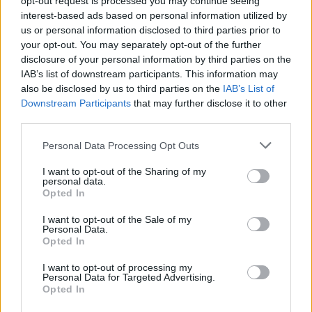
opt-out request is processed you may continue seeing
interest-based ads based on personal information utilized by
us or personal information disclosed to third parties prior to
your opt-out. You may separately opt-out of the further
disclosure of your personal information by third parties on the
IAB’s list of downstream participants. This information may
also be disclosed by us to third parties on the
IAB’s List of
Downstream Participants
that may further disclose it to other
third parties.
TAGS
Please note that this website/app uses one or more Google
Personal Data Processing Opt Outs
ΑΓΓΕΛΟΣ ΣΥΡΙΓΟΣ
ΚΑΘΗΓΗΤΗΣ
ΠΑΝΤΕΙΟΣ
services and may gather and store information including but
ΞΥΛΟΔΑΡΜΟΣ
not limited to your visit or usage behaviour. You may click to
I want to opt-out of the Sharing of my
personal data.
grant or deny consent to Google and its third-party tags to
Opted In
use your data for below specified purposes in below Google
consent section.
I want to opt-out of the Sale of my
Ροή Ειδήσεων
Personal Data.
Opted In
I want to opt-out of processing my
ΕΛΛΑΔΑ
Personal Data for Targeted Advertising.
Opted In
05/08/26 - 15:10
Μυστράς: Την Παρασκευή απολογείται ο 55χρονος που