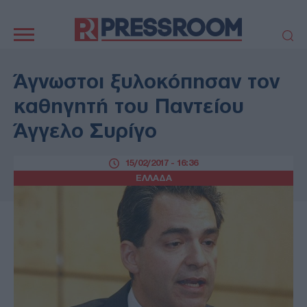
Κεντρική
πλοήγηση
ΠΟΛΙΤΙΚΗ
ΤΟΥΡΚΙΑ
Άγνωστοι ξυλοκόπησαν τον
ΟΙΚΟΝΟΜΙΑ
ΕΛΛΑΔΑ
καθηγητή του Παντείου
ΕΚΚΛΗΣΙΑ
ΑΜΥΝΑ
Άγγελο Συρίγο
ΔΙΕΘΝΗ
ΚΥΠΡΟΣ
MEDIA
LIFESTYLE
15/02/2017 - 16:36
SPORTS
ΑΥΤΟΔΙΟΙΚΗΣΗ
ΕΛΛΑΔΑ
AUTO - MOTO
ΓΑΣΤΡΟΝΟΜΙΑ
ΥΓΕΙΑ
ΤΕΧΝΟΛΟΓΙΑ
ΠΑΡΑΞΕΝΑ
ΖΩΔΙΑ
ΑΡΘΡΟΓΡΑΦΙΑ