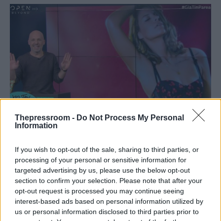
Thepressroom -
Do Not Process My Personal
LIFESTYLE
Information
18/01/2019 - 13:41
If you wish to opt-out of the sale, sharing to third parties, or
Χαμός με τον Μουτσινά και το πτυχίο
processing of your personal or sensitive information for
της Μέγκις Ντριο
targeted advertising by us, please use the below opt-out
section to confirm your selection. Please note that after your
Ο Νίκος Μουτσινάς φαίνεται πως «χτύπησε
opt-out request is processed you may continue seeing
φλέβα» με το πτυχίο της Μέγκις Ντριο
interest-based ads based on personal information utilized by
us or personal information disclosed to third parties prior to