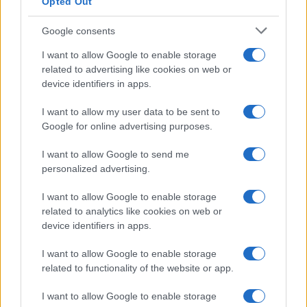
Opted Out
Google consents
I want to allow Google to enable storage
related to advertising like cookies on web or
device identifiers in apps.
I want to allow my user data to be sent to
Google for online advertising purposes.
I want to allow Google to send me
personalized advertising.
I want to allow Google to enable storage
LIFESTYLE
related to analytics like cookies on web or
12/12/2017 - 13:23
device identifiers in apps.
Η Όλγα Πηλιάκη πήρε πτυχίο – Στην
I want to allow Google to enable storage
ορκωμοσία ο Χανταμπάκης
related to functionality of the website or app.
Στην ορκωμοσία της Όλγας Πηλιάκη ο
I want to allow Google to enable storage
Στέλιος Χανταμάκης