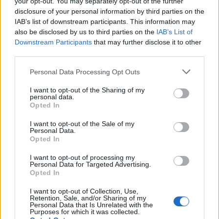
your opt-out. You may separately opt-out of the further
disclosure of your personal information by third parties on the
IAB’s list of downstream participants. This information may
also be disclosed by us to third parties on the
IAB’s List of
Downstream Participants
that may further disclose it to other
third parties.
Please note that this website/app uses one or more Google
Personal Data Processing Opt Outs
services and may gather and store information including but
not limited to your visit or usage behaviour. You may click to
I want to opt-out of the Sharing of my
personal data.
grant or deny consent to Google and its third-party tags to
Opted In
use your data for below specified purposes in below Google
consent section.
I want to opt-out of the Sale of my
ΕΛΛΑΔΑ
Personal Data.
21/11/2018 - 10:29
Opted In
Κοινά πτυχία ετοιμάζουν ΕΜΠ και
I want to opt-out of processing my
Κολούμπια
Personal Data for Targeted Advertising.
Opted In
Κοινά προπτυχιακά προγράμματα σπουδών
I want to opt-out of Collection, Use,
με το πανεπιστήμιο Κολούμπια των
Retention, Sale, and/or Sharing of my
Ηνωμένων Πολιτειών ετοιμάζει το Εθνικό
Personal Data that Is Unrelated with the
Purposes for which it was collected.
Μετσόβιο Πολυτεχνείο