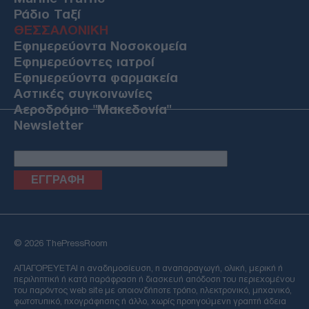
Ράδιο Ταξί
ΘΕΣΣΑΛΟΝΙΚΗ
Εφημερεύοντα Νοσοκομεία
Εφημερεύοντες ιατροί
Εφημερεύοντα φαρμακεία
Αστικές συγκοινωνίες
Αεροδρόμιο "Μακεδονία"
Newsletter
Email
© 2026 ThePressRoom
ΑΠΑΓΟΡΕΥΕΤΑΙ η αναδημοσίευση, η αναπαραγωγή, ολική, μερική ή
περιληπτική ή κατά παράφραση ή διασκευή απόδοση του περιεχομένου
του παρόντος web site με οποιονδήποτε τρόπο, ηλεκτρονικό, μηχανικό,
φωτοτυπικό, ηχογράφησης ή άλλο, χωρίς προηγούμενη γραπτή άδεια