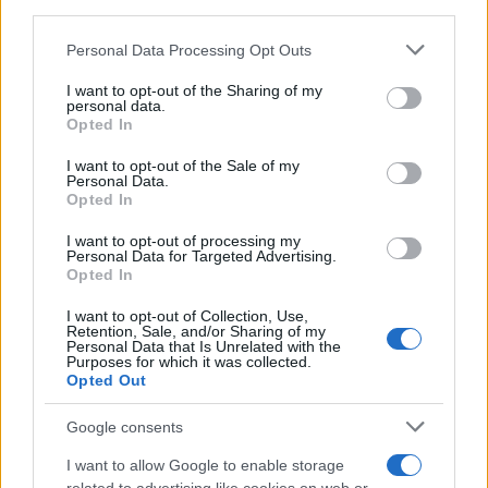
third parties.
Please note that this website/app uses one or more Google
Personal Data Processing Opt Outs
services and may gather and store information including but
not limited to your visit or usage behaviour. You may click to
I want to opt-out of the Sharing of my
personal data.
grant or deny consent to Google and its third-party tags to
Opted In
use your data for below specified purposes in below Google
consent section.
I want to opt-out of the Sale of my
Personal Data.
Opted In
I want to opt-out of processing my
Personal Data for Targeted Advertising.
Opted In
ΕΛΛΑΔΑ
I want to opt-out of Collection, Use,
09/01/2026 - 13:23
Retention, Sale, and/or Sharing of my
Personal Data that Is Unrelated with the
Επείγουσα διακομιδή βρέφους από τη
Purposes for which it was collected.
Opted Out
Σκιάθο στο Νοσοκομείο Βόλου - Ο
καπετάνιος παλεύει με τα κύμματα
Google consents
Η επιχείρηση διακομιδής οργανώθηκε από
I want to allow Google to enable storage
το Κέντρο Επιχειρήσεων του Λιμενικού