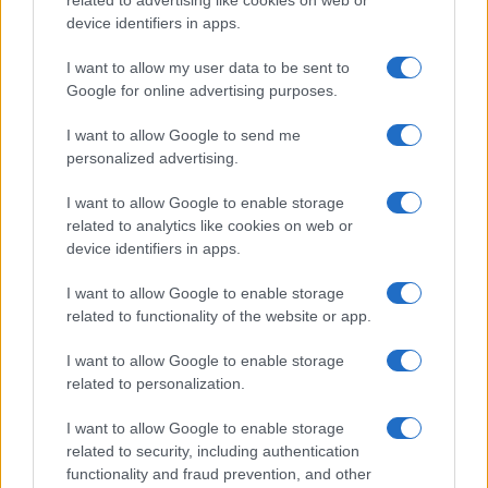
related to advertising like cookies on web or
Σώματος, κρίνοντας απαραίτητη την άμεση
device identifiers in apps.
μεταφορά του παιδιού σε νοσοκομειακή
μονάδα.
I want to allow my user data to be sent to
Google for online advertising purposes.
I want to allow Google to send me
personalized advertising.
I want to allow Google to enable storage
related to analytics like cookies on web or
device identifiers in apps.
I want to allow Google to enable storage
related to functionality of the website or app.
I want to allow Google to enable storage
related to personalization.
ΕΛΛΑΔΑ
29/12/2025 - 22:36
I want to allow Google to enable storage
related to security, including authentication
Μικρό βρέφος παραμένει στη ΜΕΘ
functionality and fraud prevention, and other