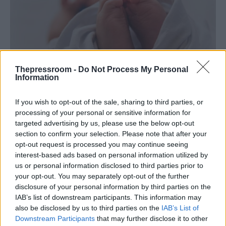
Thepressroom -
Do Not Process My Personal
Information
ΕΛΛΑΔΑ
If you wish to opt-out of the sale, sharing to third parties, or
28/01/2026 - 21:27
processing of your personal or sensitive information for
Μάχη για τη ζωή δίνει βρέφος 5 ημερών
targeted advertising by us, please use the below opt-out
στο Ηράκλειο – Η μεγάλη κινητοποίηση
section to confirm your selection. Please note that after your
από τη Ρόδο στην Κρήτη
opt-out request is processed you may continue seeing
interest-based ads based on personal information utilized by
Ώρες αγωνίας επικρατούν για ένα
us or personal information disclosed to third parties prior to
νεογέννητο αγοράκι, μόλις πέντε ημερών, το
your opt-out. You may separately opt-out of the further
οποίο νοσηλεύεται διασωληνωμένο στη
disclosure of your personal information by third parties on the
Μονάδα Εντατικής Θεραπείας Νεογνών του
IAB’s list of downstream participants. This information may
also be disclosed by us to third parties on the
IAB’s List of
Βενιζέλειου Νοσοκομείου.
Downstream Participants
that may further disclose it to other