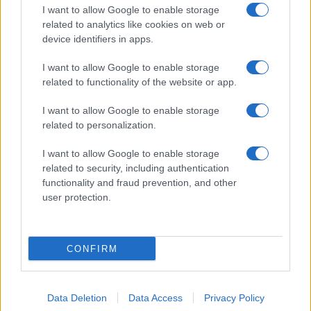
I want to allow Google to enable storage
ΕΛΛΑΔΑ
ΤΟΥΡΚΙΑ
ΡΕΤΖΕΠ ΤΑΓΙΠ ΕΡΝΤΟΓΑΝ
related to analytics like cookies on web or
device identifiers in apps.
I want to allow Google to enable storage
Ροή Ειδήσεων
related to functionality of the website or app.
I want to allow Google to enable storage
ΖΩΔΙΑ
related to personalization.
05/08/26 - 23:40
I want to allow Google to enable storage
Ζώδια: Οι αστρολογικές προβλέψεις για την Πέμπτη 6/8
related to security, including authentication
από την Αλεξάνδρα Καρτά
SPORTS
functionality and fraud prevention, and other
user protection.
05/08/26 - 23:25
Παναθηναϊκός - ΤΣΣΚΑ 1948 1-1: Το πάθημα να γίνει
μάθημα στη Βουλγαρία
ΔΙΕΘΝΗ
CONFIRM
05/08/26 - 23:16
Financial Times: Επιστροφές 100 δισ. δολαρίων σε
επιχειρήσεις μετά την ακύρωση δασμών Τραμπ
Data Deletion
Data Access
Privacy Policy
ΔΙΕΘΝΗ