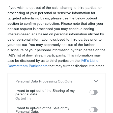
If you wish to opt-out of the sale, sharing to third parties, or
processing of your personal or sensitive information for
targeted advertising by us, please use the below opt-out
section to confirm your selection. Please note that after your
opt-out request is processed you may continue seeing
interest-based ads based on personal information utilized by
us or personal information disclosed to third parties prior to
your opt-out. You may separately opt-out of the further
disclosure of your personal information by third parties on the
IAB’s list of downstream participants. This information may
«Ο Ερντογάν πραγματοποίησε επίσκεψη –
also be disclosed by us to third parties on the
IAB’s List of
ορόσημο στην Ελλάδα αφού οι δύο γειτονικές
Downstream Participants
that may further disclose it to other
χώρες γνώρισαν μια ταραχώδη σχέση τα
third parties.
τελευταία χρόνια», έγραψε το πρακτορείο
Anadolu
περιγράφοντας ότι σε συνέντευξη
Please note that this website/app uses one or more Google
Personal Data Processing Opt Outs
Τύπου με τον Κυριάκο Μητσοτάκη στην ελληνική
services and may gather and store information including but
πρωτεύουσα ο Τούρκος πρόεδρος διαμήνυσε ότι
not limited to your visit or usage behaviour. You may click to
I want to opt-out of the Sharing of my
δεν υπάρχει κανένα ζήτημα μεταξύ Τουρκίας και
personal data.
grant or deny consent to Google and its third-party tags to
Opted In
Ελλάδας που να μην μπορεί να επιλυθεί και ότι
use your data for below specified purposes in below Google
θέλουν «να μετατρέψουν το Αιγαίο σε θάλασσα
consent section.
I want to opt-out of the Sale of my
ειρήνης και συνεργασίας». Το τουρκικό
Personal Data.