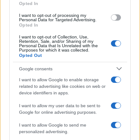
πρακτορείο μεταφέρει «μήνυμα αξιωματούχου
Opted In
του
Στέιτ Ντιπάρτμεντ
» ότι «οι Ηνωμένες
I want to opt-out of processing my
Πολιτείες υποστηρίζουν τις διμερείς συζητήσεις
Personal Data for Targeted Advertising.
σε όλα τα επίπεδα ώστε η Ελλάδα και η Τουρκία
Opted In
να συνεργαστούν για την προώθηση της ειρήνης,
της ασφάλειας και της ευημερίας στην περιοχή».
I want to opt-out of Collection, Use,
Retention, Sale, and/or Sharing of my
Personal Data that Is Unrelated with the
Purposes for which it was collected.
Aναρτήσεις με βίντεο από τα σημαντικότερα
Opted Out
σημεία της επίσκεψης του στην Αθήνα υπάρχουν
και στην
προσωπική ιστοσελίδα του Ταγίπ
Google consents
Ερντογάν
στα μέσα κοινωνικής δικτύωσης.
I want to allow Google to enable storage
related to advertising like cookies on web or
ΑΚΟΛΟΥΘΗΣΤΕ ΜΑΣ ΣΤΟ GOOGLE
device identifiers in apps.
NEWS ΚΑΝΟΝΤΑΣ ΚΛΙΚ ΕΔΩ
I want to allow my user data to be sent to
Google for online advertising purposes.
TAGS
I want to allow Google to send me
personalized advertising.
ΤΟΥΡΚΙΚΑ ΜΜΕ
ΕΠΙΣΚΕΨΗ ΕΡΝΤΟΓΑΝ ΣΤΗΝ ΑΘΗΝΑ
ΕΛΛΗΝΟΤΟΥΡΚΙΚΑ
ΕΛΛΗΝΟΤΟΥΡΚΙΚΕΣ ΣΧΕΣΕΙΣ