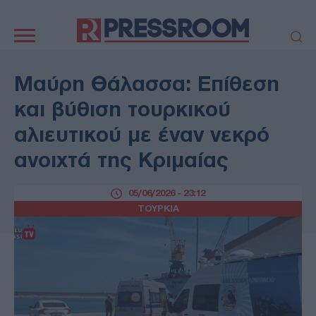
Κεντρική
πλοήγηση
ΠΟΛΙΤΙΚΗ
ΤΟΥΡΚΙΑ
Μαύρη Θάλασσα: Επίθεση
ΟΙΚΟΝΟΜΙΑ
ΕΛΛΑΔΑ
και βύθιση τουρκικού
ΕΚΚΛΗΣΙΑ
ΑΜΥΝΑ
αλιευτικού με έναν νεκρό
ΔΙΕΘΝΗ
ΚΥΠΡΟΣ
ανοιχτά της Κριμαίας
MEDIA
LIFESTYLE
SPORTS
ΑΥΤΟΔΙΟΙΚΗΣΗ
05/06/2026 - 23:12
AUTO - MOTO
ΓΑΣΤΡΟΝΟΜΙΑ
ΤΟΥΡΚΙΑ
ΥΓΕΙΑ
ΤΕΧΝΟΛΟΓΙΑ
ΠΑΡΑΞΕΝΑ
ΖΩΔΙΑ
ΑΡΘΡΟΓΡΑΦΙΑ