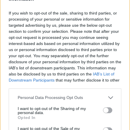
If you wish to opt-out of the sale, sharing to third parties, or
processing of your personal or sensitive information for
targeted advertising by us, please use the below opt-out
section to confirm your selection. Please note that after your
opt-out request is processed you may continue seeing
interest-based ads based on personal information utilized by
us or personal information disclosed to third parties prior to
your opt-out. You may separately opt-out of the further
disclosure of your personal information by third parties on the
IAB’s list of downstream participants. This information may
also be disclosed by us to third parties on the
IAB’s List of
Downstream Participants
that may further disclose it to other
third parties.
Please note that this website/app uses one or more Google
Personal Data Processing Opt Outs
services and may gather and store information including but
ΑΚΟΛΟΥΘΗΣΤΕ ΜΑΣ ΣΤΟ GOOGLE
not limited to your visit or usage behaviour. You may click to
I want to opt-out of the Sharing of my
NEWS ΚΑΝΟΝΤΑΣ ΚΛΙΚ ΕΔΩ
personal data.
grant or deny consent to Google and its third-party tags to
Opted In
use your data for below specified purposes in below Google
consent section.
I want to opt-out of the Sale of my