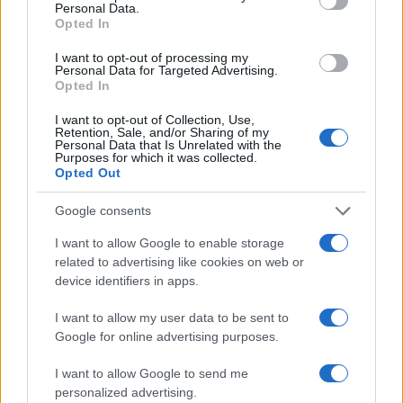
TAGS
Personal Data.
Opted In
ΜΑΥΡΗ ΘΑΛΑΣΣΑ
ΤΟΥΡΚΙΑ
ΝΕΚΡΟΙ
ΚΡΙΜΑΙΑ
I want to opt-out of processing my
Personal Data for Targeted Advertising.
Opted In
Ροή Ειδήσεων
I want to opt-out of Collection, Use,
Retention, Sale, and/or Sharing of my
Personal Data that Is Unrelated with the
Purposes for which it was collected.
Opted Out
ΔΙΕΘΝΗ
06/08/26 - 16:10
Google consents
ΕΕ: «Παραμένουμε ευάλωτοι» όσο οι συνοριακοί έλεγχοι
I want to allow Google to enable storage
εξαρτώνται από τρίτες χώρες
ΕΛΛΑΔΑ
related to advertising like cookies on web or
device identifiers in apps.
06/08/26 - 16:06
Χαλκιδική: Πυρκαγιά σε χαμηλή βλάστηση στο Πόρτο
I want to allow my user data to be sent to
Καρράς
Google for online advertising purposes.
ΔΙΕΘΝΗ
06/08/26 - 15:50
I want to allow Google to send me
Μέτωπο 8 μουσουλμανικών κρατών κατά Ισραήλ:
personalized advertising.