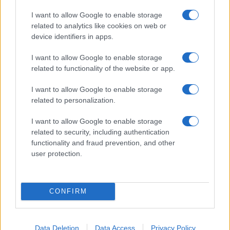
Κατηγορίες για παραβίαση του ειρηνευτικού σχεδίου
Τραμπ στη Γάζα
I want to allow Google to enable storage
ΔΙΕΘΝΗ
related to analytics like cookies on web or
06/08/26 - 15:36
device identifiers in apps.
Ομάν και Ιράν συμφώνησαν για τα Στενά του Ορμούζ,
εκκρεμεί η τελική έγκριση
I want to allow Google to enable storage
ΔΙΕΘΝΗ
related to functionality of the website or app.
06/08/26 - 15:22
I want to allow Google to enable storage
Ρουμανία: Μάχη με τον χρόνο στον Δούναβη για να σωθεί
related to personalization.
από το blackout ο πυρηνικός σταθμός της Τσερναβόντα
ΔΙΕΘΝΗ
I want to allow Google to enable storage
06/08/26 - 15:15
related to security, including authentication
Άξονας Μόσχας - Πιονγιάνγκ: Οι επιπτώσεις από την
functionality and fraud prevention, and other
απόφαση του Κιμ Γιονγκ Ουν να ενισχύσει τις ρωσικές
user protection.
επιθέσεις
ΔΙΕΘΝΗ
06/08/26 - 15:08
CONFIRM
Δημοσκόπηση Reuters/Ipsos: Απαισιοδοξία στις ΗΠΑ για
τον πόλεμο με το Ιράν — 1 στους 2 βλέπει χάος στη Μέση
Ανατολή
ΕΛΛΑΔΑ
Data Deletion
Data Access
Privacy Policy