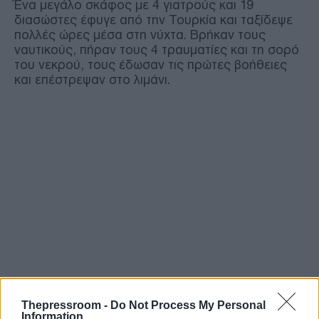
Ένα μεγάλο σκάφος με 4 γιατρούς και 19
διασώστες έφυγε από την Τουρκία και ταξίδεψε
πολλές ώρες μέσα στη νύχτα. Βρήκαν τους
ναυτικούς, πήραν τους 4 τραυματίες και τη σορό
του νεκρού, τους έδωσαν τις πρώτες βοήθειες
και επέστρεψαν στο λιμάνι.
Thepressroom -
Do Not Process My Personal
Information