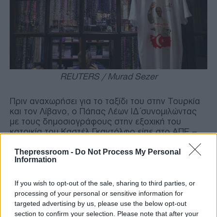
REUTERS / Murad Sezer
Πριν αναχωρήσει για το ταξίδι του στην Τουρκία
και τον Λίβανο, ο Πάπας Λέων ΙΔ΄συνομιλώντας
με τους δημοσιογράφους στην εξοχική του
κατοικία του Καστέλ Γκαντόλφο είπε στο ΑΠΕ –
ΜΠΕ για τη σημασία του πρώτου αυτού
αποστολικού ταξιδιού στο εξωτερικό.
Thepressroom -
Do Not Process My Personal
Information
«Αυτό το ταξίδι πραγματοποιείται κυρίως για να
If you wish to opt-out of the sale, sharing to third parties, or
εορταστούν τα 1.700 χρόνια από τη Σύνοδο της
processing of your personal or sensitive information for
Νίκαιας και του χριστιανικού “Πιστεύω” όπως και
targeted advertising by us, please use the below opt-out
να τιμήσουμε τη μορφή του Ιησού Χριστού.
section to confirm your selection. Please note that after your