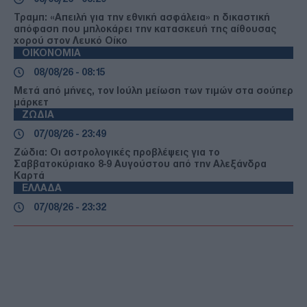
Τραμπ: «Απειλή για την εθνική ασφάλεια» η δικαστική
απόφαση που μπλοκάρει την κατασκευή της αίθουσας
χορού στον Λευκό Οίκο
ΟΙΚΟΝΟΜΙΑ
08/08/26 - 08:15
Μετά από μήνες, τον Ιούλη μείωση των τιμών στα σούπερ
μάρκετ
ΖΩΔΙΑ
07/08/26 - 23:49
Ζώδια: Οι αστρολογικές προβλέψεις για το
Σαββατοκύριακο 8-9 Αυγούστου από την Αλεξάνδρα
Καρτά
ΕΛΛΑΔΑ
07/08/26 - 23:32
Πτήση-θρίλερ της Ryanair με σπασμένο παράθυρο:
Προσφυγές σε ελληνικά και αμερικανικά δικαστήρια από
επιβάτες
ΔΙΕΘΝΗ
07/08/26 - 23:19
Φωτιά σε υπόγειο καταστήματος στον Άλιμο –