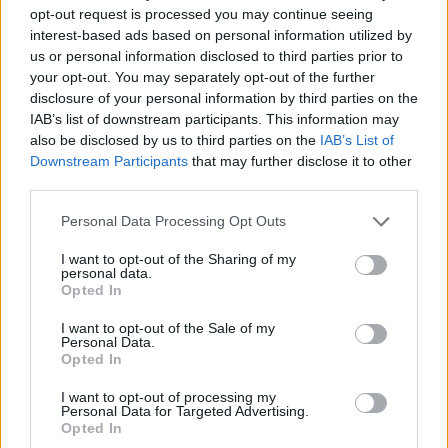
opt-out request is processed you may continue seeing
Πριν από λίγες ημέρες, η Καθολική Εκκλησία
interest-based ads based on personal information utilized by
δημοσίευσε αποστολική επιστολή, η οποία μιλά
us or personal information disclosed to third parties prior to
ακριβώς για τη σημασία της ενότητας των
your opt-out. You may separately opt-out of the further
Χριστιανών, που μπορεί να αποτελέσει και πηγή
disclosure of your personal information by third parties on the
ειρήνης για όλο τον κόσμο. Χρειάζεται η
IAB’s list of downstream participants. This information may
χριστιανική μας μαρτυρία.
also be disclosed by us to third parties on the
IAB’s List of
Downstream Participants
that may further disclose it to other
third parties.
Με τον Οικουμενικό Πατριάρχη Βαρθολομαίο
έχουμε ήδη συναντηθεί και άλλες φορές και
Please note that this website/app uses one or more Google
Personal Data Processing Opt Outs
πιστεύω ότι αυτή θα είναι μια εξαιρετική ευκαιρία
services and may gather and store information including but
για να προάγουμε την ενότητα όλων των
not limited to your visit or usage behaviour. You may click to
I want to opt-out of the Sharing of my
Χριστιανών» δήλωσε.
personal data.
grant or deny consent to Google and its third-party tags to
Opted In
use your data for below specified purposes in below Google
consent section.
I want to opt-out of the Sale of my
Personal Data.
Opted In
I want to opt-out of processing my
Personal Data for Targeted Advertising.
Opted In