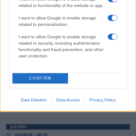
related to functionality of the website or app.
Πηγή: newsit.gr
I want to allow Google to enable storage
related to personalization.
ΑΚΟΛΟΥΘΗΣΤΕ ΜΑΣ ΣΤΟ GOOGLE
I want to allow Google to enable storage
NEWS ΚΑΝΟΝΤΑΣ ΚΛΙΚ ΕΔΩ
related to security, including authentication
functionality and fraud prevention, and other
user protection.
TAGS
ΤΟΥΡΚΙΑ
ΠΑΠΑΣ ΛΕΩΝ ΙΔ
ΠΑΠΑΣ ΛΕΩΝ 14ΟΣ
CONFIRM
ΠΑΤΡΙΑΡΧΗΣ ΒΑΡΘΟΛΟΜΑΙΟΣ
Data Deletion
Data Access
Privacy Policy
Ροή Ειδήσεων
ΔΙΕΘΝΗ
08/08/26 - 08:29