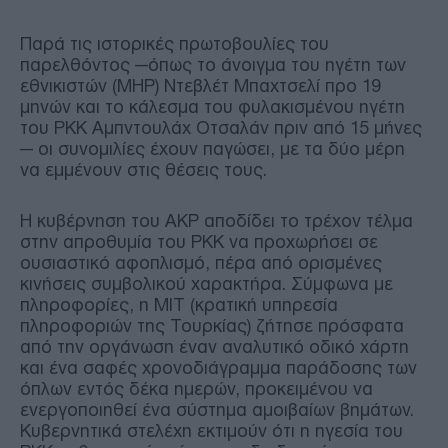
Παρά τις ιστορικές πρωτοβουλίες του
παρελθόντος —όπως το άνοιγμα του ηγέτη των
εθνικιστών (MHP) Ντεβλέτ Μπαχτσελί προ 19
μηνών και το κάλεσμα του φυλακισμένου ηγέτη
του PKK Αμπντουλάχ Οτσαλάν πριν από 15 μήνες
— οι συνομιλίες έχουν παγώσει, με τα δύο μέρη
να εμμένουν στις θέσεις τους.
Η κυβέρνηση του AKP αποδίδει το τρέχον τέλμα
στην απροθυμία του PKK να προχωρήσει σε
ουσιαστικό αφοπλισμό, πέρα από ορισμένες
κινήσεις συμβολικού χαρακτήρα. Σύμφωνα με
πληροφορίες, η ΜΙΤ (κρατική υπηρεσία
πληροφοριών της Τουρκίας) ζήτησε πρόσφατα
από την οργάνωση έναν αναλυτικό οδικό χάρτη
και ένα σαφές χρονοδιάγραμμα παράδοσης των
όπλων εντός δέκα ημερών, προκειμένου να
ενεργοποιηθεί ένα σύστημα αμοιβαίων βημάτων.
Κυβερνητικά στελέχη εκτιμούν ότι η ηγεσία του