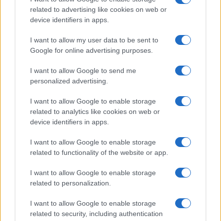
των θρησκευτικών εορτών, αναμένεται επίσκεψη
related to advertising like cookies on web or
αντιπροσωπείας του DEM στο νησί-φυλακή του
device identifiers in apps.
Ιμραλί. Το διεθνές ενδιαφέρον για τις εξελίξεις
παραμένει έντονο, με τον επικεφαλής των
I want to allow my user data to be sent to
Συριακών Δημοκρατικών Δυνάμεων (SDF),
Google for online advertising purposes.
Μαζλούμ Αμπντί, να δηλώνει ότι σχεδιάζει
επίσκεψη στην Τουρκία, κατά την οποία ενδέχεται
I want to allow Google to send me
να επιδιώξει και ο ίδιος επικοινωνία με τον ηγέτη
personalized advertising.
του PKK.
I want to allow Google to enable storage
related to analytics like cookies on web or
ΑΚΟΛΟΥΘΗΣΤΕ ΜΑΣ ΣΤΟ GOOGLE
device identifiers in apps.
NEWS ΚΑΝΟΝΤΑΣ ΚΛΙΚ ΕΔΩ
I want to allow Google to enable storage
related to functionality of the website or app.
TAGS
I want to allow Google to enable storage
related to personalization.
ΤΟΥΡΚΙΑ
PKK
ΚΥΒΕΡΝΗΣΗ ΕΡΝΤΟΓΑΝ
ΟΤΣΑΛΑΝ
ΚΟΥΡΔΙΚΟ
I want to allow Google to enable storage
related to security, including authentication