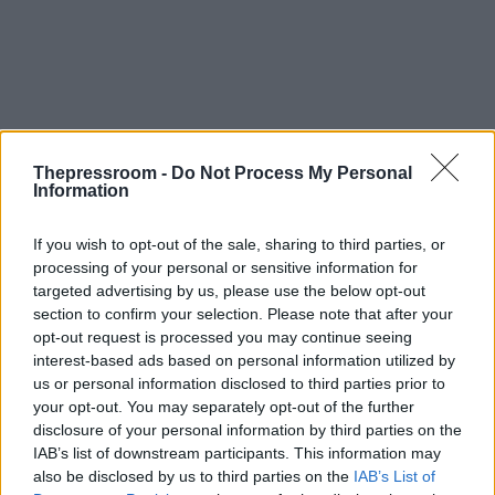
Thepressroom -
Do Not Process My Personal
Information
If you wish to opt-out of the sale, sharing to third parties, or
processing of your personal or sensitive information for
targeted advertising by us, please use the below opt-out
section to confirm your selection. Please note that after your
opt-out request is processed you may continue seeing
Στον αντίποδα, το κόμμα DEM ασκεί έντονη
interest-based ads based on personal information utilized by
κριτική στην Άγκυρα, τονίζοντας ότι καμία
us or personal information disclosed to third parties prior to
ειρηνευτική προσπάθεια δεν μπορεί να
your opt-out. You may separately opt-out of the further
ευδοκιμήσει αν βασίζεται αποκλειστικά σε
disclosure of your personal information by third parties on the
μηχανισμούς ασφαλείας, χωρίς τη θεσμοθέτηση
IAB’s list of downstream participants. This information may
νομικού και πολιτικού πλαισίου. Το DEM ζητά από
also be disclosed by us to third parties on the
IAB’s List of
την κυβέρνηση να φέρει άμεσα νομοθετικές