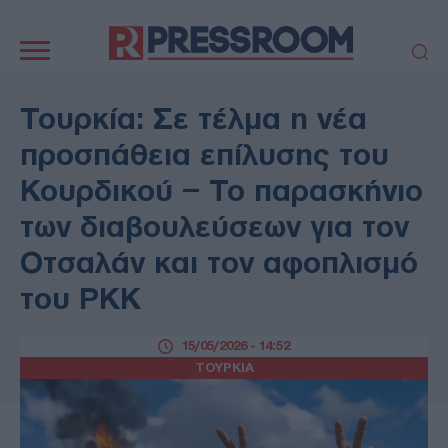
Κεντρική
πλοήγηση
ΠΟΛΙΤΙΚΗ
ΤΟΥΡΚΙΑ
Τουρκία: Σε τέλμα η νέα
ΟΙΚΟΝΟΜΙΑ
ΕΛΛΑΔΑ
προσπάθεια επίλυσης του
ΕΚΚΛΗΣΙΑ
ΑΜΥΝΑ
Κουρδικού – Το παρασκήνιο
ΔΙΕΘΝΗ
ΚΥΠΡΟΣ
των διαβουλεύσεων για τον
MEDIA
LIFESTYLE
Οτσαλάν και τον αφοπλισμό
SPORTS
ΑΥΤΟΔΙΟΙΚΗΣΗ
AUTO - MOTO
ΓΑΣΤΡΟΝΟΜΙΑ
του PKK
ΥΓΕΙΑ
ΤΕΧΝΟΛΟΓΙΑ
ΠΑΡΑΞΕΝΑ
15/05/2026 - 14:52
ΖΩΔΙΑ
ΤΟΥΡΚΙΑ
ΑΡΘΡΟΓΡΑΦΙΑ