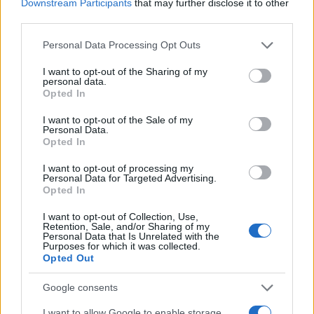
Downstream Participants
that may further disclose it to other
ρυθμίσεις στη Βουλή, παράλληλα με τον
third parties.
αφοπλισμό, ενώ προγραμματίζει μαζικές
κινητοποιήσεις σε πολλές πόλεις της χώρας. Από
Please note that this website/app uses one or more Google
Personal Data Processing Opt Outs
την πλευρά της, η κυβέρνηση ξεκαθαρίζει ότι δεν
services and may gather and store information including but
πρόκειται να συντάξει νόμους βασισμένους σε
not limited to your visit or usage behaviour. You may click to
I want to opt-out of the Sharing of my
υποθέσεις, υπογραμμίζοντας ότι οποιαδήποτε
personal data.
grant or deny consent to Google and its third-party tags to
Opted In
ευνοϊκή ρύθμιση ή έκτακτος νόμος περί
use your data for below specified purposes in below Google
αμνηστίας μπορεί να τεθεί σε ισχύ μόνο αφότου
consent section.
I want to opt-out of the Sale of my
το κράτος επιβεβαιώσει την πλήρη παράδοση των
Personal Data.
όπλων και την αυτοδιάλυση της οργάνωσης.
Opted In
I want to opt-out of processing my
Την ίδια στιγμή, η Άγκυρα εμφανίζεται
Personal Data for Targeted Advertising.
κατηγορηματικά αντίθετη στην παραχώρηση
Opted In
ειδικού πολιτικού καθεστώτος στον Αμπντουλάχ
I want to opt-out of Collection, Use,
Οτσαλάν, ο οποίος εκτίει ποινή ισόβιας
Retention, Sale, and/or Sharing of my
κάθειρξης. Εντούτοις, κυβερνητικοί κύκλοι
Personal Data that Is Unrelated with the
Purposes for which it was collected.
αφήνουν ανοιχτό το ενδεχόμενο να επιτραπεί
Opted Out
στον Οτσαλάν να έχει συναντήσεις με
ακαδημαϊκούς, δημοσιογράφους και κοινωνικούς
Google consents
φορείς, προκειμένου να ενισχυθεί ο
διαμεσολαβητικός του ρόλος. Μάλιστα, ενόψει
I want to allow Google to enable storage