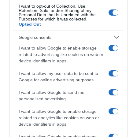
07/08/26 - 14:43
I want to opt-out of Collection, Use,
Συρία: Χωρίς θύματα αλλά με 14 τραυματίες η έκρηξη σε
Retention, Sale, and/or Sharing of my
λεωφορείο στη Δαμασκό – Τι συνέβη με τον αρχικό
Personal Data that Is Unrelated with the
Purposes for which it was collected.
απολογισμό
Opted Out
ΔΙΕΘΝΗ
07/08/26 - 14:28
Google consents
Η RWE ακυρώνει τα υπεράκτια αιολικά στις ΗΠΑ –
Επενδύει 1,2 δισ. δολάρια σε ορυκτά καύσιμα μετά από
I want to allow Google to enable storage
deal με τον Λευκό Οίκο
related to advertising like cookies on web or
ΕΛΛΑΔΑ
device identifiers in apps.
07/08/26 - 14:23
I want to allow my user data to be sent to
Μυστράς: Ποινή 11 μηνών με αναστολή στον 55χρονο που
έκρυβε τη σορό του πατέρα του σε καταψύκτη
Google for online advertising purposes.
ΕΛΛΑΔΑ
I want to allow Google to send me
07/08/26 - 14:19
personalized advertising.
Άρειος Πάγος: Παραμένει στο αρχείο η δικογραφία για τις
υποκλοπές – Απορρίφθηκαν οι προσφυγές
I want to allow Google to enable storage
ΔΙΕΘΝΗ
related to analytics like cookies on web or
07/08/26 - 14:11
device identifiers in apps.
Στενά του Ορμούζ: Συμφωνία Ιράν και Ομάν για 60ήμερη
ελεύθερη διέλευση πλοίων
I want to allow Google to enable storage