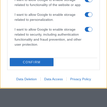
ΤΟΥΡΚΙΑ
related to functionality of the website or app.
07/08/26 - 14:07
I want to allow Google to enable storage
Τουρκία, Σαουδική Αραβία και Πακιστάν υπέγραψαν
related to personalization.
τριμερές αμυντικό σύμφωνο με ρήτρα αμοιβαίας
συνδρομής - Τι περιλαμβάνει η " Αμυντική Συμφωνία της
Μέκκα"
I want to allow Google to enable storage
ΔΙΕΘΝΗ
related to security, including authentication
07/08/26 - 13:48
functionality and fraud prevention, and other
user protection.
ΗΠΑ και ASEAN ζητούν την άνευ όρων απελευθέρωση της
Αούνγκ Σαν Σου Τσι
ΔΙΕΘΝΗ
07/08/26 - 13:41
CONFIRM
Σαουδική Αραβία: Φόβοι για συντονισμένα πλήγματα από
Ιράκ και Υεμένη
ΔΙΕΘΝΗ
Data Deletion
Data Access
Privacy Policy
07/08/26 - 13:39
Γαλλία: Αυστηρό μήνυμα Παρισιού κατά των ξένων
παρεμβάσεων οκτώ μήνες πριν τις προεδρικές εκλογές
ΕΛΛΑΔΑ
07/08/26 - 13:35