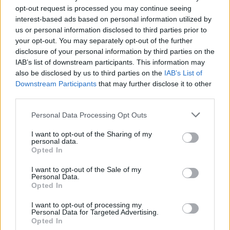
opt-out request is processed you may continue seeing
interest-based ads based on personal information utilized by
us or personal information disclosed to third parties prior to
your opt-out. You may separately opt-out of the further
disclosure of your personal information by third parties on the
IAB’s list of downstream participants. This information may
also be disclosed by us to third parties on the
IAB’s List of
Downstream Participants
that may further disclose it to other
third parties.
Please note that this website/app uses one or more Google
Personal Data Processing Opt Outs
TAGS
services and may gather and store information including but
not limited to your visit or usage behaviour. You may click to
I want to opt-out of the Sharing of my
ASTON MARTIN
ΦΕΤΕΛ
ΣΤΡΟΛ
F1
personal data.
grant or deny consent to Google and its third-party tags to
Opted In
use your data for below specified purposes in below Google
consent section.
I want to opt-out of the Sale of my
Personal Data.
Ροή Ειδήσεων
Opted In
I want to opt-out of processing my
Personal Data for Targeted Advertising.
ΔΙΕΘΝΗ
Opted In