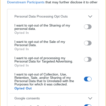
όπου ο ιερέας έπλυνε τα πόδια των 12
Downstream Participants
that may further disclose it to other
«μαθητών».
third parties.
Please note that this website/app uses one or more Google
Personal Data Processing Opt Outs
services and may gather and store information including but
not limited to your visit or usage behaviour. You may click to
I want to opt-out of the Sharing of my
personal data.
grant or deny consent to Google and its third-party tags to
Opted In
use your data for below specified purposes in below Google
consent section.
I want to opt-out of the Sale of my
Personal Data.
Opted In
I want to opt-out of processing my
Personal Data for Targeted Advertising.
Opted In
I want to opt-out of Collection, Use,
Retention, Sale, and/or Sharing of my
Personal Data that Is Unrelated with the
Purposes for which it was collected.
Opted Out
Google consents