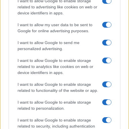
I want to allow Google to enable storage
related to advertising like cookies on web or
device identifiers in apps.
I want to allow my user data to be sent to
Google for online advertising purposes.
I want to allow Google to send me
personalized advertising.
I want to allow Google to enable storage
Στη Ρώμη ο πάπας Φραγκίσκος τέλεσε τη
related to analytics like cookies on web or
λειτουργία της Μεγάλης Πέμπτης σε μια φυλακή,
device identifiers in apps.
πλένοντας τα πόδια δώδεκα κρατουμένων,
μεταξύ των οποίων ήταν δύο μουσουλμάνοι, ένας
I want to allow Google to enable storage
ορθόδοξος και ένας βουδιστής.
related to functionality of the website or app.
I want to allow Google to enable storage
Νωρίτερα ο Πάπας συναντήθηκε με ασθενείς
related to personalization.
φυλακισμένους στο σωφρονιστικό ίδρυμα
Ρετζίνα Κοέλι της Ρώμης και τέλεσε το απόγευμα
I want to allow Google to enable storage
τη λειτουργία του Μυστικού Δείπνου.
related to security, including authentication