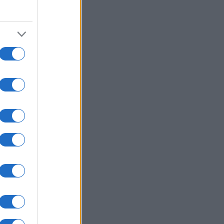
δίων στo Στενό του Ορμούζ,
ούν ελεύθερη διέλευση
ΙΕΘΝΗ
05/08/26 - 20:04
νιάχου: Το Ισραήλ θα κάνει ό,τι
αστεί για να διασφαλίσει την
άλειά του, «με ή χωρίς συμφωνία»
ΙΕΘΝΗ
05/08/26 - 19:45
μανία: Απόπειρα επίθεσης στο
οδρόμιο της Λειψίας βλέπουν οι
ές — Τι είδους εκρηκτικό βρέθηκε
 drone
ΙΕΘΝΗ
05/08/26 - 19:24
άντηση Ρούμπιο - Μίλιμπαντ στην
σινγκτον: Ουκρανία, Γάζα και Ιράν
ν ατζέντα
ΛΛΑΔΑ