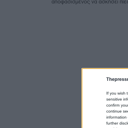
αποφασισμένος να ασκήσει πίεσ
Thepress
If you wish 
sensitive in
confirm you
continue se
information 
further disc