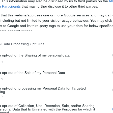
. This information may also be disclosed by us to third parties on the
IA
Δ
Participants
that may further disclose it to other third parties.
 that this website/app uses one or more Google services and may gath
ΗΠΑ
including but not limited to your visit or usage behaviour. You may click 
Καρ
 to Google and its third-party tags to use your data for below specifi
και
ogle consent section.
Ε
l Data Processing Opt Outs
Σύμ
Παν
o opt-out of the Sharing of my personal data.
αγν
τυο, η «Επιχείρηση Ελευθερία» προέβλεπε
In
Δ
 αμερικανικές δυνάμεις, αεροπορική
ή παρουσία στα Στενά του Ορμούζ, με στόχο
o opt-out of the Sale of my Personal Data.
αποκλεισμού στην περιοχή.
Ιρά
In
απε
Δεν
to opt-out of processing my Personal Data for Targeted
νώσει τη διέλευση δύο αμερικανικών πλοίων
ing.
δεσ
In
τικών δυνάμεων στον Κόλπο, η επιχείρηση
Δ
ετά την έναρξή της.
o opt-out of Collection, Use, Retention, Sale, and/or Sharing
ersonal Data that Is Unrelated with the Purposes for which it
Οκτ
lected.