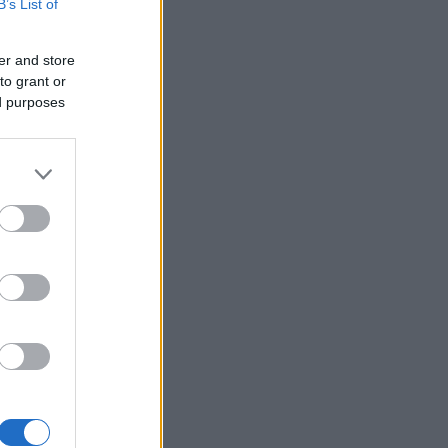
B’s List of
ΙΕΘΝΗ
05/08/26 - 20:56
er and store
: Πυροβολισμοί στη Βόρεια
to grant or
ολίνα - Πληροφορίες για νεκρούς
ed purposes
 τραυματίες
ΛΛΑΔΑ
05/08/26 - 20:52
η: Εντοπίστηκε σορός κοντά στον
ορμίτη - Πιθανόν ανήκει σε
οούμενο Γερμανό τουρίστα
ΙΕΘΝΗ
05/08/26 - 20:24
ν: Διαψεύδει συμμετοχή σε
υθείας συνομιλίες με τις ΗΠΑ —
 αρκεί η επιτροφή στις
μεύσεις για το Ορμούζ
ΙΕΘΝΗ
05/08/26 - 20:12
ώ ναυτιλιακές ενώσεις κατά των