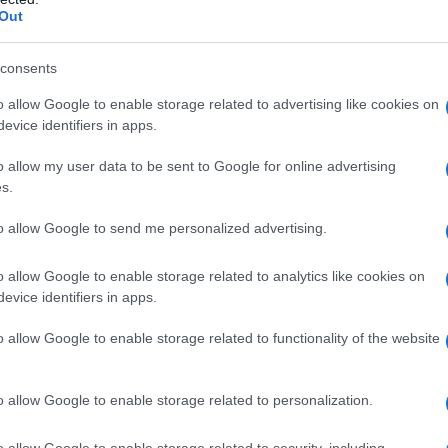
πίσης ότι το Ιράν ενημέρωσε τις ΗΠΑ πως τα
διο
Out
βρίσκονται θαμμένα τόσο βαθιά στις πυρηνικές
ζητ
Δ
εχεράνη να μην μπορεί να τα ανακτήσει.
consents
o allow Google to enable storage related to advertising like cookies on
χθηκε ότι δεν έχει ακόμη ξεκαθαριστεί με
Νετα
evice identifiers in apps.
χρει
ΗΠΑ να αποκτήσουν πρόσβαση στις
ασφ
ζοντας ότι το ζήτημα αποτελεί αντικείμενο
o allow my user data to be sent to Google for online advertising
Δ
s.
to allow Google to send me personalized advertising.
Γερ
σινγκτον δεν πρόκειται να επιτρέψει στο Ιράν
αερ
Αρχ
o allow Google to enable storage related to analytics like cookies on
στο
evice identifiers in apps.
Δ
μφανίζεται πρόθυμη να συνδράμει στρατιωτικά
εριοχή των Στενών του Ορμούζ.
o allow Google to enable storage related to functionality of the website
Συν
Ουά
υο LRT, το κρατικό συμβούλιο άμυνας της
o allow Google to enable storage related to personalization.
στη
νας Ναουσέντα, εισηγήθηκε στο κοινοβούλιο
Ε
ιωτών για συμμετοχή σε διεθνείς αποστολές
o allow Google to enable storage related to security, including