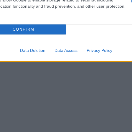
cation functionality and fraud prevention, and other user protection.
Πόρ
αυτ
αυτή θα αφορά επιχειρήσεις που στοχεύουν
Κατ
ναυσιπλοΐας και στην προστασία των
Ε
CONFIRM
ν στην περιοχή.
Mar
θα 
Data Deletion
Data Access
Privacy Policy
κατ
Δ
Στη
Ζηλα
χρό
Δ
Στο
Ομά
τελ
ΠΟ