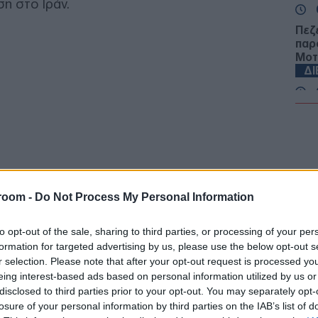
η στο Ιράν.
Πεζ
παρ
Μοτ
Δ
Τρα
Νεκ
την
Δ
Αρχ
room -
Do Not Process My Personal Information
θα 
Γάζ
to opt-out of the sale, sharing to third parties, or processing of your per
Όχθ
formation for targeted advertising by us, please use the below opt-out s
Ε
r selection. Please note that after your opt-out request is processed y
eing interest-based ads based on personal information utilized by us or
Πρέ
disclosed to third parties prior to your opt-out. You may separately opt-
σπά
losure of your personal information by third parties on the IAB’s list of
Β΄ 