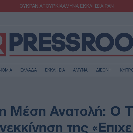
ΟΥΚΡΑΝΙΑ
ΤΟΥΡΚΙΑ
ΑΜΥΝΑ
ΕΚΚΛΗΣΙΑ
ΙΡΑΝ
ΝΟΜΙΑ
ΕΛΛΑΔΑ
ΕΚΚΛΗΣΙΑ
ΑΜΥΝΑ
ΔΙΕΘΝΗ
ΚΥΠΡ
ΟΥΡΚΙΑ
ΟΙΚΟΝΟΜΙΑ
ΜΥΝΑ
ΔΙΕΘΝΗ
FESTYLE
SPORTS
η Μέση Ανατολή: Ο 
ΑΣΤΡΟΝΟΜΙΑ
ΥΓΕΙΑ
ΩΔΙΑ
ΑΡΘΡΟΓΡΑΦΙΑ
ανεκκίνηση της «Επιχ