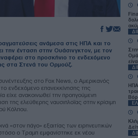
Fin
δολ
ακύ
Δ
ραγματεύσεις ανάμεσα στις ΗΠΑ και το
ει την ένταση στην Ουάσινγκτον, με τον
Στη
Ομά
ναφέρει στο προσκήνιο το ενδεχόμενο
είνα
ης στα Στενά του Ορμούζ.
Δ
 συνέντευξης στο Fox News, ο Αμερικανός
ΗΠΑ:
 το ενδεχόμενο επανεκκίνησης της
τρα
οία είχε ανακοινωθεί την προηγούμενη
Βόρ
ση της ελεύθερης ναυσιπλοΐας στην κρίσιμη
Ε
ού Κόλπου.
Κλή
ινά «στον πάγο» εξαιτίας των ειρηνευτικών
Δεί
ωστόσο ο Τραμπ εμφανίστηκε εκ νέου
Δ