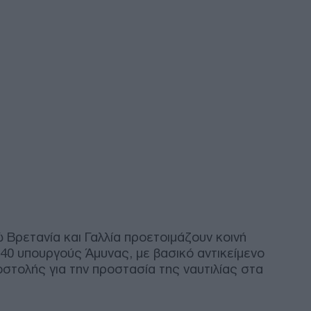
Μητ
Κύπ
στη
είσ
Δ
ΟΗΕ
έλα
Μαρ
Ο
Akt
και
τη 
 Βρετανία και Γαλλία προετοιμάζουν κοινή
Δ
40 υπουργούς Άμυνας, με βασικό αντικείμενο
στολής για την προστασία της ναυτιλίας στα
Ζελ
συσ