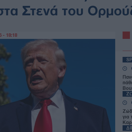
στα Στενά του Ορμού
 - 18:18
S
Παν
πάθ
Βου
Ζ
Ζώδ
για
Καρ
Δ