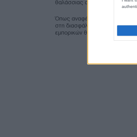
θαλάσσιας ασφάλειας.
authenti
Όπως αναφέρεται, η ανάπτυξη 
στη διασφάλιση της ελεύθερης 
εμπορικών θαλάσσιων διαδρομώ