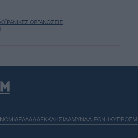
Τρα
συν
Δικ
αμέ
ΛΟΪΡΑΝΙΚΕΣ ΟΡΓΑΝΩΣΕΙΣ
Δ
Η
Μπα
πολ
Στή
αφο
Ε
Φωτ
συλλ
τσι
φωτ
Ε
ΟΝΟΜΙΑ
ΕΛΛΑΔΑ
ΕΚΚΛΗΣΙΑ
ΑΜΥΝΑ
ΔΙΕΘΝΗ
ΚΥΠΡΟΣ
M
Ρέθ
άγρ