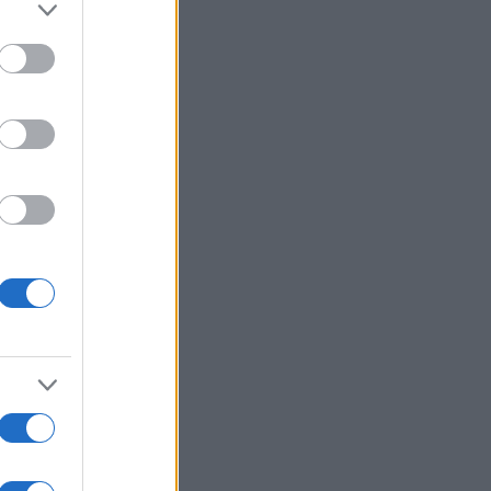
08/08/26 - 22:50
α vs ΗΠΑ: Το Πεκίνο τρέχει προς το
λον, η Ουάσινγκτον χάνει έδαφος
ΥΡΚΙΑ
08/08/26 - 22:34
άλογο αφήγημα Φιντάν: «Βλέπει»
ήνη 50 ετών στην Κύπρο χάρη στον
ατό κατοχής!
ΙΕΘΝΗ
08/08/26 - 22:27
D κατά Μαμντάνι για την επίσκεψη
ανιάχου: «Με τη ρητορική του
ατρέπει τον κίνδυνο από κατηγορία
 5»
ΛΛΑΔΑ
08/08/26 - 22:18
λόκο» της ΕΛ.ΑΣ. σε βενζινάδικο
 Παλαιό Φάληρο: Συνελήφθησαν
τμπουλ» και «μπουλντόγκ» της