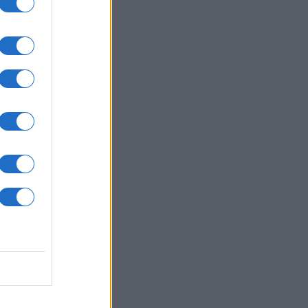
όφωνης μαφίας
ΥΡΚΙΑ
08/08/26 - 22:09
τάν: «Όπως το Άρθρο 5 του ΝΑΤΟ
αμυντικό σύμφωνο Τουρκίας,
ιστάν και Σαουδικής Αραβίας» -
ιχτό το ενδεχόμενο για την
υπτο
ΥΡΚΙΑ
08/08/26 - 22:04
έμβαση Άγκυρας για τη Μαύρη
ασσα: Ζητά μορατόριουμ
θέσεων σε εμπορικά πλοία από
ία και Ουκρανία
ΛΛΑΔΑ
08/08/26 - 21:59
ξανδρούπολη: Τραγική κατάληξη
 τον 77χρονο που ανασύρθηκε από
άδι
ΙΕΘΝΗ