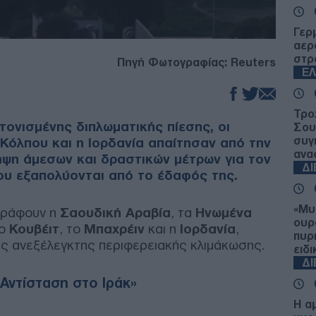
Γερ
αερ
στρ
Πηγή Φωτογραφίας: Reuters
Ε
Τρο
τονισμένης διπλωματικής πίεσης, οι
Σου
συγ
Κόλπου και η Ιορδανία απαίτησαν από την
ανα
ήψη άμεσων και δραστικών μέτρων για τον
Δ
ου εξαπολύονται από το έδαφός της.
«Μυ
ογράφουν η
Σαουδική Αραβία
, τα
Ηνωμένα
ουρ
το
Κουβέιτ
, το
Μπαχρέιν
και η
Ιορδανία
,
πυρ
ιας ανεξέλεγκτης περιφερειακής κλιμάκωσης.
ειδ
Δ
Αντίσταση στο Ιράκ»
Η α