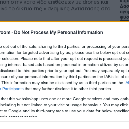
κυρ
ση στην καταιγίδα επιθέσεων με drones και
Δασ
ινά το δίκτυο της «Ισλαμικής Αντίστασης στο
αγο
φυσ
Δ
εις, αν και χρησιμοποιούν γενικούς όρους
room -
Do Not Process My Personal Information
ρού» στη Μέση Ανατολή, έχουν στοχοποιήσει
Επί
σεις και στρατηγικές υποδομές σε γειτονικές
CEN
to opt-out of the sale, sharing to third parties, or processing of your per
μου των ΗΠΑ και του Ισραήλ κατά του Ιράν.
με 
formation for targeted advertising by us, please use the below opt-out s
Π
r selection. Please note that after your opt-out request is processed y
eing interest-based ads based on personal information utilized by us or
disclosed to third parties prior to your opt-out. You may separately opt-
Νέα
losure of your personal information by third parties on the IAB’s list of
για
. This information may also be disclosed by us to third parties on the
IA
Σαν
Participants
that may further disclose it to other third parties.
κατ
ΟΙ
 that this website/app uses one or more Google services and may gath
including but not limited to your visit or usage behaviour. You may click 
 to Google and its third-party tags to use your data for below specifi
Επι
ogle consent section.
είν
η θ
Δ