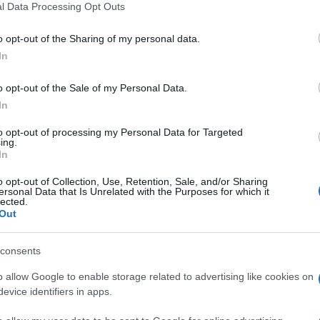
l Data Processing Opt Outs
o opt-out of the Sharing of my personal data.
Κίν
μέλ
In
ΤΟ
o opt-out of the Sale of my Personal Data.
In
Παρ
ειρ
to opt-out of processing my Personal Data for Targeted
στρ
ing.
Δ
In
o opt-out of Collection, Use, Retention, Sale, and/or Sharing
ersonal Data that Is Unrelated with the Purposes for which it
NYP
lected.
Νετ
Out
μετ
1 σε
Ε
consents
o allow Google to enable storage related to advertising like cookies on
«Μπ
των πυραύλων
evice identifiers in apps.
στο
«πί