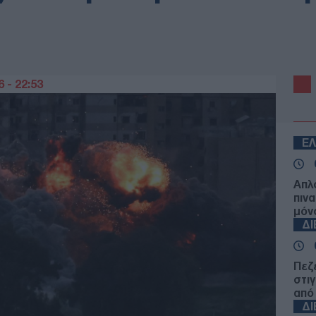
 - 22:53
Ε
Απλ
πιν
μόνο
Δ
Πεζ
στι
από
Δ