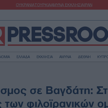
ΟΥΚΡΑΝΙΑ
ΤΟΥΡΚΙΑ
ΑΜΥΝΑ
ΕΚΚΛΗΣΙΑ
ΙΡΑΝ
ΝΟΜΙΑ
ΕΛΛΑΔΑ
ΕΚΚΛΗΣΙΑ
ΑΜΥΝΑ
ΔΙΕΘΝΗ
ΚΥΠΡ
ΟΥΡΚΙΑ
ΟΙΚΟΝΟΜΙΑ
ΜΥΝΑ
ΔΙΕΘΝΗ
FESTYLE
SPORTS
σμος σε Βαγδάτη: Σ
ΑΣΤΡΟΝΟΜΙΑ
ΥΓΕΙΑ
ΩΔΙΑ
ΑΡΘΡΟΓΡΑΦΙΑ
ις των φιλοϊρανικών 