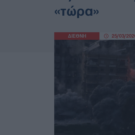
«τώρα»
ΔΙΕΘΝΗ
25/03/2026