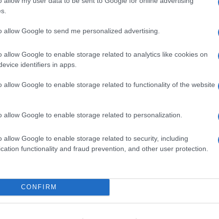
o allow my user data to be sent to Google for online advertising
μμίζουν ότι η έκκληση αυτή αποτελεί την
ρωσ
s.
ΤΟ
 των «αδελφικών σχέσεων» με τη Βαγδάτη.
: η ανοχή απέναντι στις πολιτοφυλακές που
to allow Google to send me personalized advertising.
ος ως εφαλτήριο για την εξυπηρέτηση των
Φιν
ει εξαντληθεί.
το 
o allow Google to enable storage related to analytics like cookies on
Πακ
evice identifiers in apps.
Ανο
λέον να αποδείξει αν διαθέτει τον έλεγχο της
Αίγ
o allow Google to enable storage related to functionality of the website
έψει στις ένοπλες οργανώσεις να σύρουν
ΤΟ
ενικευμένη σύρραξη. Η στάση της Βαγδάτης
αν το Ιράκ θα παραμείνει μέρος της αραβικής
o allow Google to enable storage related to personalization.
Παρ
ί ως δορυφόρος του Ιράν.
Θάλ
o allow Google to enable storage related to security, including
επι
Ρωσ
cation functionality and fraud prevention, and other user protection.
Ε
Αλε
CONFIRM
για
πηγ
Δ