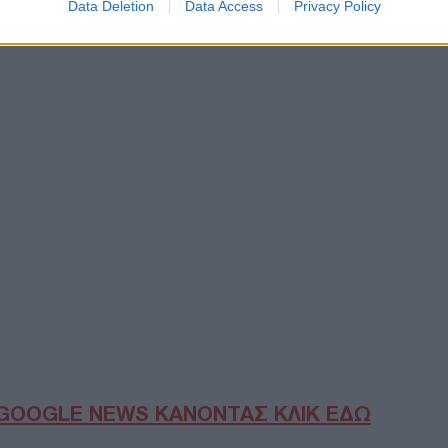
Data Deletion
Data Access
Privacy Policy
Βαν
θα 
Ορμ
τερ
Δ
Έκρ
ΥΠΕ
Απο
επί
Δ
«Απ
στη
πετ
άδε
Ε
GOOGLE NEWS ΚΑΝΟΝΤΑΣ ΚΛΙΚ ΕΔΩ