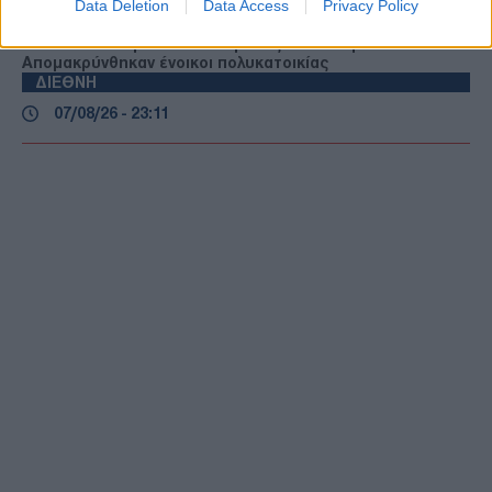
Data Deletion
Data Access
Privacy Policy
07/08/26 - 23:19
Φωτιά σε υπόγειο καταστήματος στον Άλιμο –
Απομακρύνθηκαν ένοικοι πολυκατοικίας
ΔΙΕΘΝΗ
07/08/26 - 23:11
Κλιμακώνεται η κόντρα Ισπανίας–Ιταλίας για το
μεταναστευτικό: Η Μαδρίτη απαντά με ελέγχους στα
σύνορα
ΔΙΕΘΝΗ
07/08/26 - 22:51
Reuters: Πρόοδος στις συνομιλίες Ομάν–Ιράν για τα
Στενά του Ορμούζ, σύμφωνα με Αμερικανό αξιωματούχο
ΔΙΕΘΝΗ
07/08/26 - 22:29
Στη Σερβία για πρώτη φορά ο Ζελένσκι — Στο επίκεντρο
της ατζέντας ΕΕ, ενέργεια και σχέσεις με τη Ρωσία
ΔΙΕΘΝΗ
07/08/26 - 22:13
Τι σηματοδοτεί η αμυντική συμφωνία Σ. Αραβίας,
Τουρκίας και Πακιστάν — Ένα «ισλαμικό ΝΑΤΟ» στα