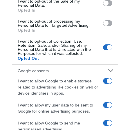
I want to opt-out of the Sale of my
πέρασε το Σαββατοκύριακο στο Τσέκερς μαζί με
Personal Data.
στενούς συνεργάτες του, εξετάζοντας τρόπους
Opted In
αναστροφής του αρνητικού πολιτικού κλίματος.
I want to opt-out of processing my
Personal Data for Targeted Advertising.
Την ίδια ώρα, σημαντικές πολιτικές εξελίξεις
Opted In
καταγράφονται και στην Ουαλία, όπου για πρώτη
φορά από το 1999 συνεδριάζει κυβέρνηση χωρίς
I want to opt-out of Collection, Use,
Retention, Sale, and/or Sharing of my
τη συμμετοχή των Εργατικών, μετά τη νίκη του
Personal Data that Is Unrelated with the
ουαλικού εθνικιστικού κόμματος Plaid Cymru.
Purposes for which it was collected.
Opted Out
Η εξέλιξη θεωρείται ιδιαίτερα συμβολική για το
Google consents
βρετανικό πολιτικό σκηνικό και ενισχύει την πίεση
προς την ηγεσία των Εργατικών.
I want to allow Google to enable storage
related to advertising like cookies on web or
device identifiers in apps.
ΑΚΟΛΟΥΘΗΣΤΕ ΜΑΣ ΣΤΟ GOOGLE
NEWS ΚΑΝΟΝΤΑΣ ΚΛΙΚ ΕΔΩ
I want to allow my user data to be sent to
Google for online advertising purposes.
I want to allow Google to send me
TAGS
personalized advertising.