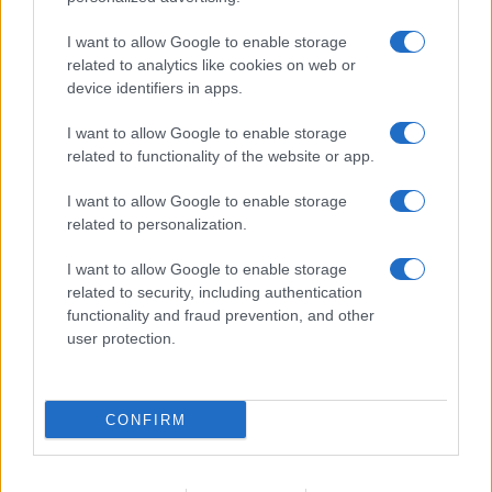
ΚΙΡ ΣΤΑΡΜΕΡ
ΕΡΓΑΤΙΚΟΙ
ΒΡΕΤΑΝΙΑ
ΝΤΕΙΒΙΝΤ ΛΑΜΙ
I want to allow Google to enable storage
ΆΝΤΙ ΜΠΈΡΝΑΜ
BREXIT
PLAID CYMRU
ΜΕΪΚΕΡΦΙΛΝΤ
related to analytics like cookies on web or
ΒΡΕΤΑΝΙΚΉ ΠΟΛΙΤΙΚΉ
ΟΥΑΛΙΑ
device identifiers in apps.
I want to allow Google to enable storage
related to functionality of the website or app.
Ροή Ειδήσεων
I want to allow Google to enable storage
related to personalization.
ΖΩΔΙΑ
I want to allow Google to enable storage
07/08/26 - 23:49
related to security, including authentication
Ζώδια: Οι αστρολογικές προβλέψεις για το
functionality and fraud prevention, and other
Σαββατοκύριακο 8-9 Αυγούστου από την Αλεξάνδρα
Καρτά
user protection.
ΕΛΛΑΔΑ
07/08/26 - 23:32
Πτήση-θρίλερ της Ryanair με σπασμένο παράθυρο:
CONFIRM
Προσφυγές σε ελληνικά και αμερικανικά δικαστήρια από
επιβάτες
ΔΙΕΘΝΗ