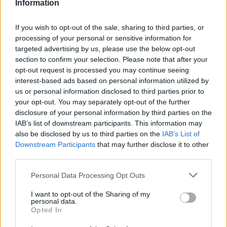
Information
δημάρχου του Μάντσεστερ, Άντι Μπέρναμ,
κατηγορούν τον υπουργό Υγείας Γουές Στρίτινγκ
για «σαμποτάζ», μετά τις δηλώσεις του υπέρ της
If you wish to opt-out of the sale, sharing to third parties, or
επανένταξης της Βρετανίας στην Ευρωπαϊκή
processing of your personal or sensitive information for
Ένωση.
targeted advertising by us, please use the below opt-out
section to confirm your selection. Please note that after your
opt-out request is processed you may continue seeing
Οι ίδιοι εκτιμούν ότι τέτοιες τοποθετήσεις
interest-based ads based on personal information utilized by
ενδέχεται να αποξενώσουν ψηφοφόρους σε
us or personal information disclosed to third parties prior to
περιοχές όπου το Brexit εξακολουθεί να διαθέτει
your opt-out. You may separately opt-out of the further
ισχυρή κοινωνική και πολιτική στήριξη.
disclosure of your personal information by third parties on the
IAB’s list of downstream participants. This information may
Η Telegraph αναφέρει ότι ο Άντι Μπέρναμ, ο
also be disclosed by us to third parties on the
IAB’s List of
οποίος θεωρείται πιθανός υποψήφιος στην
Downstream Participants
that may further disclose it to other
αναμέτρηση, αναμένεται να επικεντρώσει την
third parties.
καμπάνια του κυρίως σε τοπικά ζητήματα και όχι
στο Brexit.
Please note that this website/app uses one or more Google
Personal Data Processing Opt Outs
services and may gather and store information including but
not limited to your visit or usage behaviour. You may click to
I want to opt-out of the Sharing of my
Παράλληλα, ο Guardian χαρακτηρίζει την
personal data.
grant or deny consent to Google and its third-party tags to
εκλογική μάχη «επικίνδυνη» για τους Εργατικούς,
Opted In
use your data for below specified purposes in below Google
ενώ η i Paper αποκαλύπτει ότι ο Κιρ Στάρμερ
consent section.