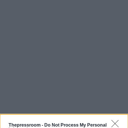
Σύμφωνα με τους Times, συνεργάτες του
Thepressroom -
Do Not Process My Personal