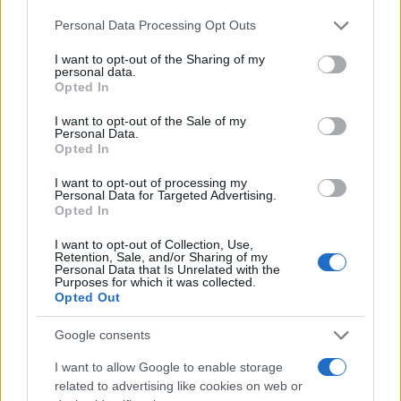
Please note that this website/app uses one or more Google
Personal Data Processing Opt Outs
services and may gather and store information including but
not limited to your visit or usage behaviour. You may click to
I want to opt-out of the Sharing of my
personal data.
grant or deny consent to Google and its third-party tags to
Opted In
use your data for below specified purposes in below Google
Η Ουάσινγκτον θεωρεί εδώ και χρόνια ότι η
consent section.
I want to opt-out of the Sale of my
Χαμάς στη Γάζα, η Χεζμπολάχ στον Λίβανο και οι
Personal Data.
Χούθι στην Υεμένη αποτελούν βασικούς
Opted In
περιφερειακούς συμμάχους της Τεχεράνης και
μέρος του λεγόμενου «άξονα αντίστασης» που
I want to opt-out of processing my
Personal Data for Targeted Advertising.
στηρίζει το Ιράν στην περιοχή.
Opted In
I want to opt-out of Collection, Use,
Οι δηλώσεις Κούπερ φαίνεται να εντάσσονται
Retention, Sale, and/or Sharing of my
στην ευρύτερη προσπάθεια των ΗΠΑ να
Personal Data that Is Unrelated with the
Purposes for which it was collected.
προβάλουν ότι οι πρόσφατες πιέσεις σε
Opted Out
στρατιωτικό, οικονομικό και διπλωματικό επίπεδο
έχουν περιορίσει σημαντικά την ικανότητα του
Google consents
Ιράν να στηρίζει οργανώσεις και ένοπλες ομάδες
στη Μέση Ανατολή.
I want to allow Google to enable storage
related to advertising like cookies on web or