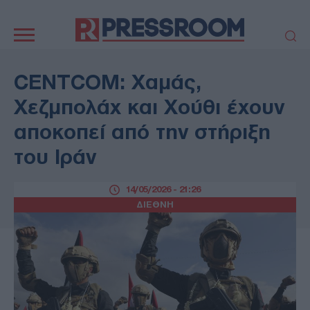
Κεντρική
πλοήγηση
ΠΟΛΙΤΙΚΗ
ΤΟΥΡΚΙΑ
CENTCOM: Χαμάς,
ΟΙΚΟΝΟΜΙΑ
ΕΛΛΑΔΑ
Χεζμπολάχ και Χούθι έχουν
ΕΚΚΛΗΣΙΑ
ΑΜΥΝΑ
αποκοπεί από την στήριξη
ΔΙΕΘΝΗ
ΚΥΠΡΟΣ
του Ιράν
MEDIA
LIFESTYLE
SPORTS
ΑΥΤΟΔΙΟΙΚΗΣΗ
14/05/2026 - 21:26
AUTO - MOTO
ΓΑΣΤΡΟΝΟΜΙΑ
ΔΙΕΘΝΗ
ΥΓΕΙΑ
ΤΕΧΝΟΛΟΓΙΑ
ΠΑΡΑΞΕΝΑ
ΖΩΔΙΑ
ΑΡΘΡΟΓΡΑΦΙΑ