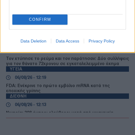
ΔΙΕΘΝΗ
06/08/26 - 12:35
CONFIRM
Ρωσικές εκστρατείες παραπληροφόρησης στο
στόχαστρο των γερμανικών υπηρεσιών ασφαλείας ενόψει
εκλογών
Data Deletion
Data Access
Privacy Policy
ΕΛΛΑΔΑ
06/08/26 - 12:31
Τον χτύπησε το ρεύμα και τον παράτησαν: Δύο συλλήψεις
για τον θάνατο 72χρονου σε εγκαταλελειμμένο όχημα
ΥΓΕΙΑ
06/08/26 - 12:19
FDA: Ενέκρινε το πρώτο εμβόλιο mRNA κατά της
εποχικής γρίπης
ΔΙΕΘΝΗ
06/08/26 - 12:13
Νιγηρία: 308 όμηροι ελεύθεροι μετά από γιγαντιαία
επιχείρηση – Πολιτικό φιλί της ζωής για τον Πρόεδρο
Τινούμπου
ΔΙΕΘΝΗ