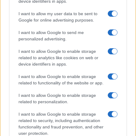
device identifiers in apps.
Μέχρι στιγμής, ωστόσο, δεν έχουν δοθεί στη
δημοσιότητα συγκεκριμένα στοιχεία από την
I want to allow my user data to be sent to
αμερικανική πλευρά που να τεκμηριώνουν τον
Google for online advertising purposes.
βαθμό αποδυνάμωσης των δεσμών ανάμεσα στην
Τεχεράνη και τις οργανώσεις αυτές.
I want to allow Google to send me
personalized advertising.
ΑΚΟΛΟΥΘΗΣΤΕ ΜΑΣ ΣΤΟ GOOGLE
I want to allow Google to enable storage
NEWS ΚΑΝΟΝΤΑΣ ΚΛΙΚ ΕΔΩ
related to analytics like cookies on web or
device identifiers in apps.
TAGS
I want to allow Google to enable storage
related to functionality of the website or app.
CENTCOM
ΗΠΑ
ΙΡΑΝ
ΧΑΜΑΣ
ΧΕΖΜΠΟΛΑΧ
ΧΟΥΘΙ
ΜΠΡΑΝΤ ΚΟΎΠΕΡ
ΜΕΣΗ ΑΝΑΤΟΛΗ
ΤΕΧΕΡΑΝΗ
I want to allow Google to enable storage
ΓΕΩΠΟΛΙΤΙΚΗ
related to personalization.
I want to allow Google to enable storage
related to security, including authentication
Ροή Ειδήσεων
functionality and fraud prevention, and other
user protection.