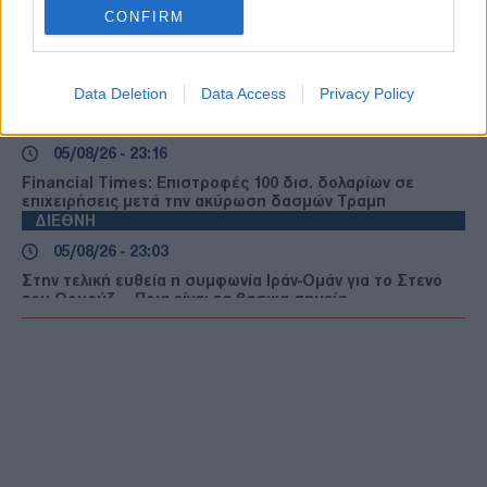
μάθημα στη Βουλγαρία
CONFIRM
ΖΩΔΙΑ
05/08/26 - 23:40
Ζώδια: Οι αστρολογικές προβλέψεις για την Πέμπτη 6/8
Data Deletion
Data Access
Privacy Policy
από την Αλεξάνδρα Καρτά
ΔΙΕΘΝΗ
05/08/26 - 23:16
Financial Times: Επιστροφές 100 δισ. δολαρίων σε
επιχειρήσεις μετά την ακύρωση δασμών Τραμπ
ΔΙΕΘΝΗ
05/08/26 - 23:03
Στην τελική ευθεία η συμφωνία Ιράν-Ομάν για το Στενό
του Ορμούζ — Ποια είναι τα βασικα σημεία
ΔΙΕΘΝΗ
05/08/26 - 22:49
ΗΠΑ: Τρεις νεκροί και ένας τραυματίας από
πυροβολισμούς στη Βόρεια Καρολίνα
ΕΛΛΑΔΑ
05/08/26 - 22:44
Κλήρωση ΛΟΤΤΟ 2750 (5/8/2026): Δείτε τους τυχερούς