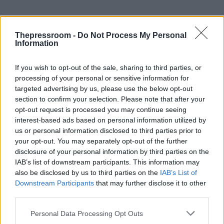
Thepressroom -
Do Not Process My Personal
Information
Η πρόεδρος του Τριμελούς Εφετείου
Κακουργημάτων προσπάθησε να επιβάλει την
If you wish to opt-out of the sale, sharing to third parties, or
τάξη, ξεκαθαρίζοντας πως το δικαστήριο θα
processing of your personal or sensitive information for
λειτουργήσει αυστηρά βάσει του Κώδικα Ποινικής
targeted advertising by us, please use the below opt-out
Δικονομίας, προειδοποιώντας μάλιστα
section to confirm your selection. Please note that after your
πως:
«Όποιος θορυβεί θα περνάει έξω».
opt-out request is processed you may continue seeing
interest-based ads based on personal information utilized by
us or personal information disclosed to third parties prior to
Το περιστατικό με τον Πάνο Ρούτσι και οι
your opt-out. You may separately opt-out of the further
καταγγελίες για βία
disclosure of your personal information by third parties on the
IAB’s list of downstream participants. This information may
also be disclosed by us to third parties on the
IAB’s List of
Η ένταση κορυφώθηκε όταν ο
Πάνος Ρούτσι
Downstream Participants
that may further disclose it to other
αισθάνθηκε αδιαθεσία και χρειάστηκε να
third parties.
μεταφερθεί με ασθενοφόρο στο νοσοκομείο. Η
Ζωή Κωνσταντοπούλου προχώρησε σε μια
Please note that this website/app uses one or more Google
Personal Data Processing Opt Outs
βαρυσήμαντη καταγγελία, υποστηρίζοντας πως
services and may gather and store information including but