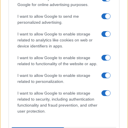
την κοινωνία.
Google for online advertising purposes.
I want to allow Google to send me
ΑΚΟΛΟΥΘΗΣΤΕ ΜΑΣ ΣΤΟ GOOGLE
personalized advertising.
NEWS ΚΑΝΟΝΤΑΣ ΚΛΙΚ ΕΔΩ
I want to allow Google to enable storage
related to analytics like cookies on web or
device identifiers in apps.
TAGS
I want to allow Google to enable storage
ΔΙΚΗ ΤΕΜΠΩΝ
ΔΙΚΑΣΤΙΚΑ ΝΕΑ
ΛΑΡΙΣΑ
ΝΟΣΟΚΟΜΕΙΟ
related to functionality of the website or app.
ΑΣΤΥΝΟΜΙΚΗ ΒΙΑ
I want to allow Google to enable storage
related to personalization.
Ροή Ειδήσεων
I want to allow Google to enable storage
related to security, including authentication
functionality and fraud prevention, and other
SPORTS
user protection.
05/08/26 - 23:25
Παναθηναϊκός - ΤΣΣΚΑ 1948 1-1: Το πάθημα να γίνει