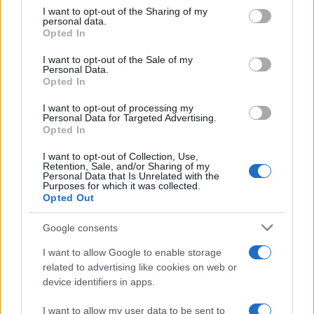
ασκήθηκε σωματική βία στον κ. Ρούτσι από έξι
not limited to your visit or usage behaviour. You may click to
I want to opt-out of the Sharing of my
αστυνομικούς, γεγονός που οδήγησε στην
personal data.
grant or deny consent to Google and its third-party tags to
εσπευσμένη νοσηλεία του.
Opted In
use your data for below specified purposes in below Google
consent section.
I want to opt-out of the Sale of my
Προχωρά η νομιμοποίηση των συνηγόρων
Personal Data.
Opted In
Στο καθαρά διαδικαστικό κομμάτι, ολοκληρώθηκε
I want to opt-out of processing my
Personal Data for Targeted Advertising.
η νομιμοποίηση των συνηγόρων υπεράσπισης.
Opted In
Αξιοσημείωτο είναι πως από τους
36
κατηγορούμενους, μόνο πέντε έδωσαν το
I want to opt-out of Collection, Use,
«παρών»
στην αίθουσα. Η διαδικασία συνεχίζεται
Retention, Sale, and/or Sharing of my
Personal Data that Is Unrelated with the
πλέον με τη νομιμοποίηση των εκατοντάδων
Purposes for which it was collected.
συνηγόρων που στηρίζουν την κατηγορία, η
Opted Out
οποία θα γίνει σταδιακά ανά ομάδες των 100
ατόμων για να αποφευχθεί το χάος.
Google consents
I want to allow Google to enable storage
Νωρίτερα, ο πρόεδρος του ΔΣΑ,
Ανδρέας
related to advertising like cookies on web or
Κουτσόλαμπρος
, απηύθυνε έκκληση για
device identifiers in apps.
αυτοσυγκράτηση και σεβασμό, τονίζοντας την
κρισιμότητα των στιγμών για τη δικαιοσύνη και
I want to allow my user data to be sent to