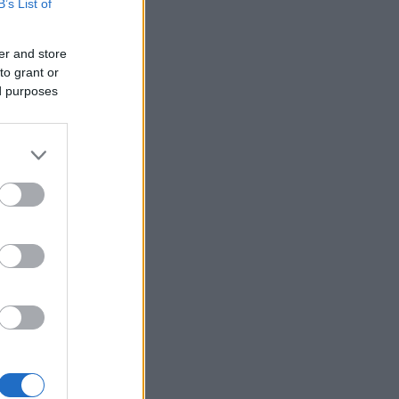
B’s List of
06/08/26 - 22:13
ρωση Τζόκερ 3102 (6/8/2026):
er and store
ί είναι οι τυχεροί αριθμοί που
to grant or
δίζουν
ed purposes
ΙΕΘΝΗ
06/08/26 - 22:03
: Το Ιρανικό κοινοβούλιο εξετάζει
 απαγόρευση διέλευσης
ρικανικών και ισραηλινών πλοίων
 το Ορμούζ
ΛΛΑΔΑ
06/08/26 - 21:31
καγιές: Ολοκληρώθηκαν 325
οψίες σε πληγείσες περιοχές -
τάλληλα κρίθηκαν 118 κτήρια
ΙΕΘΝΗ
06/08/26 - 21:07
μανία: Τουλάχιστον 25 τραυματίες
 σύγκρουση τραμπ στο