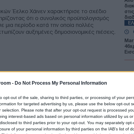
Από
δια
κών Έελκο Χάινεν χαρακτήρισε το σχέδιο
στι
δια
τηρίζοντας ότι ο συνολικός προϋπολογισμός
Ε
ε μια περίοδο κατά την οποία πολλές
τωπίζουν αυξημένες δημοσιονομικές πιέσεις.
Mar
46χ
Εισ
Α
DHC
κατ
room -
Do Not Process My Personal Information
σύγ
αερ
to opt-out of the sale, sharing to third parties, or processing of your per
Α
formation for targeted advertising by us, please use the below opt-out s
r selection. Please note that after your opt-out request is processed y
ΓΕΕ
eing interest-based ads based on personal information utilized by us or
προ
disclosed to third parties prior to your opt-out. You may separately opt-
F-16
losure of your personal information by third parties on the IAB’s list of
Ε