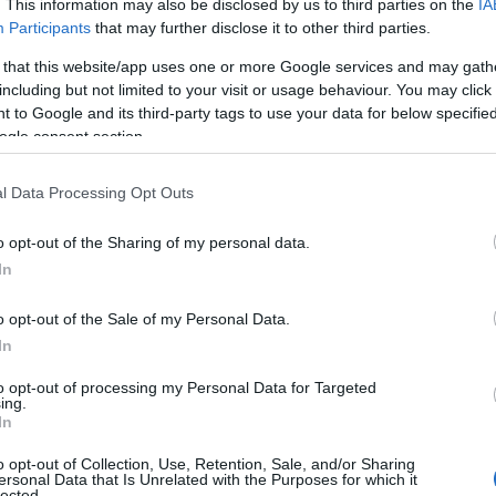
. This information may also be disclosed by us to third parties on the
IA
Participants
that may further disclose it to other third parties.
Κλή
 that this website/app uses one or more Google services and may gath
Αυτο
including but not limited to your visit or usage behaviour. You may click 
κερ
 to Google and its third-party tags to use your data for below specifi
Δ
ogle consent section.
Fars
l Data Processing Opt Outs
την
αμε
o opt-out of the Sharing of my personal data.
από
In
Ε
o opt-out of the Sale of my Personal Data.
Πυρ
In
αυτ
μένη και δίνει έμφαση σε λανθασμένες
Ακα
to opt-out of processing my Personal Data for Targeted
κτηριστικά, ξεκαθαρίζοντας ότι η Ολλανδία
Δ
ing.
In
απραγματευτικό πλαίσιο που παρουσίασε η
o opt-out of Collection, Use, Retention, Sale, and/or Sharing
Γερ
ersonal Data that Is Unrelated with the Purposes for which it
από
lected.