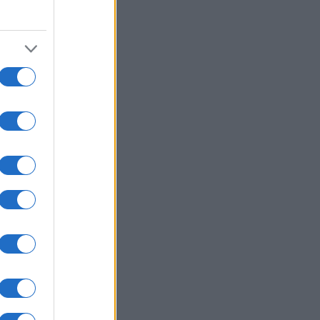
λζενκίρχεν - Σε σοβαρή
άσταση 3 εξ' αυτών
ΙΕΘΝΗ
06/08/26 - 20:50
ία: Νεκροί και τραυματίες από
ηξη σε λεωφορείο κοντά στη
ασκό
ΙΕΘΝΗ
06/08/26 - 20:50
hington Post: Ο Τραμπ θέλει τον
ι Ντι Βανς υποψήφιο για την
εδρία το 2028
ΙΕΘΝΗ
06/08/26 - 20:17
βακία: Ιστορικό ρεκόρ ζέστης με
2 βαθμούς Κελσίου
ΙΕΘΝΗ
06/08/26 - 20:03
εράνη προς χώρες του Κόλπου: