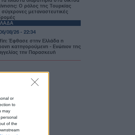
 τα πλαστά διαβατήρια στα δίκτυα
κίνησης: Ο ρόλος της Τουρκίας
ς σύγχρονες μεταναστευτικές
δρομές
ΛΛΑΔΑ
06/08/26 - 22:34
fin: Έφθασε στην Ελλάδα η
ρονη κατηγορούμενη - Ενώπιον της
αγγελίας την Παρασκευή
ΜΥΝΑ
06/08/26 - 22:26
-515: Άρχισε στον Καναδά η
ασκευή του πρώτου ελληνικού
χρονου δασοπυροσβεστικού
οσκάφους
sonal or
ΜΥΝΑ
ection to
06/08/26 - 22:17
ou may
ΘΑ: Σοβαρές τουρκικές
 personal
κλήσεις στο Αιγαίο, με οπλισμένα
out of the
, εμπλοκή, UAV και ATR-72!
 downstream
ΛΛΑΔΑ