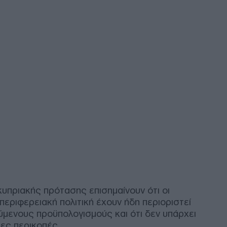
Κλι
Ουκ
και
Δ
Πολ
κυβ
Του
ΠΟ
Κόμ
εσω
απο
«αρ
Δ
κυπριακής πρότασης επισημαίνουν ότι οι
Βανς
 περιφερειακή πολιτική έχουν ήδη περιοριστεί
δια
μενους προϋπολογισμούς και ότι δεν υπάρχει
εξα
λες περικοπές.