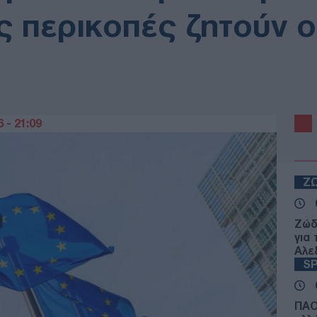
 περικοπές ζητούν ο
 - 21:09
Ζ
Ζώδ
για
Αλε
S
ΠΑΟ