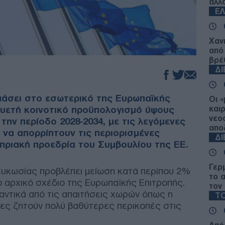
αλλ
Ε
Χαν
από
βρέ
Δ
πάσει στο εσωτερικό της Ευρωπαϊκής
Οι 
λυετή κοινοτικό προϋπολογισμό ύψους
και
νεο
 την περίοδο 2028-2034, με τις λεγόμενες
απο
 να απορρίπτουν τις περιορισμένες
Δ
υπριακή προεδρία του Συμβουλίου της ΕΕ.
Γερ
ευκωσίας προβλέπει μείωση κατά περίπου 2%
το 
το αρχικό σχέδιο της Ευρωπαϊκής Επιτροπής.
τον
αντικά από τις απαιτήσεις χωρών όπως η
ΤΟ
οίες ζητούν πολύ βαθύτερες περικοπές στις