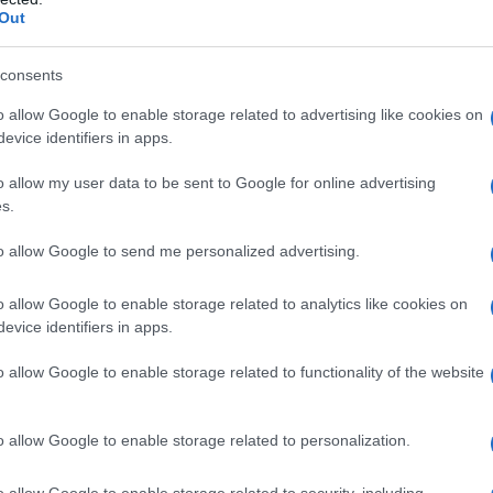
Γκε
ν του Νότου και της Ανατολικής Ευρώπης, με
Out
κατ
νία και την Πολωνία, αντιμετωπίζει θετικά την
Δ
ε μεγάλο βαθμό τις αγροτικές επιδοτήσεις
consents
 ανάπτυξης, τα οποία αποτελούν βασικές
o allow Google to enable storage related to advertising like cookies on
οικονομίες τους.
Συρ
evice identifiers in apps.
έκρ
Δαμ
 να γεφυρώσει το χάσμα μεταξύ των δύο
Δ
o allow my user data to be sent to Google for online advertising
ν συμβιβασμό που θα επιτρέψει στα κράτη-
s.
α πριν από το τέλος του έτους. Οι Βρυξέλλες
Was
 διαπραγματεύσεις πριν από τις γαλλικές
to allow Google to send me personalized advertising.
Τζέ
 καθώς ενδεχόμενες πολιτικές ανακατατάξεις
προ
ριπλέξουν περαιτέρω τη διαδικασία.
o allow Google to enable storage related to analytics like cookies on
Δ
evice identifiers in apps.
ρωπαϊκών Υποθέσεων της Κύπρου, Μαριλένα
o allow Google to enable storage related to functionality of the website
Σλο
λώς τη βάση των διαπραγματεύσεων και όχι
42,
ι συζητήσεις βρίσκονται ακόμη σε πρώιμο
Δ
o allow Google to enable storage related to personalization.
Τεχ
o allow Google to enable storage related to security, including