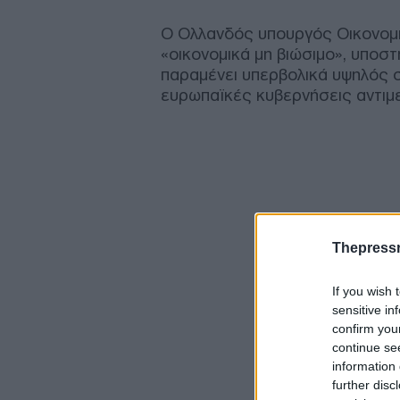
Ο Ολλανδός υπουργός Οικονομι
«οικονομικά μη βιώσιμο», υποσ
παραμένει υπερβολικά υψηλός σ
ευρωπαϊκές κυβερνήσεις αντιμε
Thepress
If you wish 
sensitive in
confirm you
continue se
information 
further disc