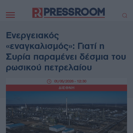
Κεντρική
πλοήγηση
ΠΟΛΙΤΙΚΗ
ΤΟΥΡΚΙΑ
Ενεργειακός
ΟΙΚΟΝΟΜΙΑ
ΕΛΛΑΔΑ
«εναγκαλισμός»: Γιατί η
ΕΚΚΛΗΣΙΑ
ΑΜΥΝΑ
Συρία παραμένει δέσμια του
ΔΙΕΘΝΗ
ΚΥΠΡΟΣ
ρωσικού πετρελαίου
MEDIA
LIFESTYLE
SPORTS
ΑΥΤΟΔΙΟΙΚΗΣΗ
01/05/2026 - 12:30
AUTO - MOTO
ΓΑΣΤΡΟΝΟΜΙΑ
ΔΙΕΘΝΗ
ΥΓΕΙΑ
ΤΕΧΝΟΛΟΓΙΑ
ΠΑΡΑΞΕΝΑ
ΖΩΔΙΑ
ΑΡΘΡΟΓΡΑΦΙΑ