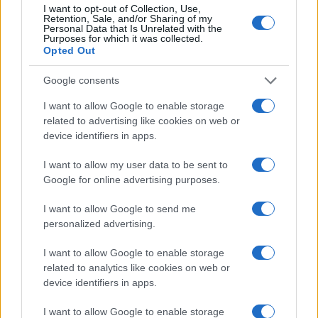
οποίο έσπευσε πρώτο να καλύψει το ενεργειακό
I want to opt-out of Collection, Use,
Retention, Sale, and/or Sharing of my
έλλειμμα μετά την αλλαγή καθεστώτος,
Personal Data that Is Unrelated with the
ενισχύοντας έτσι την επιρροή του στην περιοχή.
Purposes for which it was collected.
Opted Out
ΑΚΟΛΟΥΘΗΣΤΕ ΜΑΣ ΣΤΟ GOOGLE
Google consents
NEWS ΚΑΝΟΝΤΑΣ ΚΛΙΚ ΕΔΩ
I want to allow Google to enable storage
related to advertising like cookies on web or
device identifiers in apps.
TAGS
I want to allow my user data to be sent to
ΣΥΡΙΑ
ΡΩΣΙΚΟ ΠΕΤΡΕΛΑΙΟ
ΔΥΣΗ
Google for online advertising purposes.
I want to allow Google to send me
personalized advertising.
Ροή Ειδήσεων
I want to allow Google to enable storage
related to analytics like cookies on web or
device identifiers in apps.
ΔΙΕΘΝΗ
06/08/26 - 11:58
I want to allow Google to enable storage