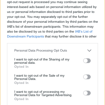
opt-out request is processed you may continue seeing
interest-based ads based on personal information utilized by
us or personal information disclosed to third parties prior to
Ωστόσο, η ενεργειακή αυτή συμμαχία εγκυμονεί
your opt-out. You may separately opt-out of the further
σοβαρούς διπλωματικούς κινδύνους. Αναλυτές
disclosure of your personal information by third parties on the
προειδοποιούν ότι η διατήρηση στενών
IAB’s list of downstream participants. This information may
εμπορικών δεσμών με τη Ρωσία —ειδικά μέσω
also be disclosed by us to third parties on the
IAB’s List of
πλοίων που βρίσκονται υπό καθεστώς κυρώσεων
Downstream Participants
that may further disclose it to other
και σκοτεινών δικτύων μεταφοράς— περιπλέκει
third parties.
την προσπάθεια της Συρίας να αποκαταστήσει τη
Please note that this website/app uses one or more Google
Personal Data Processing Opt Outs
διεθνή της αξιοπιστία και να συσφίξει τις σχέσεις
services and may gather and store information including but
της με τις ΗΠΑ και την Ευρώπη.
not limited to your visit or usage behaviour. You may click to
I want to opt-out of the Sharing of my
personal data.
grant or deny consent to Google and its third-party tags to
Opted In
Την ίδια στιγμή, η παρουσία ρωσικών
use your data for below specified purposes in below Google
στρατιωτικών βάσεων στη συριακή επικράτεια
consent section.
I want to opt-out of the Sale of my
παραμένει αγκάθι στις διαπραγματεύσεις με τη
Personal Data.
Δύση. Ενώ η Δαμασκός αναζητά εναλλακτικές
Opted In
πηγές εφοδιασμού, όπως η Τουρκία, οι
I want to opt-out of processing my
οικονομικοί περιορισμοί και η έλλειψη
Personal Data for Targeted Advertising.
ρευστότητας την αναγκάζουν να διατηρεί την
Opted In
αμφιλεγόμενη συνεργασία με το Κρεμλίνο, το