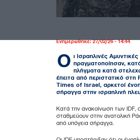
Ενημερώθηκε: 27/02/26 - 14:44
Ο
ι Ισραηλινές Αμυντικές
πραγματοποίησαν, κατά
πλήγματα κατά στελεχώ
έπειτα από περιστατικό στη
Times of Israel, αρκετοί ένο
σήραγγα στην ισραηλινή πλε
Κατά την ανακοίνωση των IDF, σ
σταθμεύουν στην ανατολική Ρά
από υπόγεια σήραγγα.
Οι IDF υποστήριξαν ότι οι ένο