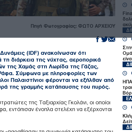
Fin
δολ
ακύ
Πηγή Φωτογραφίας: ΦΩΤΟ ΑΡΧΕΙΟΥ
Δ
Στη
 Δυνάμεις (IDF) ανακοίνωσαν ότι
Ομά
είνα
 τη διάρκεια της νύχτας, αεροπορικά
Δ
ν της Χαμάς στη Λωρίδα της Γάζας,
 Ράφα. Σύμφωνα με πληροφορίες των
πλοι Παλαιστίνιοι φέρονται να εξήλθαν από
ΗΠΑ:
υρά της γραμμής κατάπαυσης του πυρός.
τρα
Βόρ
Ε
τρατιώτες της Ταξιαρχίας Γκολάνι, οι οποίοι
φα, εντόπισαν ένοπλα στελέχη να εξέρχονται
Κλή
Δεί
Δ
πλοι «παραβίασαν τη συμφωνία κατάπαυσης του