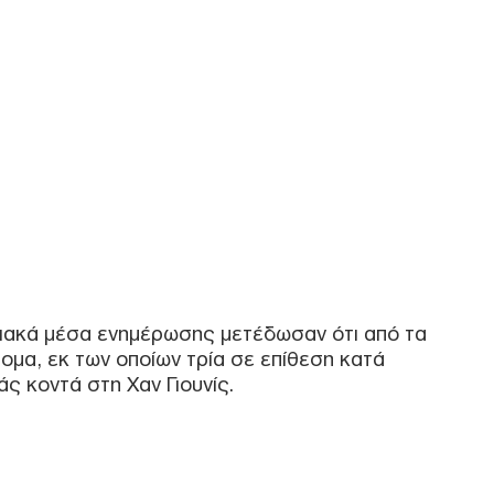
Δ
ΗΠΑ
Καρ
και
Ε
Σύμ
Παν
αγν
Δ
νιακά μέσα ενημέρωσης μετέδωσαν ότι από τα
Ιρά
μα, εκ των οποίων τρία σε επίθεση κατά
απε
ς κοντά στη Χαν Γιουνίς.
Δεν
δεσ
Δ
Οκτ