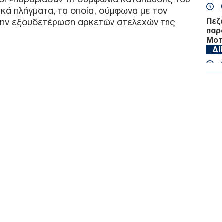
κά πλήγματα, τα οποία, σύμφωνα με τον
την εξουδετέρωση αρκετών στελεχών της
Πεζ
παρ
Μοτ
Δ
Τρα
Νεκ
την
Δ
Αρχ
θα 
Γάζ
Όχθ
Ε
Πρέ
σπά
Β΄ 