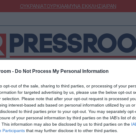
ΟΥΚΡΑΝΙΑ
ΤΟΥΡΚΙΑ
ΑΜΥΝΑ
ΕΚΚΛΗΣΙΑ
ΙΡΑΝ
room -
Do Not Process My Personal Information
ΝΟΜΙΑ
ΕΛΛΑΔΑ
ΕΚΚΛΗΣΙΑ
ΑΜΥΝΑ
ΔΙΕΘΝΗ
ΚΥΠΡ
to opt-out of the sale, sharing to third parties, or processing of your per
ΟΥΡΚΙΑ
ΟΙΚΟΝΟΜΙΑ
formation for targeted advertising by us, please use the below opt-out s
ΜΥΝΑ
ΔΙΕΘΝΗ
r selection. Please note that after your opt-out request is processed y
eing interest-based ads based on personal information utilized by us or
FESTYLE
SPORTS
αηλινός στρατός εξο
disclosed to third parties prior to your opt-out. You may separately opt-
ΑΣΤΡΟΝΟΜΙΑ
ΥΓΕΙΑ
losure of your personal information by third parties on the IAB’s list of
. This information may also be disclosed by us to third parties on the
IA
ΩΔΙΑ
ΑΡΘΡΟΓΡΑΦΙΑ
ς Χαμάς που βγήκαν
Participants
that may further disclose it to other third parties.