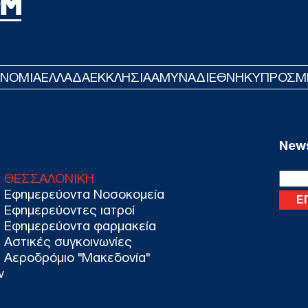
Πόρ
αυτ
Κατ
Ε
ΟΝΟΜΙΑ
ΕΛΛΑΔΑ
ΕΚΚΛΗΣΙΑ
ΑΜΥΝΑ
ΔΙΕΘΝΗ
ΚΥΠΡΟΣ
M
Mar
θα 
κατ
Δ
News
ΘΕΣΣΑΛΟΝΙΚΗ
Στη
Εφημερεύοντα Νοσοκομεία
Ζηλα
χρό
Εφημερεύοντες ιατροί
Δ
Εφημερεύοντα φαρμακεία
Αστικές συγκοινωνίες
Αεροδρόμιο "Μακεδονία"
Στο
ν
Ομά
τελ
ΠΟ