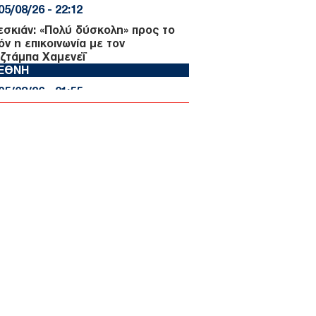
05/08/26 - 22:12
εσκιάν: «Πολύ δύσκολη» προς το
όν η επικοινωνία με τον
ζτάμπα Χαμενεΐ
ΙΕΘΝΗ
05/08/26 - 21:55
γωδία σε γήπεδο της Ταϊλάνδης:
ρός ποδοσφαιριστής από κεραυνό
 ώρα του αγώνα!
ΙΕΘΝΗ
05/08/26 - 21:47
ηγός IDF: Ο ισραηλινός στρατός
συνεχίσει να δρα «προληπτικά» στη
α - Χτυπήματα στη και Δυτική
η
ΛΛΑΔΑ
05/08/26 - 21:13
βεζα: Εντοπίστηκε σχεδόν άθικτη
νια γερμανική τορπιλάκατος του
Παγκοσμίου Πολέμου