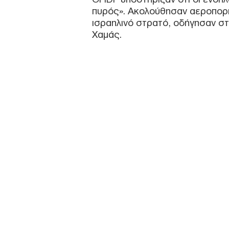
πυρός». Ακολούθησαν αεροπορι
ισραηλινό στρατό, οδήγησαν σ
Χαμάς.