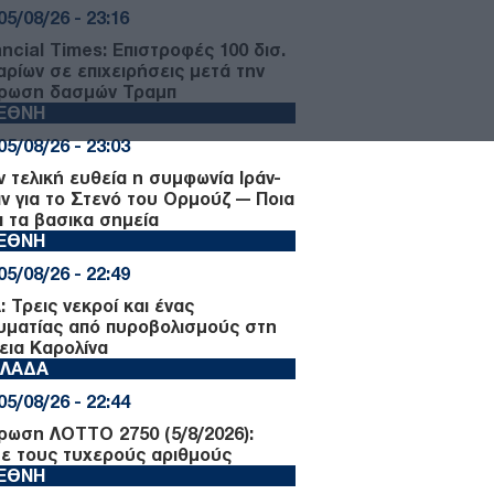
05/08/26 - 23:16
ancial Times: Επιστροφές 100 δισ.
αρίων σε επιχειρήσεις μετά την
ρωση δασμών Τραμπ
ΙΕΘΝΗ
05/08/26 - 23:03
ν τελική ευθεία η συμφωνία Ιράν-
ν για το Στενό του Ορμούζ — Ποια
ι τα βασικα σημεία
ΙΕΘΝΗ
05/08/26 - 22:49
 Τρεις νεκροί και ένας
υματίας από πυροβολισμούς στη
εια Καρολίνα
ΛΛΑΔΑ
05/08/26 - 22:44
ρωση ΛΟΤΤΟ 2750 (5/8/2026):
τε τους τυχερούς αριθμούς
ΙΕΘΝΗ