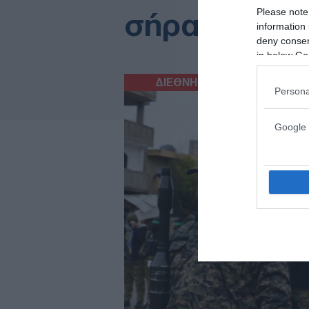
Please note
σήραγγα στ
information 
deny consent
in below Go
ΔΙΕΘΝΗ
27/02/2026
Persona
Google 