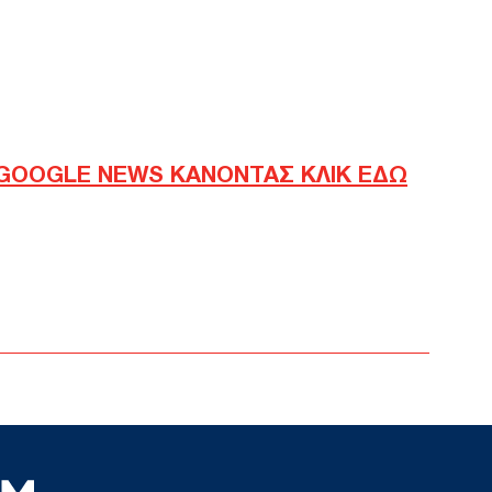
διο
ζητ
Δ
Νετα
χρει
ασφ
GOOGLE NEWS ΚΑΝΟΝΤΑΣ ΚΛΙΚ ΕΔΩ
Δ
Γερ
αερ
Αρχ
στο
Δ
Συν
Ουά
στη
Ε