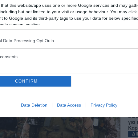
 that this website/app uses one or more Google services and may gath
η Ράφα
including but not limited to your visit or usage behaviour. You may click 
 to Google and its third-party tags to use your data for below specifi
ogle consent section.
 - 14:40
l Data Processing Opt Outs
consents
S
Παν
CONFIRM
πάθ
Βου
Ζ
Data Deletion
Data Access
Privacy Policy
Ζώδ
για
Καρ
Δ