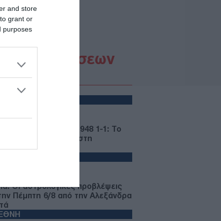
er and store
to grant or
ed purposes
Ροή Ειδήσεων
PORTS
05/08/26 - 23:25
αθηναϊκός - ΤΣΣΚΑ 1948 1-1: Το
ημα να γίνει μάθημα στη
λγαρία
ΩΔΙΑ
05/08/26 - 23:40
ια: Οι αστρολογικές προβλέψεις
 την Πέμπτη 6/8 από την Αλεξάνδρα
τά
ΙΕΘΝΗ