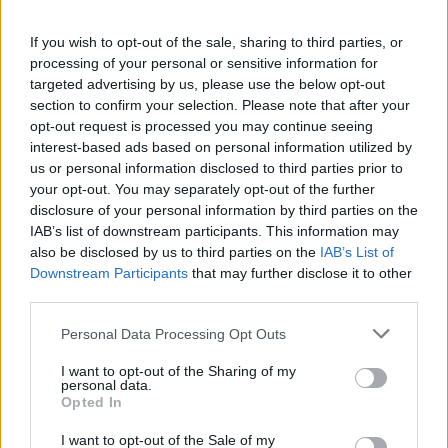
βιομηχανία
If you wish to opt-out of the sale, sharing to third parties, or
processing of your personal or sensitive information for
Η γερμανική αμυντική βιομηχανία πιέζει πλέον την
targeted advertising by us, please use the below opt-out
κυβέρνηση για άμεσες αποφάσεις, καθώς
section to confirm your selection. Please note that after your
διακυβεύονται συμβόλαια δισεκατομμυρίων ευρώ.
opt-out request is processed you may continue seeing
Ο Διευθύνων Σύμβουλος της Airbus, Μίχαελ
interest-based ads based on personal information utilized by
Σέλχορν, δήλωσε χαρακτηριστικά ότι «πρέπει να
us or personal information disclosed to third parties prior to
πατηθεί το γκάζι» και ζήτησε από το Βερολίνο
your opt-out. You may separately opt-out of the further
έναν ξεκάθαρο οδικό χάρτη.
disclosure of your personal information by third parties on the
IAB’s list of downstream participants. This information may
Ξεκαθάρισε ότι η γερμανική βιομηχανία θέλει να
also be disclosed by us to third parties on the
IAB’s List of
αναπτύξει ένα αεροσκάφος «για την Ευρώπη και
Downstream Participants
that may further disclose it to other
μαζί με την Ευρώπη» και όχι να κινηθεί αυτόνομα,
third parties.
διεκδικώντας ωστόσο ηγετικό και υπεύθυνο ρόλο
Please note that this website/app uses one or more Google
Personal Data Processing Opt Outs
για τις γερμανικές εταιρείες στη νέα συμμαχία.
services and may gather and store information including but
not limited to your visit or usage behaviour. You may click to
I want to opt-out of the Sharing of my
Το νέο αεροπλάνο προοριζόταν να
personal data.
grant or deny consent to Google and its third-party tags to
Opted In
αντικαταστήσει τα Eurofighter στη Γερμανία και
use your data for below specified purposes in below Google
τα Rafale στη Γαλλία. Μέχρι όμως να βρεθεί η νέα
consent section.
I want to opt-out of the Sale of my