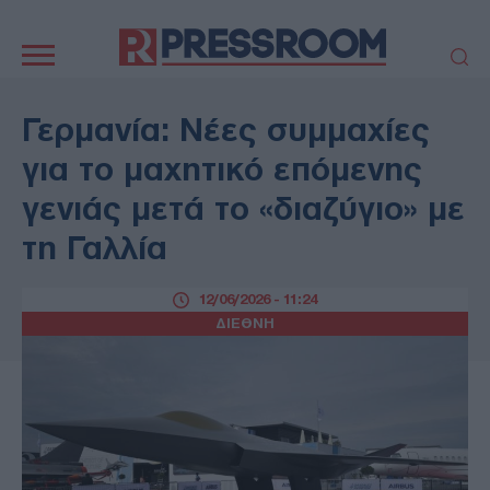
Κεντρική
πλοήγηση
ΠΟΛΙΤΙΚΗ
ΤΟΥΡΚΙΑ
Γερμανία: Νέες συμμαχίες
ΟΙΚΟΝΟΜΙΑ
ΕΛΛΑΔΑ
για το μαχητικό επόμενης
ΕΚΚΛΗΣΙΑ
ΑΜΥΝΑ
γενιάς μετά το «διαζύγιο» με
ΔΙΕΘΝΗ
ΚΥΠΡΟΣ
τη Γαλλία
MEDIA
LIFESTYLE
SPORTS
ΑΥΤΟΔΙΟΙΚΗΣΗ
12/06/2026 - 11:24
AUTO - MOTO
ΓΑΣΤΡΟΝΟΜΙΑ
ΔΙΕΘΝΗ
ΥΓΕΙΑ
ΤΕΧΝΟΛΟΓΙΑ
ΠΑΡΑΞΕΝΑ
ΖΩΔΙΑ
ΑΡΘΡΟΓΡΑΦΙΑ