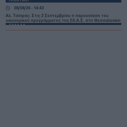
08/08/26 - 14:43
Αλ. Τσίπρας: Στις 2 Σεπτεμβρίου η παρουσίαση του
οικονομικού προγράμματος της ΕΛ.Α.Σ. στη Θεσσαλονίκη
ΕΛΛΑΔΑ
08/08/26 - 14:22
Συνελήφθη επιχειρησιακό στέλεχος της Greek Mafia
ΕΛΛΑΔΑ
08/08/26 - 14:00
Υπουργείο Εργασίας: Ο “χάρτης” των πληρωμών από τον
e-ΕΦΚΑ και τη ΔΥΠΑ έως τις 14 Αυγούστου
ΤΟΥΡΚΙΑ
08/08/26 - 13:35
Τουρκία: Περιορισμοί στην κίνηση των εμπορικών πλοίων
που εισέρχονται στη Μαύρη Θάλασσα
ΕΛΛΑΔΑ
08/08/26 - 13:23
Σορός εντοπίστηκε σε σπηλιά στον Λυκαβηττό
ΕΛΛΑΔΑ
08/08/26 - 13:12