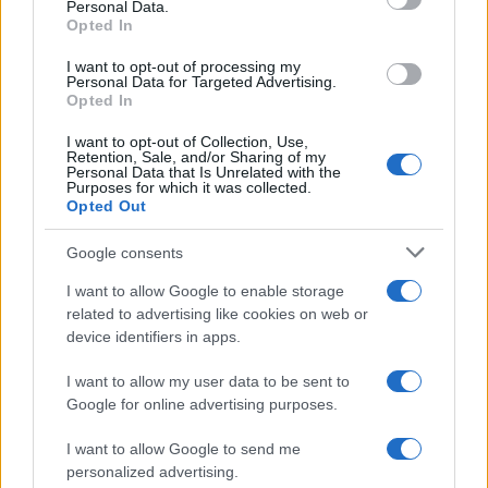
φόρμουλα και να ολοκληρωθεί η ανάπτυξή του, η
Personal Data.
Γερμανία ενδέχεται να αντιμετωπίσει
Opted In
επιχειρησιακό έλλειμμα, το οποίο αναμένεται να
I want to opt-out of processing my
καλύψει προσωρινά προχωρώντας σε πρόσθετες
Personal Data for Targeted Advertising.
αγορές αμερικανικών μαχητικών F-35 από τη
Opted In
Lockheed Martin.
I want to opt-out of Collection, Use,
Retention, Sale, and/or Sharing of my
Personal Data that Is Unrelated with the
Purposes for which it was collected.
Opted Out
Google consents
I want to allow Google to enable storage
related to advertising like cookies on web or
device identifiers in apps.
I want to allow my user data to be sent to
Google for online advertising purposes.
I want to allow Google to send me
personalized advertising.