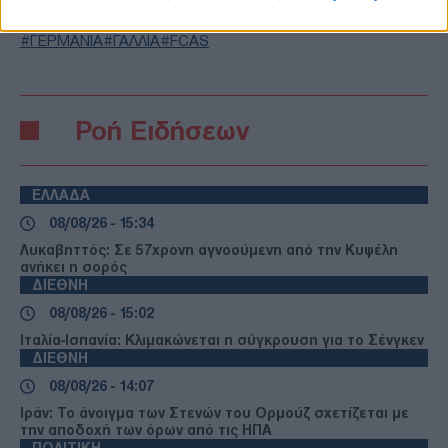
TAGS
ΓΕΡΜΑΝΙΑ
ΓΑΛΛΙΑ
FCAS
Ροή Ειδήσεων
ΕΛΛΑΔΑ
08/08/26 - 15:34
Λυκαβηττός: Σε 57χρονη αγνοούμενη από την Κυψέλη
ανήκει η σορός
ΔΙΕΘΝΗ
08/08/26 - 15:02
Ιταλία-Ισπανία: Κλιμακώνεται η σύγκρουση για το Σένγκεν
ΔΙΕΘΝΗ
08/08/26 - 14:07
Ιράν: Το άνοιγμα των Στενών του Ορμούζ σχετίζεται με
την αποδοχή των όρων από τις ΗΠΑ
ΠΟΛΙΤΙΚΗ