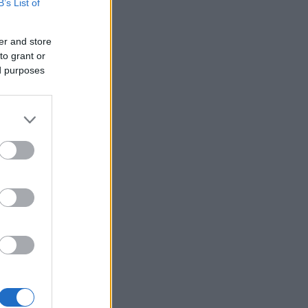
ιάδες εκτοπισμένοι
B’s List of
ΛΛΑΔΑ
07/08/26 - 16:11
er and store
αλίες: Πάνω από 1.500 έλεγχοι σε
to grant or
 τη χώρα – Τρεις συλλήψεις και
ed purposes
τε «λουκέτα» στη Χαλκιδική
ΙΕΘΝΗ
07/08/26 - 15:51
antic: Αδιέξοδο και οργή Τραμπ για
εξαντλημένα αποθέματα όπλων
ν πόλεμο με το Ιράν
ΙΕΘΝΗ
07/08/26 - 15:43
οργή της διαδοχής» πάνω από το
μλίνο: Το γηρασμένο σύστημα
τιν και ο κίνδυνος του χάους
ΛΛΑΔΑ
07/08/26 - 15:34
όκο της γερμανικής αστυνομίας
 ρωσόφωνη μαφία: Συνελήφθη