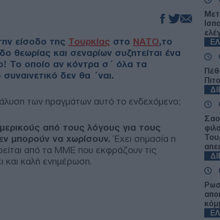
Μετ
Ισπ
ελέ
την είσοδο της
Τουρκίας
στο
ΝΑΤΟ
,το
Ε
εδο θεωρίας και σεναρίων συζητείται ένα
ο! Το οποίο αν κόντρα σ΄ όλα τα
Πέθ
 συναινετικό δεν θα ΄ναι.
Πιτ
Δ
 ανάλυση των πραγμάτων αυτό το ενδεχόμενο;
Σαο
 μερικούς από τους λόγους για τους
φιλ
Του
εν μπορούν να χωρίσουν.
Έχει σημασία η
απε
ωρείται από τα ΜΜΕ που εκφράζουν τις
Δ
ι και καλή ενημέρωση.
Ρωσ
απο
κόμ
Ε