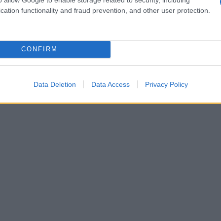
Δ
cation functionality and fraud prevention, and other user protection.
Λον
απα
CONFIRM
παρ
επει
κατ
Δ
Data Deletion
Data Access
Privacy Policy
Λει
λεω
εκρ
Ant
Δ
Εξα
δια
μετ
Αλγ
μαμ