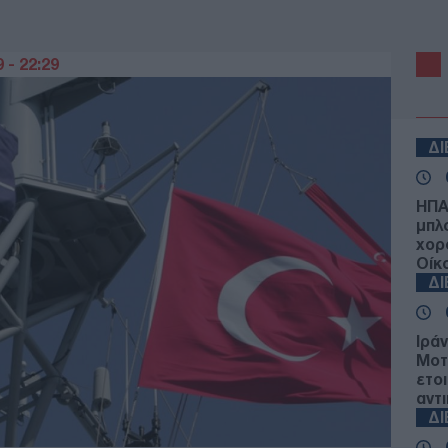
 - 22:29
Δ
ΗΠΑ
μπλ
χορ
Οίκ
Δ
Ιρά
Μοτ
ετο
αντ
Δ