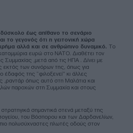
ΤΟ
Του
Πακ
αμυ
 δύσκολο έως απίθανο το σενάριο
αμο
αι το γεγονός ότι η γειτονική χώρα
περ
χρήμα αλλά και σε ανθρώπινο δυναμικό.
Το
της
κατομμύρια ευρώ στο ΝΑΤΟ. Διαθέτει τον
Δ
 Συμμαχίας ,μετά από τις ΗΠΑ . Δίνει με
ς εκτός των συνόρων της, όπως για
Συρ
ο έδαφός της “φιλοξενεί” κι άλλες
τρα
 ,ραντάρ όπως αυτό στη Μαλάτια και
στη
λλών παροχών στη Συμμαχία και στους
αρχ
Δ
ο στρατηγικά σημαντικά στενά μεταξύ της
Η R
γείου, του Βόσπορου και των Δαρδανελίων,
στις
σε 
ς πιο πολυσύχναστες πλωτές οδούς στον
τον