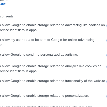
σιμοποιούν το Ιντσιρλίκ; Ποιος είναι ο σκοπός
Out
31χ
δολ
Δ
consents
ην βάση αλλά αυξάνουν την πίεση έναντι
o allow Google to enable storage related to advertising like cookies on
Τρα
evice identifiers in apps.
Ρεπ
δήλω
χουν επισήμως επιβεβαιωθεί κάνουν λόγο για
o allow my user data to be sent to Google for online advertising
Νοη
ς που είναι αποθηκευμένες στο Ιντσιρλίκ
.
s.
Δ
ήματος το 2016 και για κάποιες ημέρες το
to allow Google to send me personalized advertising.
στα αμερικανικά ΜΜΕ είχε υπάρξει
Ρωσ
ων πυρηνικών όπλων. Αυτές οι πληροφορίες
αερ
 τη δική μας βάση στον Άραξο, αφού τα
o allow Google to enable storage related to analytics like cookies on
«αν
evice identifiers in apps.
νοί σκέφτονται σοβαρά να μεταφέρουν τα
προ
 “ασφαλή Ελλάδα”.
Δ
o allow Google to enable storage related to functionality of the website
Νέε
o allow Google to enable storage related to personalization.
αμυ
στό
πυρ
o allow Google to enable storage related to security, including