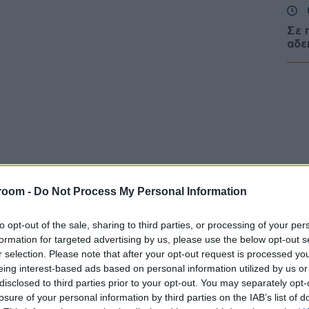
Σε 
αδε
λιμ
Ευζ
Ε
Τρα
και 
Συγ
Δ
room -
Do Not Process My Personal Information
Κλι
Υεμ
to opt-out of the sale, sharing to third parties, or processing of your per
Μαρ
formation for targeted advertising by us, please use the below opt-out s
Δ
r selection. Please note that after your opt-out request is processed y
eing interest-based ads based on personal information utilized by us or
disclosed to third parties prior to your opt-out. You may separately opt-
Ινδί
πλη
losure of your personal information by third parties on the IAB’s list of