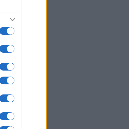
ρονος εμπλεκόμενος στις
οφονίες της «Greek Mafia»
ΙΕΘΝΗ
07/08/26 - 15:22
μπ: «Ίσως είμαι ο τελευταίος
ουμπλικανός πρόεδρος» – Τι
σε για Ιράν, Κίνα, Τεχνητή
μοσύνη και κρυπτονομίσματα
ΙΕΘΝΗ
07/08/26 - 15:15
ία: Ο Πούτιν πωλεί το 30,4% του
οδρομίου Σερεμέτιεβο για να
ασάνει» ο κρατικός
ϋπολογισμός
ΙΕΘΝΗ
07/08/26 - 15:10
ς κυρώσεις της ΕΕ σε ρωσικές
ντικές βιομηχανίες: Στο
χαστρο στελέχη πίσω από τους
αύλους Iskander και Sarmat