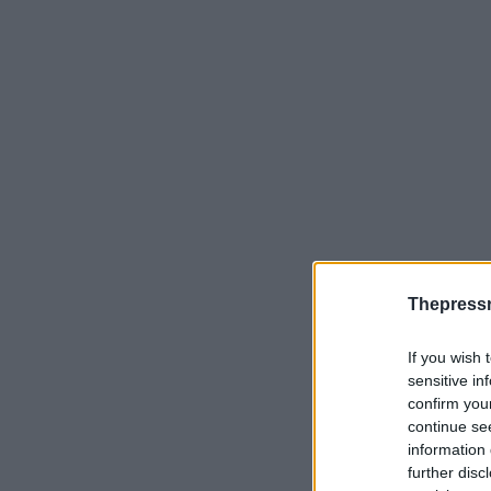
Thepress
If you wish 
sensitive in
confirm you
continue se
information 
further disc