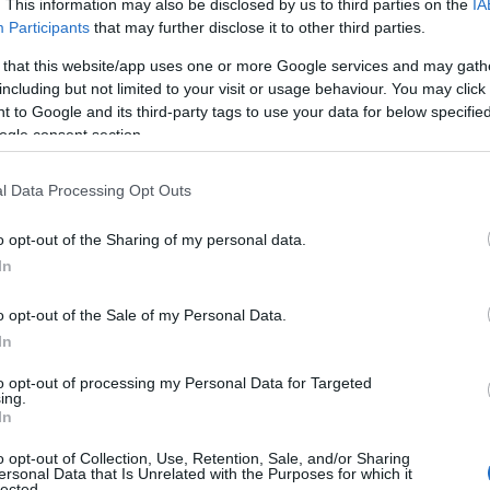
Χιλ
. This information may also be disclosed by us to third parties on the
IA
Ε
Participants
that may further disclose it to other third parties.
 that this website/app uses one or more Google services and may gath
Παρ
including but not limited to your visit or usage behaviour. You may click 
όλη
 to Google and its third-party tags to use your data for below specifi
ν βάση του Ιντσιρλίκ. Χρησιμοποιείται από
πέν
ogle consent section.
Δ
5.
Τότε ήταν μια βάση πολύ χρήσιμη στην
Ένωσης. Μετά χρησιμοποιήθηκε στον πρώτο
l Data Processing Opt Outs
ρήσεις στο Αφγανιστάν και στη Συρία.
Atl
τα 
o opt-out of the Sharing of my personal data.
στο
α χαρτιά που παίζει η Τουρκία στην
In
Δ
Α.
Από την απόπειρα πραξικοπήματος το 2016,
χτά με “λουκέτο” στο Ιντσιρλίκ για τις ΗΠΑ
o opt-out of the Sale of my Personal Data.
Η «
In
Κρε
ζέπ Ταγίπ Ερντογάν, Ιμπραήμ Κάλιν, είχε
Πού
to opt-out of processing my Personal Data for Targeted
«κυρίαρχο δικαίωμα» της να αρνηθεί την
ing.
Ε
οπορική βάση
, ενώ ο υπουργός Εξωτερικών
In
ογλου είχε πει:
o opt-out of Collection, Use, Retention, Sale, and/or Sharing
Μπλ
ersonal Data that Is Unrelated with the Purposes for which it
στη
lected.