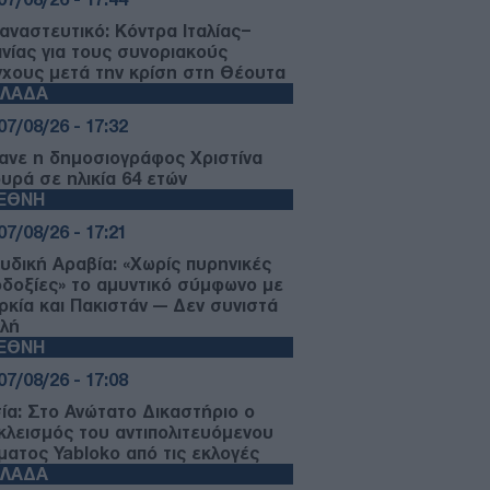
αναστευτικό: Κόντρα Ιταλίας–
ανίας για τους συνοριακούς
γχους μετά την κρίση στη Θέουτα
ΛΛΑΔΑ
07/08/26 - 17:32
ανε η δημοσιογράφος Χριστίνα
ουρά σε ηλικία 64 ετών
ΙΕΘΝΗ
07/08/26 - 17:21
υδική Αραβία: «Χωρίς πυρηνικές
οδοξίες» το αμυντικό σύμφωνο με
ρκία και Πακιστάν — Δεν συνιστά
ιλή
ΙΕΘΝΗ
07/08/26 - 17:08
ία: Στο Ανώτατο Δικαστήριο ο
κλεισμός του αντιπολιτευόμενου
ματος Yabloko από τις εκλογές
ΛΛΑΔΑ