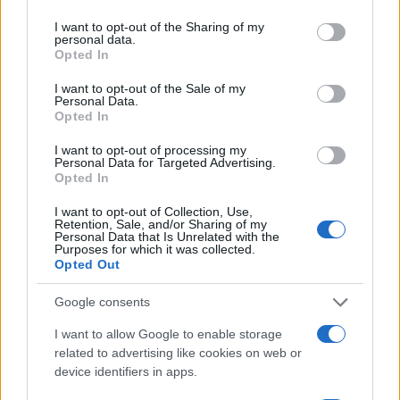
services and may gather and store information including but
not limited to your visit or usage behaviour. You may click to
I want to opt-out of the Sharing of my
personal data.
grant or deny consent to Google and its third-party tags to
Opted In
use your data for below specified purposes in below Google
consent section.
I want to opt-out of the Sale of my
Personal Data.
ΑΚΟΛΟΥΘΗΣΤΕ ΜΑΣ ΣΤΟ GOOGLE
Opted In
NEWS ΚΑΝΟΝΤΑΣ ΚΛΙΚ ΕΔΩ
I want to opt-out of processing my
Personal Data for Targeted Advertising.
Opted In
TAGS
I want to opt-out of Collection, Use,
Retention, Sale, and/or Sharing of my
ΧΑΜΑΣ
ΗΠΑ
ΠΑΛΑΙΣΤΙΝΗ
ΑΜΕΡΙΚΑΝΙΚΕΣ ΕΚΛΟΓΕΣ
Personal Data that Is Unrelated with the
Purposes for which it was collected.
Opted Out
Ροή Ειδήσεων
Google consents
I want to allow Google to enable storage
related to advertising like cookies on web or
ΔΙΕΘΝΗ
device identifiers in apps.
09/08/26 - 14:26