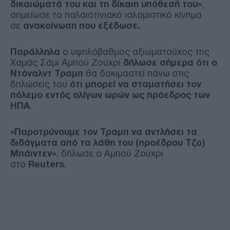
δικαιώματά του και τη δίκαιη υπόθεσή του»
,
σημείωσε το παλαιστινιακό ισλαμιστικό κίνημα
σε
ανακοίνωση που εξέδωσε.
Παράλληλα
ο υψηλόβαθμος αξιωματούχος της
Χαμάς Σάμι Αμπού Ζούχρι
δήλωσε σήμερα ότι ο
Ντόναλντ Τραμπ
θα δοκιμαστεί πάνω στις
δηλώσεις του
ότι μπορεί να σταματήσει τον
πόλεμο εντός ολίγων ωρών ως πρόεδρος των
ΗΠΑ
.
«Παροτρύνουμε τον Τραμπ να αντλήσει τα
διδάγματα από τα λάθη του (προέδρου Τζο)
Μπάιντεν»
, δήλωσε ο Αμπού Ζούχρι
στο
Reuters
.