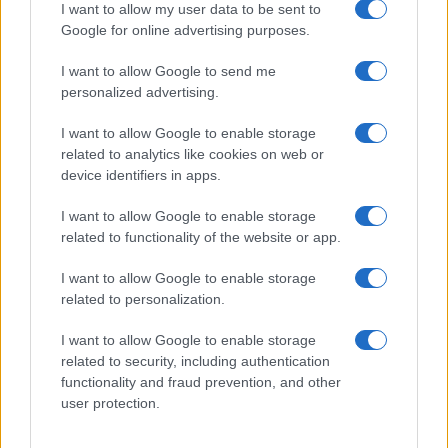
I want to allow my user data to be sent to
Νετανιάχου σε αντίθετη ρότα από Τραμπ για Γάζα και Ιράν
Google for online advertising purposes.
ΕΛΛΑΔΑ
09/08/26 - 13:39
I want to allow Google to send me
Red code στη χώρα λόγω των θυελλωδών ανέμων –
personalized advertising.
Έκτακτη σύσκεψη της επιτροπής Εκτίμησης Κινδύνου
ΔΙΕΘΝΗ
I want to allow Google to enable storage
09/08/26 - 13:43
related to analytics like cookies on web or
device identifiers in apps.
Οι Χούθι δοκιμάζουν το Σύμφωνο της Μέκκας: Θα
πολεμήσουν Τουρκία και Πακιστάν για τη Σαουδική
Αραβία;
I want to allow Google to enable storage
ΔΙΕΘΝΗ
related to functionality of the website or app.
09/08/26 - 13:29
I want to allow Google to enable storage
Πώς θα ήταν η Ευρώπη χωρίς ποτάμια;
related to personalization.
ΔΙΕΘΝΗ
09/08/26 - 13:22
I want to allow Google to enable storage
Το Χονγκ Κονγκ κατέγραψε ρεκόρ ζέστης με 36,9
related to security, including authentication
βαθμούς Κελσίου
functionality and fraud prevention, and other
ΚΥΠΡΟΣ
user protection.
09/08/26 - 12:46
Με πορεία μοτοσικλετιστών από όλες τις ελεύθερες