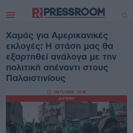
Κεντρική
πλοήγηση
ΠΟΛΙΤΙΚΗ
ΤΟΥΡΚΙΑ
Χαμάς για Αμερικανικές
ΟΙΚΟΝΟΜΙΑ
ΕΛΛΑΔΑ
εκλογές: Η στάση μας θα
ΕΚΚΛΗΣΙΑ
ΑΜΥΝΑ
εξαρτηθεί ανάλογα με την
ΔΙΕΘΝΗ
ΚΥΠΡΟΣ
πολιτική απέναντι στους
MEDIA
LIFESTYLE
Παλαιστινίους
SPORTS
ΑΥΤΟΔΙΟΙΚΗΣΗ
AUTO - MOTO
ΓΑΣΤΡΟΝΟΜΙΑ
06/11/2024 - 16:45
ΥΓΕΙΑ
ΤΕΧΝΟΛΟΓΙΑ
ΔΙΕΘΝΗ
ΠΑΡΑΞΕΝΑ
ΖΩΔΙΑ
ΑΡΘΡΟΓΡΑΦΙΑ