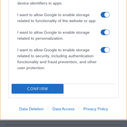
Ροή Ειδήσεων
device identifiers in apps.
I want to allow Google to enable storage
related to functionality of the website or app.
ΔΙΕΘΝΗ
09/08/26 - 22:24
I want to allow Google to enable storage
related to personalization.
Μεγάλες αποκλίσεις και νέοι όροι: Γιατί οι επαφές ΗΠΑ -
Ιράν δεν οδηγούν σε συμφωνία
ΔΙΕΘΝΗ
I want to allow Google to enable storage
related to security, including authentication
09/08/26 - 22:18
functionality and fraud prevention, and other
ΗΠΑ – Ιράν: Αναζητώντας «έντιμο συμβιβασμό» στα
user protection.
Στενά του Ορμούζ
ΕΛΛΑΔΑ
09/08/26 - 22:14
CONFIRM
Τζόκερ: Μήπως είστε ο μεγάλος τυχερός; Οι αριθμοί της
κλήρωσης
ΑΜΥΝΑ
09/08/26 - 22:02
Data Deletion
Data Access
Privacy Policy
Α/ΓΕΕΘΑ Στρατηγός Δ.Χούπης : Στα εγκαίνια των νέων
ξενώνων στη νήσο Ρω
ΔΙΕΘΝΗ