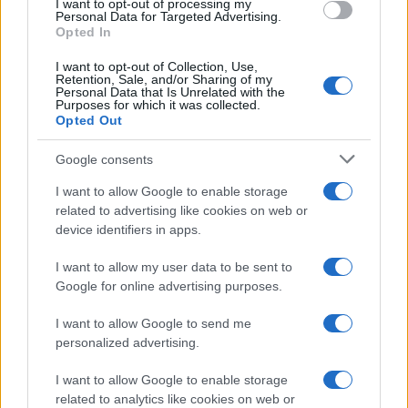
I want to opt-out of processing my
Personal Data for Targeted Advertising.
Η νέα επίθεση καταγράφεται ενώ η κατάσταση
Opted In
στα σύνορα Ισραήλ – Λιβάνου παραμένει
I want to opt-out of Collection, Use,
εξαιρετικά εύθραυστη, με τη διεθνή κοινότητα να
Retention, Sale, and/or Sharing of my
εκφράζει ανησυχία για το ενδεχόμενο ευρύτερης
Personal Data that Is Unrelated with the
Purposes for which it was collected.
ανάφλεξης στη Μέση Ανατολή.
Opted Out
Google consents
ΑΚΟΛΟΥΘΗΣΤΕ ΜΑΣ ΣΤΟ GOOGLE
NEWS ΚΑΝΟΝΤΑΣ ΚΛΙΚ ΕΔΩ
I want to allow Google to enable storage
related to advertising like cookies on web or
device identifiers in apps.
TAGS
I want to allow my user data to be sent to
Google for online advertising purposes.
ΧΕΖΜΠΟΛΑΧ
ΙΣΡΑΗΛ
ΛΙΒΑΝΟΣ
DRONE
ΜΕΣΗ ΑΝΑΤΟΛΗ
ΡΟΣ ΧΑΝΊΚΡΑ
ΕΚΕΧΕΙΡΙΑ
I want to allow Google to send me
ΙΣΡΑΗΛΙΝΟΣ ΣΤΡΑΤΟΣ
ΑΕΡΟΠΟΡΙΚΑ ΠΛΗΓΜΑΤΑ
ΓΕΩΠΟΛΙΤΙΚΗ
personalized advertising.
I want to allow Google to enable storage
related to analytics like cookies on web or