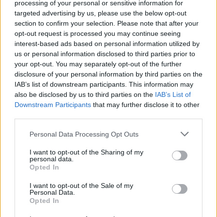
processing of your personal or sensitive information for
targeted advertising by us, please use the below opt-out
section to confirm your selection. Please note that after your
opt-out request is processed you may continue seeing
interest-based ads based on personal information utilized by
Την ίδια ώρα, το επίσημο πρακτορείο ειδήσεων
us or personal information disclosed to third parties prior to
του Λιβάνου ANI μετέδωσε ότι ισραηλινές
your opt-out. You may separately opt-out of the further
αεροπορικές επιδρομές πραγματοποιήθηκαν
disclosure of your personal information by third parties on the
τόσο στον νότιο όσο και στον ανατολικό Λίβανο.
IAB’s list of downstream participants. This information may
also be disclosed by us to third parties on the
IAB’s List of
Παρά την εκεχειρία που τέθηκε σε εφαρμογή στις
Downstream Participants
that may further disclose it to other
17 Απριλίου ανάμεσα στο Ισραήλ και τη
third parties.
Χεζμπολάχ, οι συγκρούσεις χαμηλής έντασης και
Please note that this website/app uses one or more Google
τα αμοιβαία πλήγματα συνεχίζονται.
Personal Data Processing Opt Outs
services and may gather and store information including but
not limited to your visit or usage behaviour. You may click to
I want to opt-out of the Sharing of my
Σύμφωνα με καταμέτρηση του Γαλλικού
personal data.
grant or deny consent to Google and its third-party tags to
Opted In
Πρακτορείου Ειδήσεων, που βασίζεται σε
use your data for below specified purposes in below Google
στοιχεία του υπουργείου Υγείας του Λιβάνου,
consent section.
I want to opt-out of the Sale of my
περισσότεροι από 400 άνθρωποι έχουν σκοτωθεί
Personal Data.
στον Λίβανο από ισραηλινά πλήγματα μετά την
Opted In
έναρξη της εκεχειρίας.