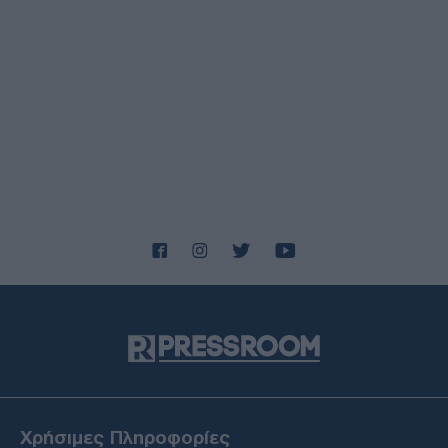
της σύγκρουσης
ΕΛΛΑΔΑ
09/08/26 - 20:52
Ο καιρός τη Δευτέρα (10/08): Ηλιοφάνεια, μελτέμια έως 8
μποφόρ στο Αιγαίο και θερμοκρασίες έως 39 βαθμούς
ΕΛΛΑΔΑ
09/08/26 - 19:37
Μάχη με τις φλόγες και τους ανέμους στο Μουζάκι
Ηλείας: Ανεξέλεγκτη η δασική πυρκαγιά
ΕΛΛΑΔΑ
09/08/26 - 20:40
Έρευνα της Πυροσβεστικής για επικίνδυνο παιχνίδι
ανηλίκων με τη φωτιά στα Βριλήσσια
ΔΙΕΘΝΗ
09/08/26 - 20:35
ΗΠΑ: Στροφή Τραμπ σε οικονομικό στραγγαλισμό του
Ιράν αντί στρατιωτικής κλιμάκωσης
ΕΛΛΑΔΑ
09/08/26 - 20:31
Χρήσιμες Πληροφορίες
Έφυγε από τη ζωή σε ηλικία 74 ετών ο Νίκος