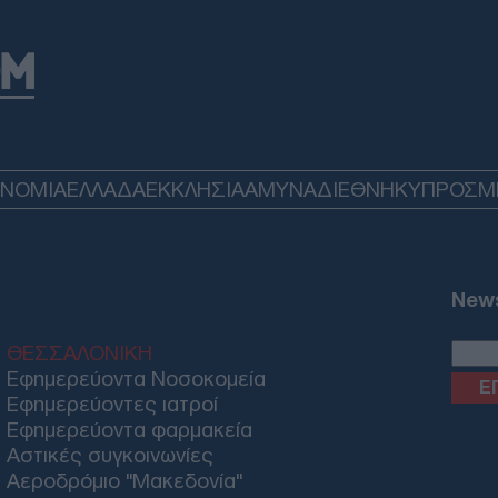
Πεί
επι
αντί
Δ
Ζελ
για
ρωσ
ΟΝΟΜΙΑ
ΕΛΛΑΔΑ
ΕΚΚΛΗΣΙΑ
ΑΜΥΝΑ
ΔΙΕΘΝΗ
ΚΥΠΡΟΣ
M
Ε
Στη
κατ
News
Mar
Δ
ΘΕΣΣΑΛΟΝΙΚΗ
Εφημερεύοντα Νοσοκομεία
Οι 
Εφημερεύοντες ιατροί
πρέ
Εφημερεύοντα φαρμακεία
έντ
Αστικές συγκοινωνίες
Δ
Αεροδρόμιο "Μακεδονία"