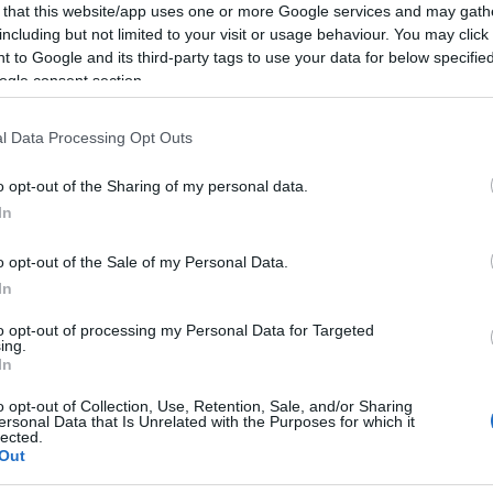
Από
 that this website/app uses one or more Google services and may gath
νέχεια προηγούμενης δήλωσης του Ρούμπιο
δια
including but not limited to your visit or usage behaviour. You may click 
άνει ότι οι δύο πλευρές θα μπορούσαν να
στι
 to Google and its third-party tags to use your data for below specifi
δια
ία άμεσα, εάν δεν υπήρχε το εμπόδιο της
ogle consent section.
Ε
l Data Processing Opt Outs
Mar
46χ
o opt-out of the Sharing of my personal data.
Εισ
Α
In
o opt-out of the Sale of my Personal Data.
DHC
In
κατ
σύγ
to opt-out of processing my Personal Data for Targeted
αερ
ing.
Α
In
o opt-out of Collection, Use, Retention, Sale, and/or Sharing
ersonal Data that Is Unrelated with the Purposes for which it
ΓΕΕ
lected.
προ
Out
F-16
Ε