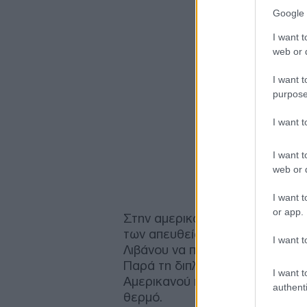
Google 
I want t
web or d
I want t
purpose
I want 
I want t
web or d
I want t
or app.
Στην αμερικανική πρωτεύουσα β
των απευθείας διαπραγματεύσε
I want t
Λιβάνου να πραγματοποιούν πολ
Παρά τη διπλωματική αυτή κινητ
I want t
Αμερικανού προέδρου Ντόναλντ
authenti
θερμό.