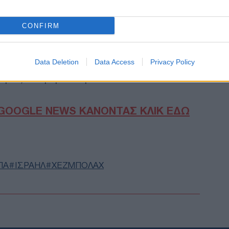
Γκε
κατ
ς συνεχίζουν τις αεροπορικές επιδρομές και
Δ
CONFIRM
ς, πλήττοντας σήμερα τα περίχωρα της
 με αποτέλεσμα να χάσουν τη ζωή τους
νάμεσαι στους οποίους ένας στρατιώτης και
Συρ
Data Deletion
Data Access
Privacy Policy
έκρ
ά της, η Χεζμπολάχ απαντά στα πλήγματα
Δαμ
μεις στο βόρειο Ισραήλ.
Δ
GOOGLE NEWS ΚΑΝΟΝΤΑΣ ΚΛΙΚ ΕΔΩ
Was
Τζέ
προ
Δ
ΠΑ
ΙΣΡΑΗΛ
ΧΕΖΜΠΟΛΑΧ
Σλο
42,
Δ
Τεχ