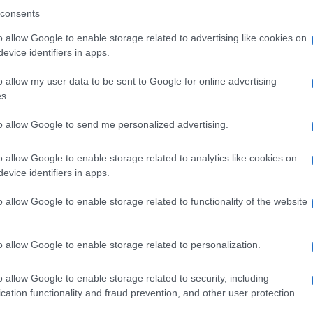
consents
o allow Google to enable storage related to advertising like cookies on
Κλή
Αυτο
evice identifiers in apps.
κερ
Δ
o allow my user data to be sent to Google for online advertising
s.
Fars
to allow Google to send me personalized advertising.
την
αμε
o allow Google to enable storage related to analytics like cookies on
από
Ε
evice identifiers in apps.
o allow Google to enable storage related to functionality of the website
Πυρ
ρίσκεται ήδη σε εξέλιξη ο τέταρτος γύρος
αυτ
ων, με τους πρεσβευτές του Ισραήλ και του
Ακα
o allow Google to enable storage related to personalization.
ύωρες συναντήσεις στο Στέιτ Ντιπάρτμεντ.
Δ
ικότητα και τις σχετικές δεσμεύσεις του
o allow Google to enable storage related to security, including
 Τραμπ, το πολεμικό σκηνικό παραμένει
cation functionality and fraud prevention, and other user protection.
Γερ
από