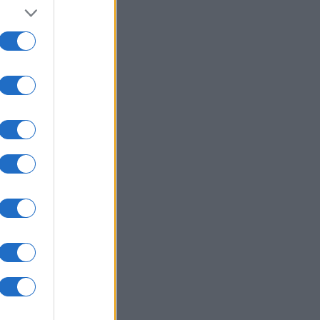
06/08/26 - 22:13
ρωση Τζόκερ 3102 (6/8/2026):
ί είναι οι τυχεροί αριθμοί που
δίζουν
ΙΕΘΝΗ
06/08/26 - 22:03
: Το Ιρανικό κοινοβούλιο εξετάζει
 απαγόρευση διέλευσης
ρικανικών και ισραηλινών πλοίων
 το Ορμούζ
ΛΛΑΔΑ
06/08/26 - 21:31
καγιές: Ολοκληρώθηκαν 325
οψίες σε πληγείσες περιοχές -
τάλληλα κρίθηκαν 118 κτήρια
ΙΕΘΝΗ
06/08/26 - 21:07
μανία: Τουλάχιστον 25 τραυματίες
 σύγκρουση τραμπ στο