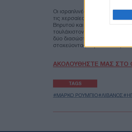
Οι ισραηλινές ένοπλες δυνάμει
τις χερσαίες επιχειρήσεις του
Βηρυτού και τον νότιο Λίβανο,
τουλάχιστον εννέα άνθρωποι, α
δύο διασώστες. Από την πλευρ
στοχεύοντας στρατιωτικές δυνά
ΑΚΟΛΟΥΘΗΣΤΕ ΜΑΣ ΣΤΟ 
TAGS
ΜΑΡΚΟ ΡΟΥΜΠΙΟ
ΛΙΒΑΝΟΣ
Η