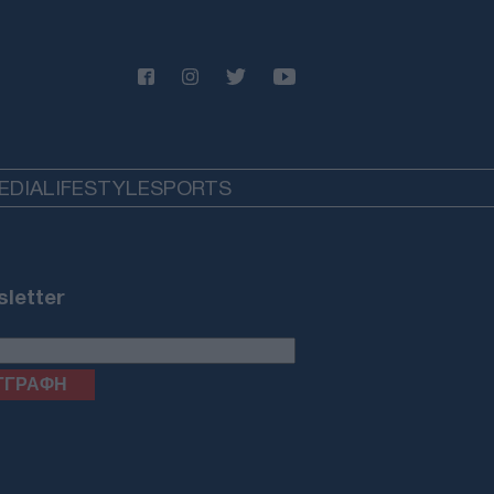
στε τον Τραμπ να σταματήσει τις
θέσεις, ειδάλλως θα υπάρξουν
ποινα
ΙΕΘΝΗ
06/08/26 - 19:52
ένσκι: Στην Σερβία το Σάββατο,
 πρώτη φορά μετά την έναρξη του
ο-ουκρανικού πολέμου
EDIA
LIFESTYLE
SPORTS
ΛΛΑΔΑ
06/08/26 - 19:37
ν Ελλάδα απόψε η 46χρονη που
ηγορείται για την υπόθεση της
letter
fin — Θα μεταφερθεί στη ΓΑΔΑ
ΙΕΘΝΗ
06/08/26 - 19:22
ΗΠΑ ανακάλεσαν τη βίζα της
σβειρας της Βραζιλίας – Νέα
αση Τραμπ και Λούλα
ΙΕΘΝΗ
06/08/26 - 18:57