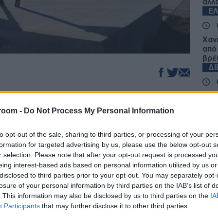
αλλ
Ε
Χαν
από
βρέ
Δ
ξουν οι εν εξελίξει ισραηλολιβανικές
Οι 
κτον στη σύνταξη ενός κοινού
και
room -
Do Not Process My Personal Information
νεο
περιλαμβάνει ένα «σχέδιο δράσης» για την
απο
ρασε σήμερα ο Αμερικανός υπουργός
Δ
to opt-out of the sale, sharing to third parties, or processing of your per
formation for targeted advertising by us, please use the below opt-out s
r selection. Please note that after your opt-out request is processed y
Γερ
ερικών Υποθέσεων της Βουλής των
eing interest-based ads based on personal information utilized by us or
το 
disclosed to third parties prior to your opt-out. You may separately opt-
ς αμερικανικής διπλωματίας υπογράμμισε ότι
τον
losure of your personal information by third parties on the IAB’s list of
ρείας σταθερότητας για τη χώρα, η οποία θα
ΤΟ
. This information may also be disclosed by us to third parties on the
IA
λάχ και την επιζήμια επιρροή της.
Participants
that may further disclose it to other third parties.