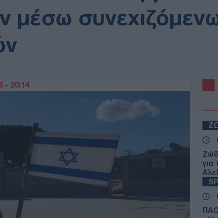
ν μέσω συνεχιζόμεν
ών
 - 20:14
Ζ
Ζώδ
για
Αλε
S
ΠΑΟ