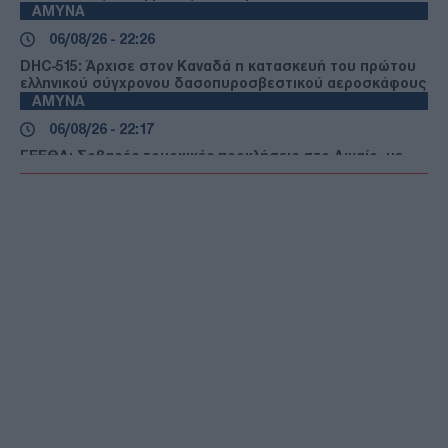
ΑΜΥΝΑ
06/08/26 - 22:26
DHC-515: Άρχισε στον Καναδά η κατασκευή του πρώτου
ελληνικού σύγχρονου δασοπυροσβεστικού αεροσκάφους
ΑΜΥΝΑ
06/08/26 - 22:17
ΓΕΕΘΑ: Σοβαρές τουρκικές προκλήσεις στο Αιγαίο, με
οπλισμένα F-16, εμπλοκή, UAV και ATR-72!
ΕΛΛΑΔΑ
06/08/26 - 22:13
Κλήρωση Τζόκερ 3102 (6/8/2026): Αυτοί είναι οι τυχεροί
αριθμοί που κερδίζουν
ΔΙΕΘΝΗ
06/08/26 - 22:03
Fars: Το Ιρανικό κοινοβούλιο εξετάζει την απαγόρευση
διέλευσης αμερικανικών και ισραηλινών πλοίων από το
Ορμούζ
ΕΛΛΑΔΑ
06/08/26 - 21:31
Πυρκαγιές: Ολοκληρώθηκαν 325 αυτοψίες σε πληγείσες