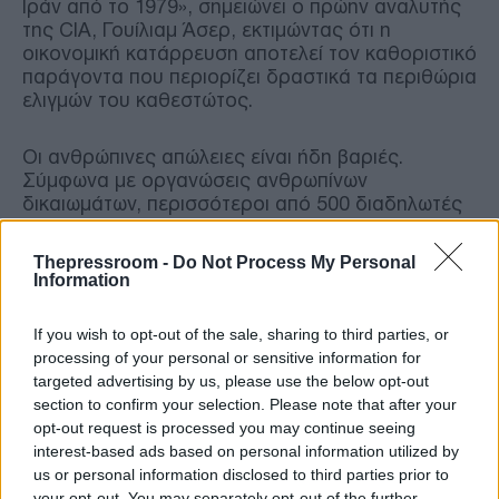
Ιράν από το 1979», σημειώνει ο πρώην αναλυτής
της CIA, Γουίλιαμ Άσερ, εκτιμώντας ότι η
οικονομική κατάρρευση αποτελεί τον καθοριστικό
παράγοντα που περιορίζει δραστικά τα περιθώρια
ελιγμών του καθεστώτος.
Οι ανθρώπινες απώλειες είναι ήδη βαριές.
Σύμφωνα με οργανώσεις ανθρωπίνων
δικαιωμάτων, περισσότεροι από 500 διαδηλωτές
έχουν χάσει τη ζωή τους και πάνω από 10.000
έχουν συλληφθεί, ενώ οι αρχές επιχειρούν να
Thepressroom -
Do Not Process My Personal
ελέγξουν την κατάσταση μπλοκάροντας το
Information
διαδίκτυο και τις τηλεπικοινωνίες. Παράλληλα,
διεθνείς αεροπορικές εταιρείες έχουν αναστείλει
If you wish to opt-out of the sale, sharing to third parties, or
πτήσεις προς τη χώρα.
processing of your personal or sensitive information for
targeted advertising by us, please use the below opt-out
Οι εξελίξεις παρακολουθούνται στενά και από τις
section to confirm your selection. Please note that after your
αγορές, με το πετρέλαιο να βρίσκεται στο
opt-out request is processed you may continue seeing
επίκεντρο της ανησυχίας. Αν και μέχρι στιγμής
interest-based ads based on personal information utilized by
δεν υπάρχουν ενδείξεις μείωσης των ιρανικών
us or personal information disclosed to third parties prior to
εξαγωγών, ενδεχόμενη αποσταθεροποίηση στην
your opt-out. You may separately opt-out of the further