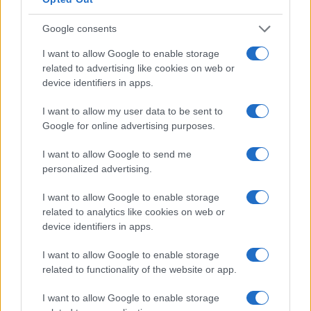
Google consents
I want to allow Google to enable storage
related to advertising like cookies on web or
device identifiers in apps.
I want to allow my user data to be sent to
Google for online advertising purposes.
I want to allow Google to send me
personalized advertising.
Στο εσωτερικό, ο εξόριστος Ρεζά Παχλαβί, γιος
του τελευταίου σάχη, κάλεσε τους εργαζόμενους
I want to allow Google to enable storage
στον πετρελαϊκό τομέα σε απεργία, μια κίνηση με
related to analytics like cookies on web or
ισχυρό ιστορικό συμβολισμό, καθώς αντίστοιχες
device identifiers in apps.
κινητοποιήσεις είχαν συμβάλει στην πτώση της
μοναρχίας το 1978.
I want to allow Google to enable storage
related to functionality of the website or app.
Οι αναλυτές περιγράφουν τέσσερα πιθανά
I want to allow Google to enable storage
σενάρια: μια παρατεταμένη κρίση χωρίς σαφή