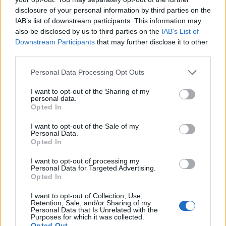
πετρελαιοπαραγωγό επαρχία Χουζιστάν θα
disclosure of your personal information by third parties on the
μπορούσε να έχει άμεσες συνέπειες παγκοσμίως.
IAB’s list of downstream participants. This information may
also be disclosed by us to third parties on the
IAB’s List of
Downstream Participants
that may further disclose it to other
third parties.
Please note that this website/app uses one or more Google
Personal Data Processing Opt Outs
services and may gather and store information including but
not limited to your visit or usage behaviour. You may click to
I want to opt-out of the Sharing of my
personal data.
grant or deny consent to Google and its third-party tags to
Opted In
use your data for below specified purposes in below Google
consent section.
I want to opt-out of the Sale of my
Personal Data.
Opted In
I want to opt-out of processing my
Personal Data for Targeted Advertising.
Opted In
I want to opt-out of Collection, Use,
Retention, Sale, and/or Sharing of my
Personal Data that Is Unrelated with the
Purposes for which it was collected.
Opted Out