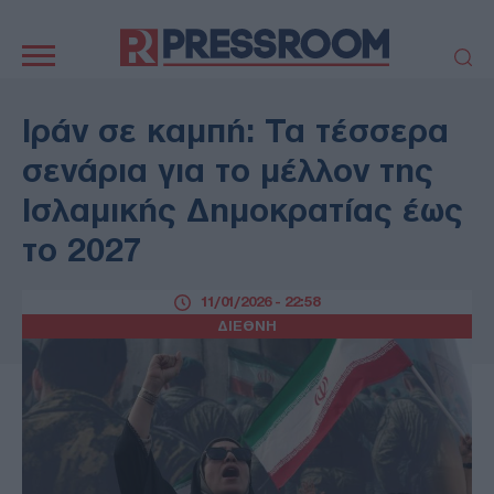
Κεντρική
πλοήγηση
ΠΟΛΙΤΙΚΗ
ΤΟΥΡΚΙΑ
Ιράν σε καμπή: Τα τέσσερα
ΟΙΚΟΝΟΜΙΑ
ΕΛΛΑΔΑ
σενάρια για το μέλλον της
ΕΚΚΛΗΣΙΑ
ΑΜΥΝΑ
Ισλαμικής Δημοκρατίας έως
ΔΙΕΘΝΗ
ΚΥΠΡΟΣ
το 2027
MEDIA
LIFESTYLE
SPORTS
ΑΥΤΟΔΙΟΙΚΗΣΗ
11/01/2026 - 22:58
AUTO - MOTO
ΓΑΣΤΡΟΝΟΜΙΑ
ΔΙΕΘΝΗ
ΥΓΕΙΑ
ΤΕΧΝΟΛΟΓΙΑ
ΠΑΡΑΞΕΝΑ
ΖΩΔΙΑ
ΑΡΘΡΟΓΡΑΦΙΑ