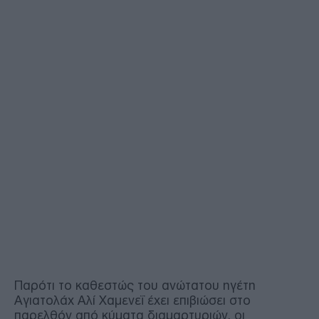
Παρότι το καθεστώς του ανώτατου ηγέτη
Αγιατολάχ Αλί Χαμενεΐ έχει επιβιώσει στο
παρελθόν από κύματα διαμαρτυριών, οι