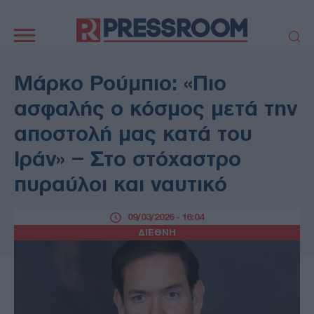
Κεντρική
πλοήγηση
ΠΟΛΙΤΙΚΗ
ΤΟΥΡΚΙΑ
Μάρκο Ρούμπιο: «Πιο
ΟΙΚΟΝΟΜΙΑ
ΕΛΛΑΔΑ
ασφαλής ο κόσμος μετά την
ΕΚΚΛΗΣΙΑ
ΑΜΥΝΑ
αποστολή μας κατά του
ΔΙΕΘΝΗ
ΚΥΠΡΟΣ
Ιράν» – Στο στόχαστρο
MEDIA
LIFESTYLE
πυραύλοι και ναυτικό
SPORTS
ΑΥΤΟΔΙΟΙΚΗΣΗ
AUTO - MOTO
ΓΑΣΤΡΟΝΟΜΙΑ
09/03/2026 - 16:04
ΥΓΕΙΑ
ΤΕΧΝΟΛΟΓΙΑ
ΔΙΕΘΝΗ
ΠΑΡΑΞΕΝΑ
ΖΩΔΙΑ
ΑΡΘΡΟΓΡΑΦΙΑ