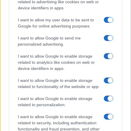
related to advertising like cookies on web or
Ροή Ειδήσεων
device identifiers in apps.
I want to allow my user data to be sent to
Google for online advertising purposes.
ΔΙΕΘΝΗ
09/08/26 - 15:33
I want to allow Google to send me
Αλβανία: Μεγάλη φωτιά κοντά στα Τίρανα – Εκκενώθηκαν
personalized advertising.
χωριά
ΕΛΛΑΔΑ
I want to allow Google to enable storage
09/08/26 - 15:14
related to analytics like cookies on web or
device identifiers in apps.
Ελικόπτερο «πάρκαρε» στο Σαρακήνικο για να κάνουν
μπάνιο οι επιβάτες
ΔΙΕΘΝΗ
I want to allow Google to enable storage
related to functionality of the website or app.
09/08/26 - 14:45
Ιράν: Προσεχώς βίντεο του Μοτζτάμπα Χαμενεΐ από
I want to allow Google to enable storage
«δημόσιες εμφανίσεις του και συναντήσεις του με
related to personalization.
διοικητές»
ΔΙΕΘΝΗ
I want to allow Google to enable storage
09/08/26 - 14:26
related to security, including authentication
Νετανιάχου σε αντίθετη ρότα από Τραμπ για Γάζα και Ιράν
functionality and fraud prevention, and other