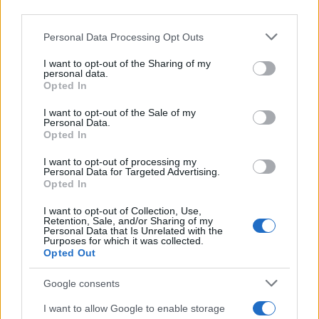
third parties.
Please note that this website/app uses one or more Google
Personal Data Processing Opt Outs
services and may gather and store information including but
not limited to your visit or usage behaviour. You may click to
I want to opt-out of the Sharing of my
personal data.
grant or deny consent to Google and its third-party tags to
Opted In
use your data for below specified purposes in below Google
consent section.
I want to opt-out of the Sale of my
Personal Data.
Opted In
ΑΚΟΛΟΥΘΗΣΤΕ ΜΑΣ ΣΤΟ GOOGLE
I want to opt-out of processing my
NEWS ΚΑΝΟΝΤΑΣ ΚΛΙΚ ΕΔΩ
Personal Data for Targeted Advertising.
Opted In
I want to opt-out of Collection, Use,
Retention, Sale, and/or Sharing of my
TAGS
Personal Data that Is Unrelated with the
Purposes for which it was collected.
ΜΑΡΚ ΡΟΥΜΠΙΟ
ΗΠΑ
Opted Out
ΑΜΕΡΙΚΑΝΙΚΗ ΕΠΙΘΕΣΗ ΣΤΟ ΙΡΑΝ
ΔΙΕΘΝΗ ΝΕΑ
ΠΟΛΕΜΙΚΑ ΝΕΑ
Google consents
I want to allow Google to enable storage