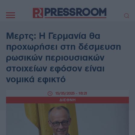
Κεντρική
πλοήγηση
ΠΟΛΙΤΙΚΗ
ΤΟΥΡΚΙΑ
Μερτς: Η Γερμανία θα
ΟΙΚΟΝΟΜΙΑ
ΕΛΛΑΔΑ
προχωρήσει στη δέσμευση
ΕΚΚΛΗΣΙΑ
ΑΜΥΝΑ
ρωσικών περιουσιακών
ΔΙΕΘΝΗ
ΚΥΠΡΟΣ
στοιχείων εφόσον είναι
MEDIA
LIFESTYLE
νομικά εφικτό
SPORTS
ΑΥΤΟΔΙΟΙΚΗΣΗ
AUTO - MOTO
ΓΑΣΤΡΟΝΟΜΙΑ
15/05/2025 - 18:21
ΥΓΕΙΑ
ΤΕΧΝΟΛΟΓΙΑ
ΔΙΕΘΝΗ
ΠΑΡΑΞΕΝΑ
ΖΩΔΙΑ
ΑΡΘΡΟΓΡΑΦΙΑ