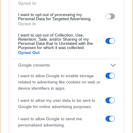
Opted In
ΡΩΣΙΚΑ ΠΕΡΙΟΥΣΙΑΚΑ ΣΤΟΙΧΕΙΑ
ΡΩΣΙΑ
I want to opt-out of processing my
Personal Data for Targeted Advertising.
Opted In
Ροή Ειδήσεων
I want to opt-out of Collection, Use,
Retention, Sale, and/or Sharing of my
Personal Data that Is Unrelated with the
Purposes for which it was collected.
ΑΜΥΝΑ
Opted Out
09/08/26 - 10:47
Google consents
Ελληνικά ελικόπτερα Apache στη Σαουδική Αραβία;
ΔΙΕΘΝΗ
I want to allow Google to enable storage
09/08/26 - 10:32
related to advertising like cookies on web or
device identifiers in apps.
Υεμένη: Οι Χούθι ανακοίνωσαν ότι έπληξαν διυλιστήριο
της Aramco στην ακτή της Ερυθράς Θάλασσα
ΕΛΛΑΔΑ
I want to allow my user data to be sent to
Google for online advertising purposes.
09/08/26 - 09:59
Άλλος για Κυκλάδες κίνησε, άλλος για Κρήτη και
I want to allow Google to send me
Αργοσαρωνικό - Εγκαταλείπουν την Αθήνα οι ταξιδιώτες
personalized advertising.
ΕΚΚΛΗΣΙΑ