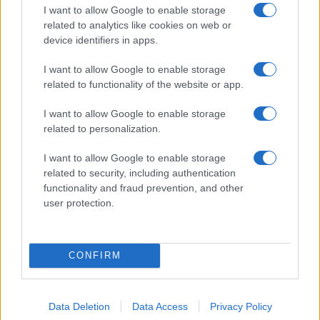
09/08/26 - 09:37
I want to allow Google to enable storage
Άγιο Όρος: Θρησκευτικός τουρισμός σε άνοδο, έσοδα
related to analytics like cookies on web or
σε πτώση
device identifiers in apps.
ΕΛΛΑΔΑ
09/08/26 - 09:21
I want to allow Google to enable storage
related to functionality of the website or app.
Απλοποιείται η διαδικασία έκδοσης πινακίδων - Δε θα
χρειάζονται παρά μόνο λίγα κλικ
ΔΙΕΘΝΗ
I want to allow Google to enable storage
related to personalization.
09/08/26 - 09:00
Πεζεσκιάν: «Τώρα είναι η καλύτερη στιγμή» για συμφωνία
I want to allow Google to enable storage
– «Να βγούμε από το ούτε πόλεμος ούτε ειρήνη»
related to security, including authentication
ΔΙΕΘΝΗ
functionality and fraud prevention, and other
09/08/26 - 08:37
user protection.
Γερμανία: Μη επανδρωμένα αεροσκάφη εθεάθησαν πάνω
από στρατιωτική βάση
ΕΛΛΑΔΑ
CONFIRM
09/08/26 - 08:23
Τροχαίο στη λεωφόρο Αθηνών-Σουνίου: Μηχανή της ΔΙΑΣ
συγκρούστηκε με ΙΧ που έκανε αναστροφή
ΔΙΕΘΝΗ
Data Deletion
Data Access
Privacy Policy