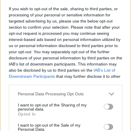
If you wish to opt-out of the sale, sharing to third parties, or
processing of your personal or sensitive information for
targeted advertising by us, please use the below opt-out
section to confirm your selection. Please note that after your
opt-out request is processed you may continue seeing
interest-based ads based on personal information utilized by
us or personal information disclosed to third parties prior to
your opt-out. You may separately opt-out of the further
disclosure of your personal information by third parties on the
IAB’s list of downstream participants. This information may
also be disclosed by us to third parties on the
IAB’s List of
Downstream Participants
that may further disclose it to other
third parties.
ΑΚΟΛΟΥΘΗΣΤΕ ΜΑΣ ΣΤΟ GOOGLE
Please note that this website/app uses one or more Google
Personal Data Processing Opt Outs
NEWS ΚΑΝΟΝΤΑΣ ΚΛΙΚ ΕΔΩ
services and may gather and store information including but
not limited to your visit or usage behaviour. You may click to
I want to opt-out of the Sharing of my
personal data.
grant or deny consent to Google and its third-party tags to
Opted In
use your data for below specified purposes in below Google
TAGS
consent section.
I want to opt-out of the Sale of my
Personal Data.
ΦΡΙΝΤΡΙΧ ΜΕΡΤΣ
ΓΕΡΜΑΝΙΑ