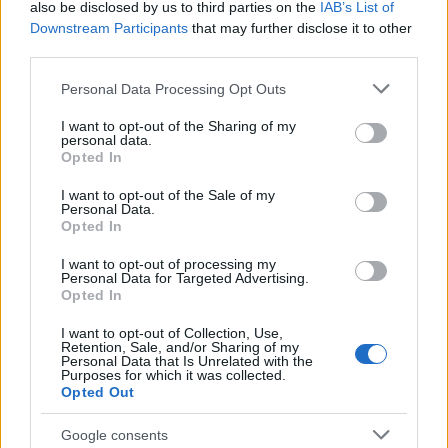
also be disclosed by us to third parties on the
IAB’s List of
Downstream Participants
that may further disclose it to other
third parties.
Please note that this website/app uses one or more Google
Personal Data Processing Opt Outs
services and may gather and store information including but
not limited to your visit or usage behaviour. You may click to
I want to opt-out of the Sharing of my
personal data.
grant or deny consent to Google and its third-party tags to
Το περιστατικό αναμένεται να εντείνει περαιτέρω
Opted In
use your data for below specified purposes in below Google
την ένταση στις ήδη εύθραυστες σχέσεις μεταξύ
consent section.
I want to opt-out of the Sale of my
Καμπούλ και Ισλαμαμπάντ, καθώς οι δύο πλευρές
Personal Data.
αλληλοκατηγορούνται συχνά για παραβιάσεις
Opted In
ασφαλείας και διασυνοριακές επιθέσεις.
I want to opt-out of processing my
Personal Data for Targeted Advertising.
Opted In
ΑΚΟΛΟΥΘΗΣΤΕ ΜΑΣ ΣΤΟ GOOGLE
NEWS ΚΑΝΟΝΤΑΣ ΚΛΙΚ ΕΔΩ
I want to opt-out of Collection, Use,
Retention, Sale, and/or Sharing of my
Personal Data that Is Unrelated with the
Purposes for which it was collected.
Opted Out
TAGS
Google consents
ΒΟΜΒΑΡΔΙΣΜΟΙ ΤΟΥ ΠΑΚΙΣΤΑΝ ΣΤΟ ΑΦΓΑΝΙΣΤΑΝ