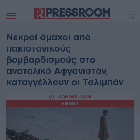
Κεντρική
πλοήγηση
ΠΟΛΙΤΙΚΗ
ΤΟΥΡΚΙΑ
Νεκροί άμαχοι από
ΟΙΚΟΝΟΜΙΑ
ΕΛΛΑΔΑ
πακιστανικούς
ΕΚΚΛΗΣΙΑ
ΑΜΥΝΑ
βομβαρδισμούς στο
ΔΙΕΘΝΗ
ΚΥΠΡΟΣ
ανατολικό Αφγανιστάν,
MEDIA
LIFESTYLE
καταγγέλλουν οι Ταλιμπάν
SPORTS
ΑΥΤΟΔΙΟΙΚΗΣΗ
AUTO - MOTO
ΓΑΣΤΡΟΝΟΜΙΑ
10/06/2026 - 08:24
ΥΓΕΙΑ
ΤΕΧΝΟΛΟΓΙΑ
ΔΙΕΘΝΗ
ΠΑΡΑΞΕΝΑ
ΖΩΔΙΑ
ΑΡΘΡΟΓΡΑΦΙΑ