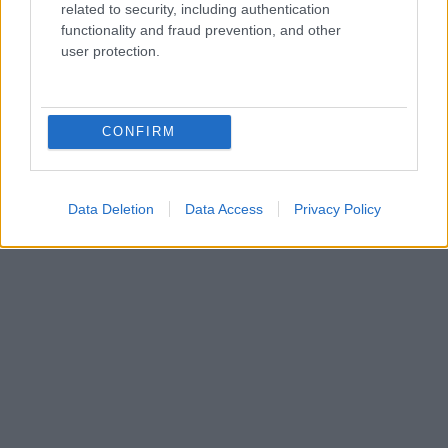
related to security, including authentication
08/08/26 - 23:21
functionality and fraud prevention, and other
«Μυστήριο» με το εμπλουτισμένο ουράνιο του Ιράν:
user protection.
Ανάσχεση του πυρηνικού προγράμματος βλέπουν οι
ειδικοί, αλλά όχι καταστροφή
ΔΙΕΘΝΗ
08/08/26 - 23:13
CONFIRM
Η αμερικανική Γερουσία ενέκρινε κυρώσεις-μαμούθ κατά
της Ρωσίας: Δασμοί έως 100% στις χώρες που
αγοράζουν ρωσικό πετρέλαιο και φυσικό αέριο
ΔΙΕΘΝΗ
Data Deletion
Data Access
Privacy Policy
08/08/26 - 23:10
Επίσκεψη-αστραπή του διοικητή της CENTCOM στο
Ισραήλ: Συναντήθηκε με την ηγεσία των IDF
ΠΟΛΙΤΙΣΜΟΣ
08/08/26 - 23:02
Νέα ευρήματα αλλάζουν τα δεδομένα για τη Μινωική
Έκρηξη στη Σαντορίνη: Έναν αιώνα αργότερα η
καταστροφή;
ΟΙΚΟΛΟΓΙΑ
08/08/26 - 23:00