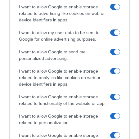
ΒΟΜΒΑΡΔΙΣΜΟΙ
ΑΦΓΑΝΙΣΤΑΝ
ΠΑΚΙΣΤΑΝ
ΤΑΛΙΜΠΑΝ
I want to allow Google to enable storage
related to advertising like cookies on web or
device identifiers in apps.
Ροή Ειδήσεων
I want to allow my user data to be sent to
Google for online advertising purposes.
ΔΙΕΘΝΗ
I want to allow Google to send me
personalized advertising.
09/08/26 - 09:00
Πεζεσκιάν: «Τώρα είναι η καλύτερη στιγμή» για συμφωνία
I want to allow Google to enable storage
– «Να βγούμε από το ούτε πόλεμος ούτε ειρήνη»
related to analytics like cookies on web or
ΔΙΕΘΝΗ
device identifiers in apps.
09/08/26 - 08:37
Γερμανία: Μη επανδρωμένα αεροσκάφη εθεάθησαν πάνω
I want to allow Google to enable storage
από στρατιωτική βάση
related to functionality of the website or app.
ΕΛΛΑΔΑ
09/08/26 - 08:23
I want to allow Google to enable storage
related to personalization.
Τροχαίο στη λεωφόρο Αθηνών-Σουνίου: Μηχανή της ΔΙΑΣ
συγκρούστηκε με ΙΧ που έκανε αναστροφή
ΔΙΕΘΝΗ
I want to allow Google to enable storage