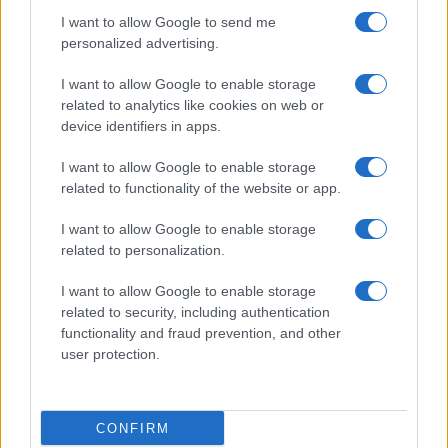
DHC-515: Άρχισε στον Καναδά η κατασκευή του πρώτου
I want to allow Google to send me
ελληνικού σύγχρονου δασοπυροσβεστικού αεροσκάφους
ΑΜΥΝΑ
personalized advertising.
06/08/26 - 22:17
I want to allow Google to enable storage
ΓΕΕΘΑ: Σοβαρές τουρκικές προκλήσεις στο Αιγαίο, με
related to analytics like cookies on web or
οπλισμένα F-16, εμπλοκή, UAV και ATR-72!
device identifiers in apps.
ΕΛΛΑΔΑ
06/08/26 - 22:13
I want to allow Google to enable storage
Κλήρωση Τζόκερ 3102 (6/8/2026): Αυτοί είναι οι τυχεροί
related to functionality of the website or app.
αριθμοί που κερδίζουν
ΔΙΕΘΝΗ
I want to allow Google to enable storage
related to personalization.
06/08/26 - 22:03
Fars: Το Ιρανικό κοινοβούλιο εξετάζει την απαγόρευση
I want to allow Google to enable storage
διέλευσης αμερικανικών και ισραηλινών πλοίων από το
Ορμούζ
related to security, including authentication
ΕΛΛΑΔΑ
functionality and fraud prevention, and other
user protection.
06/08/26 - 21:31
Πυρκαγιές: Ολοκληρώθηκαν 325 αυτοψίες σε πληγείσες
περιοχές - Ακατάλληλα κρίθηκαν 118 κτήρια
ΔΙΕΘΝΗ
CONFIRM
06/08/26 - 21:07