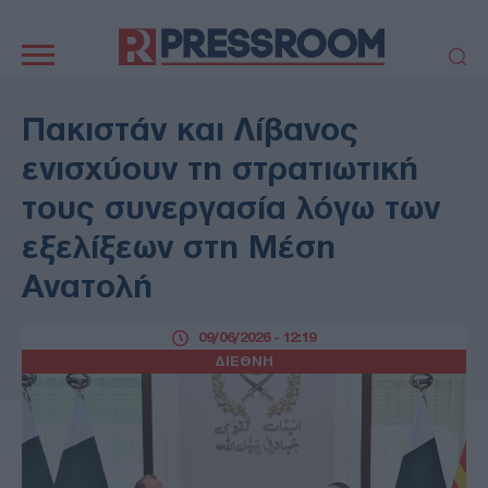
Κεντρική
πλοήγηση
ΠΟΛΙΤΙΚΗ
ΤΟΥΡΚΙΑ
Πακιστάν και Λίβανος
ΟΙΚΟΝΟΜΙΑ
ΕΛΛΑΔΑ
ενισχύουν τη στρατιωτική
ΕΚΚΛΗΣΙΑ
ΑΜΥΝΑ
τους συνεργασία λόγω των
ΔΙΕΘΝΗ
ΚΥΠΡΟΣ
εξελίξεων στη Μέση
MEDIA
LIFESTYLE
Ανατολή
SPORTS
ΑΥΤΟΔΙΟΙΚΗΣΗ
AUTO - MOTO
ΓΑΣΤΡΟΝΟΜΙΑ
09/06/2026 - 12:19
ΥΓΕΙΑ
ΤΕΧΝΟΛΟΓΙΑ
ΔΙΕΘΝΗ
ΠΑΡΑΞΕΝΑ
ΖΩΔΙΑ
ΑΡΘΡΟΓΡΑΦΙΑ