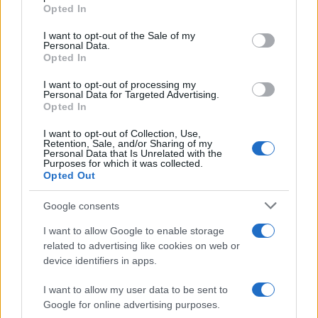
grant or deny consent to Google and its third-party tags to
Opted In
ΑΚΟΛΟΥΘΗΣΤΕ ΜΑΣ ΣΤΟ GOOGLE
use your data for below specified purposes in below Google
NEWS ΚΑΝΟΝΤΑΣ ΚΛΙΚ ΕΔΩ
consent section.
I want to opt-out of the Sale of my
Personal Data.
Opted In
TAGS
I want to opt-out of processing my
Personal Data for Targeted Advertising.
Opted In
ΠΑΚΙΣΤΑΝ
ΛΙΒΑΝΟΣ
ΙΡΑΝ
I want to opt-out of Collection, Use,
Retention, Sale, and/or Sharing of my
Personal Data that Is Unrelated with the
Purposes for which it was collected.
Ροή Ειδήσεων
Opted Out
Google consents
ΕΛΛΑΔΑ
I want to allow Google to enable storage
06/08/26 - 22:34
related to advertising like cookies on web or
Marfin: Έφθασε στην Ελλάδα η 46χρονη κατηγορούμενη -
device identifiers in apps.
Ενώπιον της Εισαγγελίας την Παρασκευή
ΑΜΥΝΑ
I want to allow my user data to be sent to
06/08/26 - 22:26
Google for online advertising purposes.