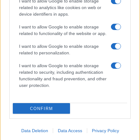
I want to allow Google to enable storage
related to analytics like cookies on web or
device identifiers in apps.
I want to allow Google to enable storage
Σχολιάζοντας την κατάσταση, η πρώην
related to functionality of the website or app.
πρέσβειρα των ΗΠΑ στα Εμιράτα, Μπάρμπαρα
Λιφ, δήλωσε στους New York Times ότι η
I want to allow Google to enable storage
παράταση της σύγκρουσης αναγκάζει την ηγεσία
related to personalization.
των ΗΑΕ να βλέπει πλέον τις διεθνείς ισορροπίες
με πολύ σκληρούς όρους, διαχωρίζοντας
I want to allow Google to enable storage
απόλυτα τους φίλους από τους εχθρούς.
related to security, including authentication
functionality and fraud prevention, and other
user protection.
ΑΚΟΛΟΥΘΗΣΤΕ ΜΑΣ ΣΤΟ GOOGLE
NEWS ΚΑΝΟΝΤΑΣ ΚΛΙΚ ΕΔΩ
CONFIRM
TAGS
Data Deletion
Data Access
Privacy Policy
ΠΟΛΕΜΟΣ ΙΡΑΝ-ΗΠΑ-ΙΣΡΑΗΛ
ΗΑΕ
ΝΤΟΝΑΛΝΤ ΤΡΑΜΠ
OPEC