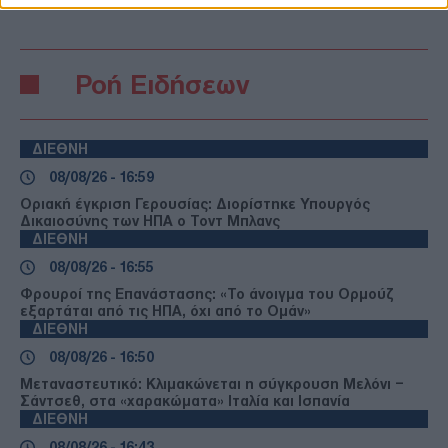
Ροή Ειδήσεων
ΔΙΕΘΝΗ
08/08/26 - 16:59
Οριακή έγκριση Γερουσίας: Διορίστηκε Υπουργός
Δικαιοσύνης των ΗΠΑ ο Τοντ Μπλανς
ΔΙΕΘΝΗ
08/08/26 - 16:55
Φρουροί της Επανάστασης: «Το άνοιγμα του Ορμούζ
εξαρτάται από τις ΗΠΑ, όχι από το Ομάν»
ΔΙΕΘΝΗ
08/08/26 - 16:50
Μεταναστευτικό: Κλιμακώνεται η σύγκρουση Μελόνι –
Σάντσεθ, στα «χαρακώματα» Ιταλία και Ισπανία
ΔΙΕΘΝΗ
08/08/26 - 16:43