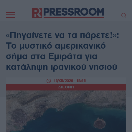
Κεντρική
πλοήγηση
ΠΟΛΙΤΙΚΗ
ΤΟΥΡΚΙΑ
«Πηγαίνετε να τα πάρετε!»:
ΟΙΚΟΝΟΜΙΑ
ΕΛΛΑΔΑ
Το μυστικό αμερικανικό
ΕΚΚΛΗΣΙΑ
ΑΜΥΝΑ
σήμα στα Εμιράτα για
ΔΙΕΘΝΗ
ΚΥΠΡΟΣ
κατάληψη ιρανικού νησιού
MEDIA
LIFESTYLE
SPORTS
ΑΥΤΟΔΙΟΙΚΗΣΗ
16/05/2026 - 18:58
AUTO - MOTO
ΓΑΣΤΡΟΝΟΜΙΑ
ΔΙΕΘΝΗ
ΥΓΕΙΑ
ΤΕΧΝΟΛΟΓΙΑ
ΠΑΡΑΞΕΝΑ
ΖΩΔΙΑ
ΑΡΘΡΟΓΡΑΦΙΑ