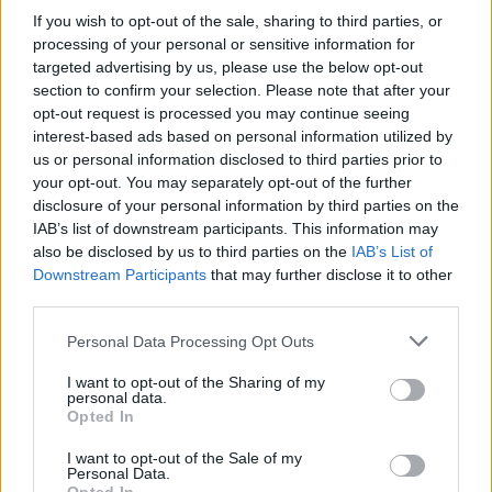
συμμαχίες του.
If you wish to opt-out of the sale, sharing to third parties, or
processing of your personal or sensitive information for
Αυτή η νέα πραγματικότητα ώθησε τα Εμιράτα σε
targeted advertising by us, please use the below opt-out
μια στρατηγική ευθυγράμμιση με την Ουάσιγκτον
section to confirm your selection. Please note that after your
και το Τελ Αβίβ, προκαλώντας ταυτόχρονα
opt-out request is processed you may continue seeing
σοβαρούς τριγμούς στις σχέσεις τους με
interest-based ads based on personal information utilized by
παραδοσιακούς συμμάχους της περιοχής, όπως
us or personal information disclosed to third parties prior to
η Σαουδική Αραβία.
your opt-out. You may separately opt-out of the further
disclosure of your personal information by third parties on the
IAB’s list of downstream participants. This information may
Αντί η κρίση να ενώσει τις δύο ισχυρές χώρες του
also be disclosed by us to third parties on the
IAB’s List of
Κόλπου, φαίνεται πως βάθυνε το χάσμα ανάμεσά
Downstream Participants
that may further disclose it to other
τους, με αποκορύφωμα την απόφαση των ΗΑΕ
third parties.
στις αρχές Μαΐου να αποχωρήσουν από τον
OPEC, τον οργανισμό πετρελαιοπαραγωγών
Please note that this website/app uses one or more Google
Personal Data Processing Opt Outs
χωρών στον οποίο κυριαρχεί το Ριάντ.
services and may gather and store information including but
not limited to your visit or usage behaviour. You may click to
I want to opt-out of the Sharing of my
personal data.
grant or deny consent to Google and its third-party tags to
Opted In
use your data for below specified purposes in below Google
consent section.
I want to opt-out of the Sale of my
Personal Data.