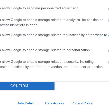
φυσ
Δ
to allow Google to send me personalized advertising.
Επί
o allow Google to enable storage related to analytics like cookies on
CEN
evice identifiers in apps.
με 
Π
o allow Google to enable storage related to functionality of the website
Νέα
o allow Google to enable storage related to personalization.
για
Σαν
κατ
o allow Google to enable storage related to security, including
ΟΙ
cation functionality and fraud prevention, and other user protection.
Επι
GOOGLE NEWS ΚΑΝΟΝΤΑΣ ΚΛΙΚ ΕΔΩ
είν
CONFIRM
η θ
Δ
Data Deletion
Data Access
Privacy Policy
ΚΆΡΟΛ ΝΑΒΡΌΤΣΚΙ
ΗΠΑ
Κίν