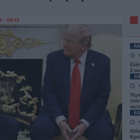
 - 08:43
Α
Ελλ
Σαο
Δ
Υεμ
έπλ
ακτ
Ε
Άλλ
Κρή