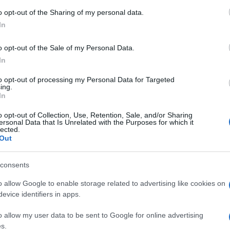
αερ
στην ήδη προγραμματισμένη ανάπτυξη 4.000
o opt-out of the Sharing of my personal data.
στρ
Πολωνία, για την οποία ο αντιπρόεδρος των
Ε
In
 την Τρίτη ότι έχει καθυστερήσει, αλλά δεν
o opt-out of the Sale of my Personal Data.
Τρο
In
Σου
συγ
to opt-out of processing my Personal Data for Targeted
ανα
ing.
Δ
In
o opt-out of Collection, Use, Retention, Sale, and/or Sharing
ersonal Data that Is Unrelated with the Purposes for which it
«Μυ
lected.
ουρ
Out
πυρ
ειδ
Δ
consents
o allow Google to enable storage related to advertising like cookies on
Η α
evice identifiers in apps.
κυρ
Δασ
o allow my user data to be sent to Google for online advertising
αγο
s.