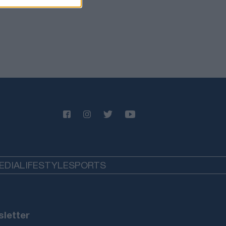
λον, η Ουάσινγκτον χάνει έδαφος
ΥΡΚΙΑ
08/08/26 - 22:34
άλογο αφήγημα Φιντάν: «Βλέπει»
ήνη 50 ετών στην Κύπρο χάρη στον
ατό κατοχής!
ΙΕΘΝΗ
08/08/26 - 22:27
D κατά Μαμντάνι για την επίσκεψη
ανιάχου: «Με τη ρητορική του
ατρέπει τον κίνδυνο από κατηγορία
 5»
ΛΛΑΔΑ
08/08/26 - 22:18
EDIA
LIFESTYLE
SPORTS
λόκο» της ΕΛ.ΑΣ. σε βενζινάδικο
 Παλαιό Φάληρο: Συνελήφθησαν
τμπουλ» και «μπουλντόγκ» της
όφωνης μαφίας
ΥΡΚΙΑ
letter