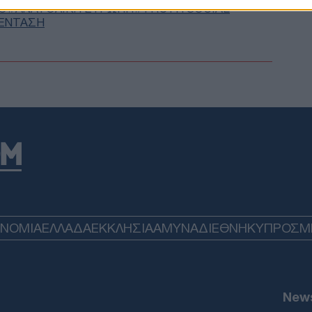
Ο
ΑΝΑΤΟΛΙΚΗ ΕΥΡΩΠΗ
TRUTH SOCIAL
μέλ
 ΈΝΤΑΣΗ
ΤΟ
Παρ
ειρ
στρ
Δ
NYP
Νετ
μετ
1 σε
Ε
ΟΝΟΜΙΑ
ΕΛΛΑΔΑ
ΕΚΚΛΗΣΙΑ
ΑΜΥΝΑ
ΔΙΕΘΝΗ
ΚΥΠΡΟΣ
M
«Μπ
στο
«πί
ρωσ
ΤΟ
News