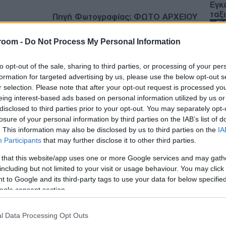
Εγκ
ταξ
Πηγή Φωτογραφίας: ΦΩΤΟ ΑΡΧΕΙΟΥ
ΕΚ
room -
Do Not Process My Personal Information
Άγι
ς, Κάρολ Ναβρότσκι, ευχαρίστησε τον
σε 
to opt-out of the sale, sharing to third parties, or processing of your per
Ε
ναλντ Τραμπ για την ενίσχυση της
formation for targeted advertising by us, please use the below opt-out s
ικής παρουσίας στην Πολωνία, μετά την
r selection. Please note that after your opt-out request is processed y
ιπλέον αμερικανικών δυνάμεων στη χώρα.
eing interest-based ads based on personal information utilized by us or
Απλ
disclosed to third parties prior to your opt-out. You may separately opt-
πιν
losure of your personal information by third parties on the IAB’s list of
μόνο
ε μέσω ανάρτησής του στην πλατφόρμα Truth
. This information may also be disclosed by us to third parties on the
IA
Δ
ρικανών στρατιωτικών στην Πολωνία,
Participants
that may further disclose it to other third parties.
που διατηρεί με τον Πολωνό πρόεδρο.
 that this website/app uses one or more Google services and may gath
Πεζ
including but not limited to your visit or usage behaviour. You may click 
στι
 ανακοινώσω ότι οι ΗΠΑ θα στείλουν επιπλέον
 to Google and its third-party tags to use your data for below specifi
από
νία», ανέφερε χαρακτηριστικά ο Αμερικανός
ogle consent section.
Δ
l Data Processing Opt Outs
Γερ
χει αποσαφηνιστεί εάν ο Τραμπ αναφερόταν σε