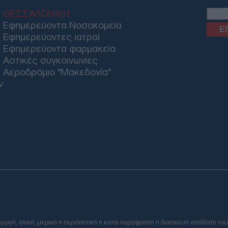
ΘΕΣΣΑΛΟΝΙΚΗ
Φιν
Εφημερεύοντα Νοσοκομεία
το 
Εφημερεύοντες ιατροί
Πακ
Ανο
Εφημερεύοντα φαρμακεία
Αίγ
Αστικές συγκοινωνίες
ΤΟ
Αεροδρόμιο "Μακεδονία"
ν
Παρ
Θάλ
επι
Ρωσ
Ε
Αλε
για
πηγ
Δ
Email
ή, ολική, μερική ή περιληπτική ή κατά παράφραση ή διασκευή απόδοση του
Βαν