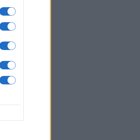
ικό αέριο
ΙΕΘΝΗ
08/08/26 - 23:10
σκεψη-αστραπή του διοικητή της
TCOM στο Ισραήλ: Συναντήθηκε
την ηγεσία των IDF
ΟΛΙΤΙΣΜΟΣ
08/08/26 - 23:02
 ευρήματα αλλάζουν τα δεδομένα
 τη Μινωική Έκρηξη στη
τορίνη: Έναν αιώνα αργότερα η
αστροφή;
ΚΟΛΟΓΙΑ
08/08/26 - 23:00
στημονική πρόβλεψη-σοκ: Πώς θα
αι η καθημερινότητά μας το 2100 αν
ερμοκρασία ανέβει 4 βαθμούς
ΙΕΘΝΗ
08/08/26 - 22:50
α vs ΗΠΑ: Το Πεκίνο τρέχει προς το