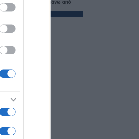
οσκάφη εθεάθησαν πάνω από
ατιωτική βάση
ΛΛΑΔΑ
09/08/26 - 08:23
χαίο στη λεωφόρο Αθηνών-
νίου: Μηχανή της ΔΙΑΣ
κρούστηκε με ΙΧ που έκανε
στροφή
ΙΕΘΝΗ
08/08/26 - 23:21
στήριο» με το εμπλουτισμένο
άνιο του Ιράν: Ανάσχεση του
ηνικού προγράμματος βλέπουν οι
ικοί, αλλά όχι καταστροφή
ΙΕΘΝΗ
08/08/26 - 23:13
μερικανική Γερουσία ενέκρινε
ώσεις-μαμούθ κατά της Ρωσίας:
μοί έως 100% στις χώρες που
ράζουν ρωσικό πετρέλαιο και