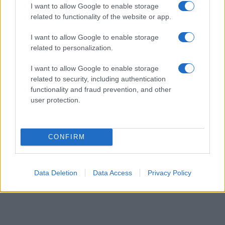
I want to allow Google to enable storage
06/08/26 - 22:17
related to functionality of the website or app.
ΓΕΕΘΑ: Σοβαρές τουρκικές προκλήσεις στο Αιγαίο, με
οπλισμένα F-16, εμπλοκή, UAV και ATR-72!
I want to allow Google to enable storage
ΕΛΛΑΔΑ
related to personalization.
06/08/26 - 22:13
I want to allow Google to enable storage
Κλήρωση Τζόκερ 3102 (6/8/2026): Αυτοί είναι οι τυχεροί
related to security, including authentication
αριθμοί που κερδίζουν
functionality and fraud prevention, and other
ΔΙΕΘΝΗ
user protection.
06/08/26 - 22:03
Fars: Το Ιρανικό κοινοβούλιο εξετάζει την απαγόρευση
διέλευσης αμερικανικών και ισραηλινών πλοίων από το
Ορμούζ
CONFIRM
ΕΛΛΑΔΑ
06/08/26 - 21:31
Πυρκαγιές: Ολοκληρώθηκαν 325 αυτοψίες σε πληγείσες
Data Deletion
Data Access
Privacy Policy
περιοχές - Ακατάλληλα κρίθηκαν 118 κτήρια
ΔΙΕΘΝΗ
06/08/26 - 21:07
Γερμανία: Τουλάχιστον 25 τραυματίες από σύγκρουση