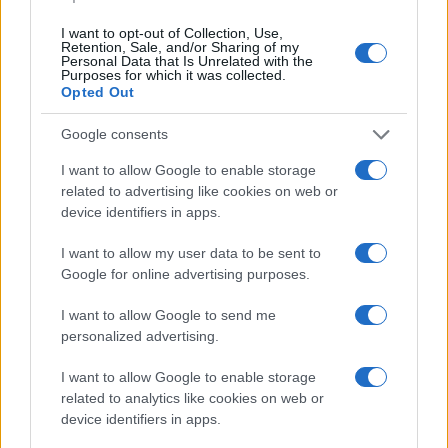
Ευτυχώς, από την έκρηξη δεν αναφέρθηκαν
τραυματισμοί, ενώ οι μολδαβικές αρχές
I want to opt-out of Collection, Use,
Retention, Sale, and/or Sharing of my
βρίσκονται σε ανοιχτή γραμμή με τους εθνικούς
Personal Data that Is Unrelated with the
φορείς ασφαλείας για την πλήρη διαλεύκανση
Purposes for which it was collected.
Opted Out
του περιστατικού.
Google consents
ΑΚΟΛΟΥΘΗΣΤΕ ΜΑΣ ΣΤΟ GOOGLE
I want to allow Google to enable storage
NEWS ΚΑΝΟΝΤΑΣ ΚΛΙΚ ΕΔΩ
related to advertising like cookies on web or
device identifiers in apps.
I want to allow my user data to be sent to
TAGS
Google for online advertising purposes.
ΝΑΤΟ
DRONES
ΛΕΤΟΝΙΑ
ΜΟΛΔΑΒΙΑ
I want to allow Google to send me
personalized advertising.
I want to allow Google to enable storage
Ροή Ειδήσεων
related to analytics like cookies on web or
device identifiers in apps.
ΑΜΥΝΑ