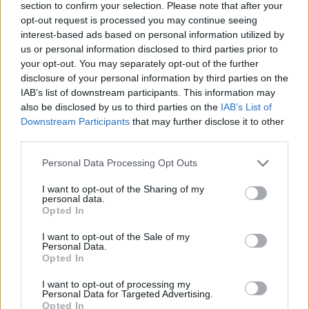
section to confirm your selection. Please note that after your
opt-out request is processed you may continue seeing
Μολδαβία: Έκρηξη drone τα μεσάνυχτα
interest-based ads based on personal information utilized by
us or personal information disclosed to third parties prior to
your opt-out. You may separately opt-out of the further
Την ίδια ώρα, ανάλογο σκηνικό τρόμου
disclosure of your personal information by third parties on the
εκτυλίχθηκε και στη Μολδαβία, στην περιοχή του
IAB’s list of downstream participants. This information may
Όρχεϊ. Οι αστυνομικές αρχές ενημερώθηκαν
also be disclosed by us to third parties on the
IAB’s List of
γύρω στα μεσάνυχτα από κάτοικο της περιοχής
Downstream Participants
that may further disclose it to other
για ένα άγνωστο ιπτάμενο αντικείμενο που
third parties.
πετούσε κοντά στο χωριό Λόπατνα, το οποίο και
εξερράγη λίγα λεπτά μετά την εμφάνισή του.
Please note that this website/app uses one or more Google
Personal Data Processing Opt Outs
services and may gather and store information including but
not limited to your visit or usage behaviour. You may click to
I want to opt-out of the Sharing of my
Στο σημείο έσπευσαν αμέσως ισχυρές δυνάμεις
personal data.
grant or deny consent to Google and its third-party tags to
της αστυνομίας, μονάδες της Διεύθυνσης
Opted In
use your data for below specified purposes in below Google
Εκτάκτων Αναγκών και πυροτεχνουργοί της
consent section.
Μονάδας Εξουδετέρωσης Εκρηκτικών
I want to opt-out of the Sale of my
Personal Data.
Μηχανισμών, οι οποίοι απέκλεισαν την περιοχή για
Opted In
τη διενέργεια ερευνών και την αξιολόγηση τυχόν
κινδύνων.
I want to opt-out of processing my
Personal Data for Targeted Advertising.
Opted In