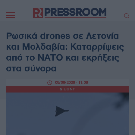
Κεντρική
πλοήγηση
ΠΟΛΙΤΙΚΗ
ΤΟΥΡΚΙΑ
Ρωσικά drones σε Λετονία
ΟΙΚΟΝΟΜΙΑ
ΕΛΛΑΔΑ
και Μολδαβία: Καταρρίψεις
ΕΚΚΛΗΣΙΑ
ΑΜΥΝΑ
από το ΝΑΤΟ και εκρήξεις
ΔΙΕΘΝΗ
ΚΥΠΡΟΣ
στα σύνορα
MEDIA
LIFESTYLE
SPORTS
ΑΥΤΟΔΙΟΙΚΗΣΗ
08/06/2026 - 11:08
AUTO - MOTO
ΓΑΣΤΡΟΝΟΜΙΑ
ΔΙΕΘΝΗ
ΥΓΕΙΑ
ΤΕΧΝΟΛΟΓΙΑ
ΠΑΡΑΞΕΝΑ
ΖΩΔΙΑ
ΑΡΘΡΟΓΡΑΦΙΑ