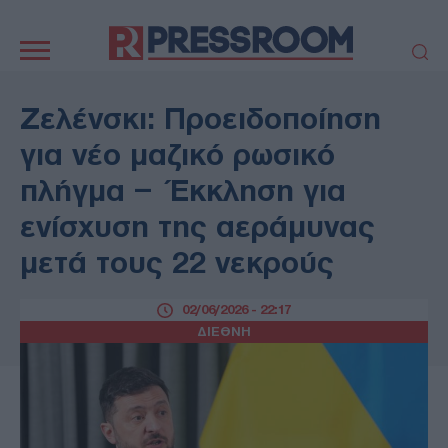
Κεντρική
πλοήγηση
ΠΟΛΙΤΙΚΗ
ΤΟΥΡΚΙΑ
Ζελένσκι: Προειδοποίηση
ΟΙΚΟΝΟΜΙΑ
ΕΛΛΑΔΑ
για νέο μαζικό ρωσικό
ΕΚΚΛΗΣΙΑ
ΑΜΥΝΑ
πλήγμα – Έκκληση για
ΔΙΕΘΝΗ
ΚΥΠΡΟΣ
ενίσχυση της αεράμυνας
MEDIA
LIFESTYLE
μετά τους 22 νεκρούς
SPORTS
ΑΥΤΟΔΙΟΙΚΗΣΗ
AUTO - MOTO
ΓΑΣΤΡΟΝΟΜΙΑ
02/06/2026 - 22:17
ΥΓΕΙΑ
ΤΕΧΝΟΛΟΓΙΑ
ΔΙΕΘΝΗ
ΠΑΡΑΞΕΝΑ
ΖΩΔΙΑ
ΑΡΘΡΟΓΡΑΦΙΑ