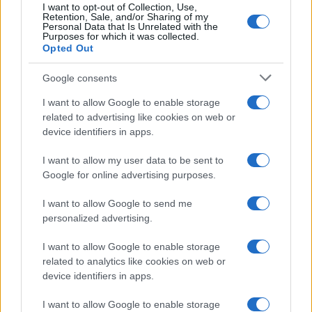
κρίσιμων πληροφοριών, υπογραμμίζοντας ότι η
I want to opt-out of Collection, Use,
Retention, Sale, and/or Sharing of my
βοήθεια αυτή είναι ζωτικής σημασίας για τη
Personal Data that Is Unrelated with the
σωτηρία ανθρώπινων ζωών.
Purposes for which it was collected.
Opted Out
ΑΚΟΛΟΥΘΗΣΤΕ ΜΑΣ ΣΤΟ GOOGLE
Google consents
NEWS ΚΑΝΟΝΤΑΣ ΚΛΙΚ ΕΔΩ
I want to allow Google to enable storage
related to advertising like cookies on web or
device identifiers in apps.
TAGS
I want to allow my user data to be sent to
ΒΟΛΟΝΤΙΜΙΡ ΖΕΛΕΝΣΚΙ
ΡΩΣΙΚΗ ΕΠΙΘΕΣΗ
ΑΕΡΑΜΥΝΑ
Google for online advertising purposes.
I want to allow Google to send me
personalized advertising.
Ροή Ειδήσεων
I want to allow Google to enable storage
related to analytics like cookies on web or
device identifiers in apps.
ΕΛΛΑΔΑ
10/08/26 - 08:25
I want to allow Google to enable storage