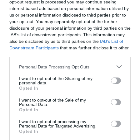
opt-out request is processed you may continue seeing
interest-based ads based on personal information utilized by
us or personal information disclosed to third parties prior to
your opt-out. You may separately opt-out of the further
disclosure of your personal information by third parties on the
IAB’s list of downstream participants. This information may
Έκκληση στη Δύση για αντιαεροπορικά
also be disclosed by us to third parties on the
IAB’s List of
συστήματα
Downstream Participants
that may further disclose it to other
third parties.
Ο Ουκρανός πρόεδρος παραδέχθηκε με
Please note that this website/app uses one or more Google
ειλικρίνεια ότι οι παρούσες δυνατότητες της
Personal Data Processing Opt Outs
services and may gather and store information including but
ουκρανικής αεράμυνας δεν επαρκούν για την
not limited to your visit or usage behaviour. You may click to
I want to opt-out of the Sharing of my
αναχαίτιση ενός τόσο μεγάλου όγκου εχθρικών
personal data.
grant or deny consent to Google and its third-party tags to
πυρών, με αποτέλεσμα πολλοί πύραυλοι να
Opted In
use your data for below specified purposes in below Google
βρίσκουν τους στόχους τους.
consent section.
I want to opt-out of the Sale of my
Personal Data.
Στο πλαίσιο αυτό, απηύθυνε εκ νέου δραματική
Opted In
έκκληση προς τους διεθνείς συμμάχους και τις
I want to opt-out of processing my
ευρωπαϊκές χώρες, ζητώντας την άμεση και
Personal Data for Targeted Advertising.
συντονισμένη παροχή αντιαεροπορικών
Opted In
βλημάτων, σύγχρονων αμυντικών συστημάτων και