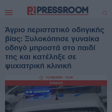
Κεντρική
πλοήγηση
ΠΟΛΙΤΙΚΗ
ΤΟΥΡΚΙΑ
Άγριο περιστατικό οδηγικής
ΟΙΚΟΝΟΜΙΑ
ΕΛΛΑΔΑ
βίας: Ξυλοκόπησε γυναίκα
ΕΚΚΛΗΣΙΑ
ΑΜΥΝΑ
οδηγό μπροστά στο παιδί
ΔΙΕΘΝΗ
ΚΥΠΡΟΣ
της και κατέληξε σε
MEDIA
LIFESTYLE
ψυχιατρική κλινική
SPORTS
ΑΥΤΟΔΙΟΙΚΗΣΗ
AUTO - MOTO
ΓΑΣΤΡΟΝΟΜΙΑ
11/06/2026 - 10:00
ΥΓΕΙΑ
ΤΕΧΝΟΛΟΓΙΑ
ΕΛΛΑΔΑ
ΠΑΡΑΞΕΝΑ
ΖΩΔΙΑ
ΑΡΘΡΟΓΡΑΦΙΑ