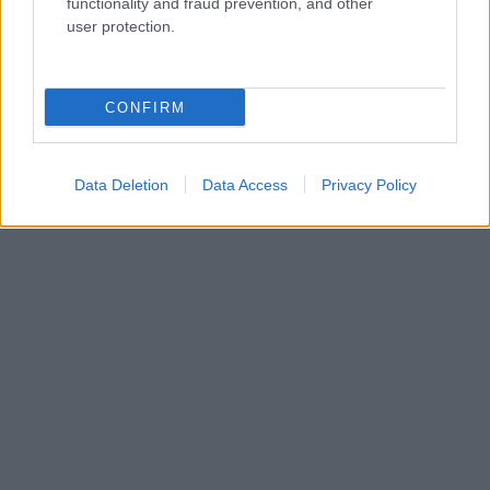
functionality and fraud prevention, and other
αντίποινα
user protection.
ΔΙΕΘΝΗ
06/08/26 - 19:52
Ζελένσκι: Στην Σερβία το Σάββατο, για πρώτη φορά μετά
CONFIRM
την έναρξη του ρωσο-ουκρανικού πολέμου
ΕΛΛΑΔΑ
06/08/26 - 19:37
Data Deletion
Data Access
Privacy Policy
Στην Ελλάδα απόψε η 46χρονη που κατηγορείται για την
υπόθεση της Marfin — Θα μεταφερθεί στη ΓΑΔΑ
ΔΙΕΘΝΗ
06/08/26 - 19:22
Οι ΗΠΑ ανακάλεσαν τη βίζα της πρέσβειρας της Βραζιλίας
– Νέα ένταση Τραμπ και Λούλα
ΔΙΕΘΝΗ
06/08/26 - 18:57
Κλιμάκωση της σύγκρουσης Ρωσίας–Ουκρανίας:
Πλήγματα σε διυλιστήρια και επιθέσεις με drones
ΔΙΕΘΝΗ
06/08/26 - 18:40
Πολύνεκρες επιθέσεις των Χούθι κατά κυβερνητικών