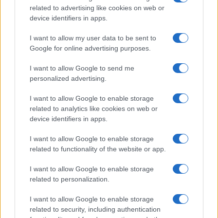
related to advertising like cookies on web or
Ροή Ειδήσεων
device identifiers in apps.
I want to allow my user data to be sent to
ΔΙΕΘΝΗ
Google for online advertising purposes.
06/08/26 - 20:50
I want to allow Google to send me
Συρία: Νεκροί και τραυματίες από έκρηξη σε λεωφορείο
personalized advertising.
κοντά στη Δαμασκό
ΔΙΕΘΝΗ
I want to allow Google to enable storage
06/08/26 - 20:50
related to analytics like cookies on web or
Washington Post: Ο Τραμπ θέλει τον Τζέι Ντι Βανς
device identifiers in apps.
υποψήφιο για την προεδρία το 2028
ΔΙΕΘΝΗ
I want to allow Google to enable storage
related to functionality of the website or app.
06/08/26 - 20:17
Σλοβακία: Ιστορικό ρεκόρ ζέστης με 42,2 βαθμούς
I want to allow Google to enable storage
Κελσίου
related to personalization.
ΔΙΕΘΝΗ
06/08/26 - 20:03
I want to allow Google to enable storage
Τεχεράνη προς χώρες του Κόλπου: Πείστε τον Τραμπ να
related to security, including authentication
σταματήσει τις επιθέσεις, ειδάλλως θα υπάρξουν