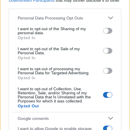
Downstream Participants
that may further disclose it to other
third parties.
Please note that this website/app uses one or more Google
Personal Data Processing Opt Outs
Μετά την άμεση παρέμβαση των αυτοπτών
services and may gather and store information including but
μαρτύρων, ο άνδρας επιβιβάστηκε ξανά στο
not limited to your visit or usage behaviour. You may click to
I want to opt-out of the Sharing of my
αυτοκίνητό του, έβαλε όπισθεν και εξαφανίστηκε,
personal data.
grant or deny consent to Google and its third-party tags to
Opted In
με την Αστυνομία να εξαπολύει
use your data for below specified purposes in below Google
ανθρωποκυνηγητό και να τον εντοπίζει τελικά στο
consent section.
I want to opt-out of the Sale of my
πλαίσιο του αυτοφώρου.
Personal Data.
Opted In
ΑΚΟΛΟΥΘΗΣΤΕ ΜΑΣ ΣΤΟ GOOGLE
I want to opt-out of processing my
Personal Data for Targeted Advertising.
NEWS ΚΑΝΟΝΤΑΣ ΚΛΙΚ ΕΔΩ
Opted In
I want to opt-out of Collection, Use,
Retention, Sale, and/or Sharing of my
Personal Data that Is Unrelated with the
TAGS
Purposes for which it was collected.
Opted Out
ΑΓΡΙΟΣ ΞΥΛΟΔΑΡΜΟΣ
ΟΔΗΓΙΚΗ ΒΙΑ
ΞΥΛΟΚΟΠΗΣΕ ΓΥΝΑΙΚΑ
ΨΥΧΙΑΤΡΙΚΗ ΚΛΙΝΙΚΗ
Google consents
I want to allow Google to enable storage