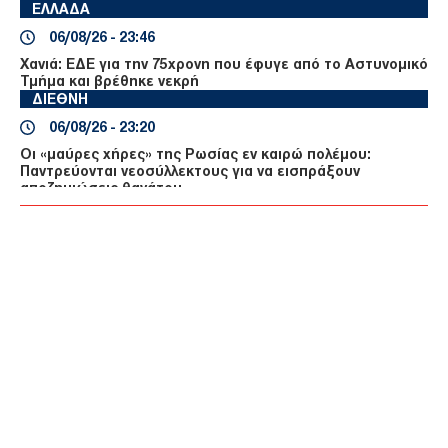
ΕΛΛΑΔΑ
06/08/26 - 23:46
Χανιά: ΕΔΕ για την 75χρονη που έφυγε από το Αστυνομικό
Τμήμα και βρέθηκε νεκρή
ΔΙΕΘΝΗ
06/08/26 - 23:20
Οι «μαύρες χήρες» της Ρωσίας εν καιρώ πολέμου:
Παντρεύονται νεοσύλλεκτους για να εισπράξουν
αποζημιώσεις θανάτου
ΔΙΕΘΝΗ
06/08/26 - 23:16
Γερμανία: Νέο δημοσκοπικό ρεκόρ για το ακροδεξιό AfD
και βαριά φθορά για τον Μερτς
ΤΟΥΡΚΙΑ
06/08/26 - 22:47
Από τα πλαστά διαβατήρια στα δίκτυα διακίνησης: Ο
ρόλος της Τουρκίας στις σύγχρονες μεταναστευτικές
διαδρομές
ΕΛΛΑΔΑ
06/08/26 - 22:34