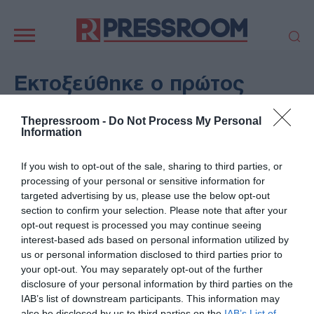
Κεντρική
πλοήγηση
ΠΟΛΙΤΙΚΗ
ΤΟΥΡΚΙΑ
Εκτοξεύθηκε ο πρώτος
ΟΙΚΟΝΟΜΙΑ
ΕΛΛΑΔΑ
δορυφόρος με ελληνική
ΕΚΚΛΗΣΙΑ
ΑΜΥΝΑ
Thepressroom -
Do Not Process My Personal
σημαία στο διάστημα - Θα
Information
ΔΙΕΘΝΗ
ΚΥΠΡΟΣ
ενισχύει την πολιτική
MEDIA
LIFESTYLE
If you wish to opt-out of the sale, sharing to third parties, or
προστασία
SPORTS
ΑΥΤΟΔΙΟΙΚΗΣΗ
processing of your personal or sensitive information for
targeted advertising by us, please use the below opt-out
AUTO - MOTO
ΓΑΣΤΡΟΝΟΜΙΑ
section to confirm your selection. Please note that after your
24/06/2025 - 11:00
ΥΓΕΙΑ
ΤΕΧΝΟΛΟΓΙΑ
opt-out request is processed you may continue seeing
ΕΛΛΑΔΑ
interest-based ads based on personal information utilized by
ΠΑΡΑΞΕΝΑ
ΖΩΔΙΑ
us or personal information disclosed to third parties prior to
ΑΡΘΡΟΓΡΑΦΙΑ
your opt-out. You may separately opt-out of the further
disclosure of your personal information by third parties on the
IAB’s list of downstream participants. This information may
also be disclosed by us to third parties on the
IAB’s List of