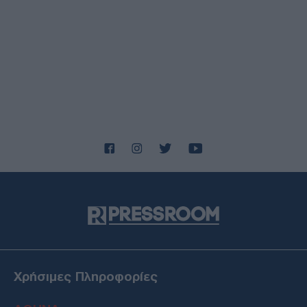
Πρέβεζα: Εντοπίστηκε σχεδόν άθικτη σπάνια γερμανική
τορπιλάκατος του Β΄ Παγκοσμίου Πολέμου
ΔΙΕΘΝΗ
05/08/26 - 20:56
ΗΠΑ: Πυροβολισμοί στη Βόρεια Καρολίνα - Πληροφορίες
για νεκρούς και τραυματίες
ΕΛΛΑΔΑ
05/08/26 - 20:52
Σύμη: Εντοπίστηκε σορός κοντά στον Πανορμίτη -
Πιθανόν ανήκει σε αγνοούμενο Γερμανό τουρίστα
ΔΙΕΘΝΗ
05/08/26 - 20:24
Ιράν: Διαψεύδει συμμετοχή σε απευθείας συνομιλίες με
τις ΗΠΑ — Δεν αρκεί η επιτροφή στις δεσμεύσεις για το
Ορμούζ
ΔΙΕΘΝΗ
05/08/26 - 20:12
Οκτώ ναυτιλιακές ενώσεις κατά των διοδίων στo Στενό
Χρήσιμες Πληροφορίες
του Ορμούζ, ζητούν ελεύθερη διέλευση
ΔΙΕΘΝΗ