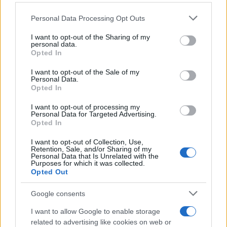
στο
allwyn.
gr
, όπου μπορούν να καταθέσουν το
δελτίο τους διαδικτυακά από όπου κι αν
Please note that this website/app uses one or more Google
Personal Data Processing Opt Outs
βρίσκονται.
services and may gather and store information including but
not limited to your visit or usage behaviour. You may click to
I want to opt-out of the Sharing of my
personal data.
grant or deny consent to Google and its third-party tags to
Οι κληρώσεις του ΤΖΟΚΕΡ πραγματοποιούνται
Opted In
use your data for below specified purposes in below Google
κάθε Τρίτη, Πέμπτη και Κυριακή στις 22:00, ενώ η
consent section.
κατάθεση δελτίων ολοκληρώνεται στις 21:30.
I want to opt-out of the Sale of my
Personal Data.
Opted In
ΑΚΟΛΟΥΘΗΣΤΕ ΜΑΣ ΣΤΟ GOOGLE
I want to opt-out of processing my
Personal Data for Targeted Advertising.
NEWS ΚΑΝΟΝΤΑΣ ΚΛΙΚ ΕΔΩ
Opted In
I want to opt-out of Collection, Use,
Retention, Sale, and/or Sharing of my
TAGS
Personal Data that Is Unrelated with the
Purposes for which it was collected.
Opted Out
ΚΛΉΡΩΣΗ ΤΖΌΚΕΡ 3078
ΤΖΟΚΕΡ 11/6/2026
Google consents
I want to allow Google to enable storage
Ροή Ειδήσεων
related to advertising like cookies on web or