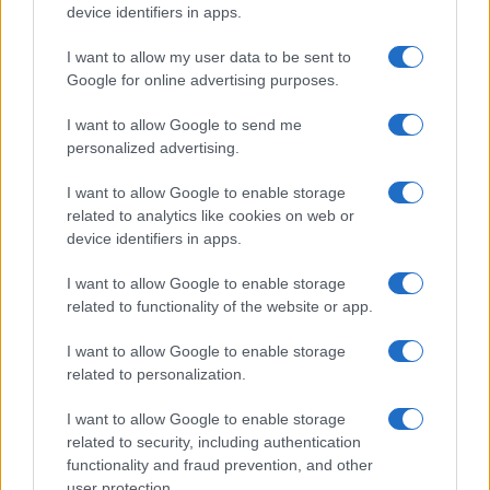
device identifiers in apps.
SPORTS
I want to allow my user data to be sent to
Google for online advertising purposes.
05/08/26 - 23:25
Παναθηναϊκός - ΤΣΣΚΑ 1948 1-1: Το πάθημα να γίνει
I want to allow Google to send me
μάθημα στη Βουλγαρία
personalized advertising.
ΖΩΔΙΑ
05/08/26 - 23:40
I want to allow Google to enable storage
Ζώδια: Οι αστρολογικές προβλέψεις για την Πέμπτη 6/8
related to analytics like cookies on web or
από την Αλεξάνδρα Καρτά
device identifiers in apps.
ΔΙΕΘΝΗ
05/08/26 - 23:16
I want to allow Google to enable storage
related to functionality of the website or app.
Financial Times: Επιστροφές 100 δισ. δολαρίων σε
επιχειρήσεις μετά την ακύρωση δασμών Τραμπ
ΔΙΕΘΝΗ
I want to allow Google to enable storage
related to personalization.
05/08/26 - 23:03
Στην τελική ευθεία η συμφωνία Ιράν-Ομάν για το Στενό
I want to allow Google to enable storage
του Ορμούζ — Ποια είναι τα βασικα σημεία
related to security, including authentication
ΔΙΕΘΝΗ
functionality and fraud prevention, and other
05/08/26 - 22:49
user protection.