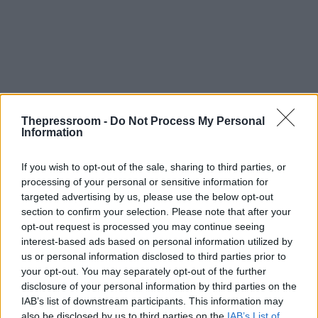
Thepressroom -
Do Not Process My Personal
Information
If you wish to opt-out of the sale, sharing to third parties, or
processing of your personal or sensitive information for
targeted advertising by us, please use the below opt-out
section to confirm your selection. Please note that after your
opt-out request is processed you may continue seeing
Ο θόρυβος τις έσωσε την τελευταία στιγμή.
interest-based ads based on personal information utilized by
Καθώς κοίταξαν πάνω και είδαν τον μεγάλο όγκο
us or personal information disclosed to third parties prior to
τσιμέντου και σίδερου να έρχεται κατά πάνω
your opt-out. You may separately opt-out of the further
τους.
disclosure of your personal information by third parties on the
IAB’s list of downstream participants. This information may
also be disclosed by us to third parties on the
IAB’s List of