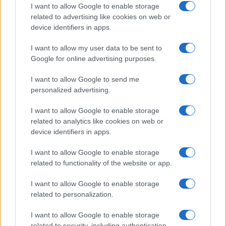
οδόστρωμα.
I want to allow Google to enable storage
related to advertising like cookies on web or
device identifiers in apps.
Το φαρμακείο εκείνη τη στιγμή ήταν ανοιχτό με
πελάτες μέσα και μία γυναίκα τραυματίστηκε
I want to allow my user data to be sent to
ελαφρά, ενώ το αυτοκίνητό της που ήταν
Google for online advertising purposes.
σταθμευμένο στο σημείο υπέστη ζημιά. Επειδή
αφορά συντήρηση κτιρίου αυτή που πρέπει να
I want to allow Google to send me
καταβάλουν τις αποζημιώσεις για τους ιδιοκτήτες
personalized advertising.
των οχημάτων είναι ιδιοκτήτες του σπιτιού και
πιθανόν και του φαρμακείου, αν από επισκευή
I want to allow Google to enable storage
του επηρεάστηκε η στατικότητα του κτιρίου.
related to analytics like cookies on web or
device identifiers in apps.
ΑΚΟΛΟΥΘΗΣΤΕ ΜΑΣ ΣΤΟ GOOGLE
I want to allow Google to enable storage
NEWS ΚΑΝΟΝΤΑΣ ΚΛΙΚ ΕΔΩ
related to functionality of the website or app.
I want to allow Google to enable storage
related to personalization.
TAGS
I want to allow Google to enable storage
ΛΑΥΡΙΟ
ΠΤΩΣΗ ΜΠΑΛΚΟΝΙΟΥ
related to security, including authentication