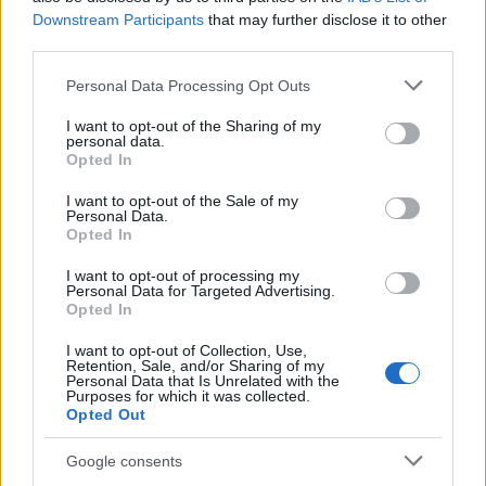
Έτρεξαν να σωθούν την τελευταία στιγμή. Η
Downstream Participants
that may further disclose it to other
γυναίκα με τη σακούλα τραυματίστηκε ελαφρά.
third parties.
Ενώ η άλλη με το αυτοκίνητο της πρόλαβε να
φύγει την τελευταία στιγμή και γλίτωσε με μικρές
Please note that this website/app uses one or more Google
Personal Data Processing Opt Outs
γρατζουνιές.
services and may gather and store information including but
not limited to your visit or usage behaviour. You may click to
I want to opt-out of the Sharing of my
personal data.
Μη κατοικήσιμο το σπίτι που κατέρρευσε
grant or deny consent to Google and its third-party tags to
Opted In
use your data for below specified purposes in below Google
το μπαλκόνι
consent section.
I want to opt-out of the Sale of my
Personal Data.
Μη κατοικήσιμο έκριναν οι αρχές και η
Opted In
πολεοδομία το σπίτι στο Λαύριο που βρίσκεται
I want to opt-out of processing my
πάνω από το φαρμακείο και χθες, Τρίτη
Personal Data for Targeted Advertising.
υποχώρησαν τα μπαλκόνια του.
Opted In
I want to opt-out of Collection, Use,
Σύμφωνα με πληροφορίες το κτήριο είναι
Retention, Sale, and/or Sharing of my
κατασκευής της δεκαετίας του ’60. Η πτώση του
Personal Data that Is Unrelated with the
Purposes for which it was collected.
πάνω μπαλκονιού στο κάτω μπαλκόνι προκάλεσε
Opted Out
με το βάρος του την πτώση και του δεύτερου
μπαλκονιού. Όλη αυτή η μάζα από μπετόν και
Google consents
σίδερο προσγειώθηκε πάνω σε οχήματα και