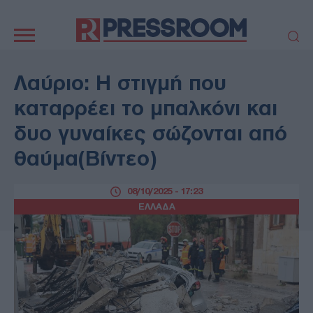
Κεντρική
πλοήγηση
ΠΟΛΙΤΙΚΗ
ΤΟΥΡΚΙΑ
Λαύριο: Η στιγμή που
ΟΙΚΟΝΟΜΙΑ
ΕΛΛΑΔΑ
καταρρέει το μπαλκόνι και
ΕΚΚΛΗΣΙΑ
ΑΜΥΝΑ
δυο γυναίκες σώζονται από
ΔΙΕΘΝΗ
ΚΥΠΡΟΣ
θαύμα(Βίντεο)
MEDIA
LIFESTYLE
SPORTS
ΑΥΤΟΔΙΟΙΚΗΣΗ
08/10/2025 - 17:23
AUTO - MOTO
ΓΑΣΤΡΟΝΟΜΙΑ
ΕΛΛΑΔΑ
ΥΓΕΙΑ
ΤΕΧΝΟΛΟΓΙΑ
ΠΑΡΑΞΕΝΑ
ΖΩΔΙΑ
ΑΡΘΡΟΓΡΑΦΙΑ