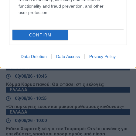
functionality and fraud prevention, and other
user protection.
Ροή Ειδήσεων
CONFIRM
ΔΙΕΘΝΗ
08/08/26 - 11:47
Data Deletion
Data Access
Privacy Policy
Η Ρωσία έπληξε φορτηγό πλοίο με όπλα για την Ουκρανία
ανοιχτά της Οδησσού
ΠΟΛΙΤΙΚΗ
08/08/26 - 10:46
Κόμμα Καρυστιανού: Θα φτάσει στις εκλογές;
ΕΛΛΑΔΑ
08/08/26 - 10:35
«Οι πυρκαγιές έχουν και μακροπρόθεσμους κινδύνους»
ΕΛΛΑΔΑ
08/08/26 - 10:00
Ειδικό Χωροταξικό για τον Τουρισμό: Οι νέοι κανόνες για
επενδύσεις, νησιά και προορισμούς υπό πίεση