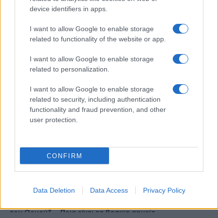
device identifiers in apps.
Ροή Ειδήσεων
I want to allow Google to enable storage
related to functionality of the website or app.
SPORTS
I want to allow Google to enable storage
05/08/26 - 23:25
related to personalization.
Παναθηναϊκός - ΤΣΣΚΑ 1948 1-1: Το πάθημα να γίνει
μάθημα στη Βουλγαρία
I want to allow Google to enable storage
ΖΩΔΙΑ
related to security, including authentication
05/08/26 - 23:40
functionality and fraud prevention, and other
Ζώδια: Οι αστρολογικές προβλέψεις για την Πέμπτη 6/8
user protection.
από την Αλεξάνδρα Καρτά
ΔΙΕΘΝΗ
05/08/26 - 23:16
CONFIRM
Financial Times: Επιστροφές 100 δισ. δολαρίων σε
επιχειρήσεις μετά την ακύρωση δασμών Τραμπ
ΔΙΕΘΝΗ
Data Deletion
Data Access
Privacy Policy
05/08/26 - 23:03
Στην τελική ευθεία η συμφωνία Ιράν-Ομάν για το Στενό
του Ορμούζ — Ποια είναι τα βασικα σημεία