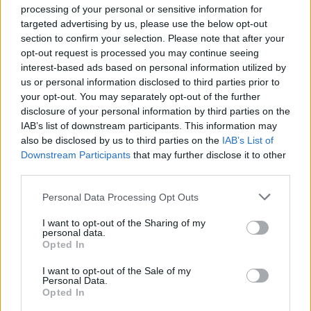
processing of your personal or sensitive information for
• Επί της Λ. Διονύσου από το ύψος του Γηπέδου
targeted advertising by us, please use the below opt-out
Διονύσου έως το ύψος του Πάρκου Ανατολής και
section to confirm your selection. Please note that after your
στα δύο ρεύματα κυκλοφορίας.
opt-out request is processed you may continue seeing
interest-based ads based on personal information utilized by
us or personal information disclosed to third parties prior to
• Περιφ. Οδός Πεντέλης - Ν. Μάκρης από το
your opt-out. You may separately opt-out of the further
«Νοσοκομείο 414» έως «θέση 'Αγιος Πέτρος».
disclosure of your personal information by third parties on the
IAB’s list of downstream participants. This information may
• Ε.Ο. Ελευσίνας - Θηβών από τον Κόμβο Μάνδρας
also be disclosed by us to third parties on the
IAB’s List of
προς Βίλια.
Downstream Participants
that may further disclose it to other
third parties.
• Οδός Αναστάσεως, από το Νεκροταφείο προς
Please note that this website/app uses one or more Google
Personal Data Processing Opt Outs
Υμηττό, Παπάγου.
services and may gather and store information including but
not limited to your visit or usage behaviour. You may click to
I want to opt-out of the Sharing of my
• Λ. Αλίμου-Κατεχάκη προς Καλοπούλα, από ύψος
personal data.
grant or deny consent to Google and its third-party tags to
Opted In
Προφυλακίου Καισαριανής (από σταθμό της Τάξης).
use your data for below specified purposes in below Google
consent section.
I want to opt-out of the Sale of my
Personal Data.
• Επ. Ο. Καπανδριτίου από Καπανδρίτι προς
Opted In
Βαρνάβα.