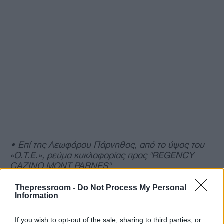
• Επί της Λεωφόρου Πάρνηθος, από το ύψος του
«Ο.Τ.Ε.», ρεύμα κυκλοφορίας προς "REGENCY
CAZINO MONT PARNES".
Thepressroom -
Do Not Process My Personal
• Επί της Λ. Φυλής, στο ύψος του καταστήματος το
Information
«Χρυσό Βαρέλι», ρεύμα κυκλοφορίας προς
Δερβενοχώρια.
If you wish to opt-out of the sale, sharing to third parties, or