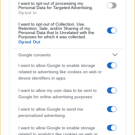
I want to opt-out of processing my
Personal Data for Targeted Advertising.
• Οδός Ιπποκράτους από ύψος Επ. Ο. Αφιδνών
Opted In
(Πλατεία Αφιδνών), στο ρεύμα κυκλοφορίας προς
Ιπποκράτειο Πολιτεία.
I want to opt-out of Collection, Use,
Retention, Sale, and/or Sharing of my
Personal Data that Is Unrelated with the
Purposes for which it was collected.
• Οδός Αγίου Μερκουρίου από ύψος ταβέρνας
Opted Out
«Λεωνίδας», στο ρεύμα κυκλοφορίας προς
Ιπποκράτειο Πολιτεία, Αχαρνές.
Google consents
• Επί της Λεωφόρου Εθ. Αντιστάσεως από Γήπεδο
I want to allow Google to enable storage
Καισαριανής μέχρι την Περιφ. Υμηττού και στα δύο
related to advertising like cookies on web or
ρεύματα κυκλοφορίας
device identifiers in apps.
I want to allow my user data to be sent to
Google for online advertising purposes.
TAGS
I want to allow Google to send me
ΔΙΑΚΟΠΗ ΚΥΚΛΟΦΟΡΙΑΣ
ΚΛΕΙΣΤΟΙ ΔΡΟΜΟΙ
personalized advertising.
ΚΑΚΟΚΑΙΡΙΑ
ΜΗΔΕΙΑ
ΚΑΚΟΚΑΙΡΙΑ ΜΗΔΕΙΑ
I want to allow Google to enable storage
related to analytics like cookies on web or