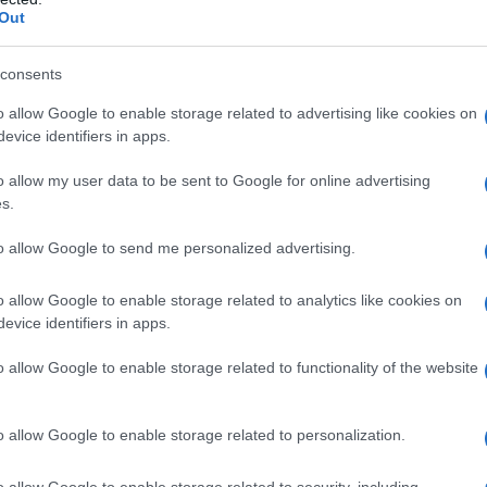
φυσ
ονίκης-Σερρών, έξω απο τον Λευκώνα και η
Out
Δ
ται απο παρακαμπτήριους οδούς.
consents
λευτές ψήφισαν κείμενο με το οποίο ζητούν
Επί
o allow Google to enable storage related to advertising like cookies on
CEN
 με τα προβλήματα στα σύνορα Βουλγαρίας
evice identifiers in apps.
με 
ναφέρονται στην πρόθεση των Ελλήνων
Π
ους δρόμους και υποστηρίζουν ότι αυτοί που
o allow my user data to be sent to Google for online advertising
 ενέργειές τους είναι οι βουλγαρικές μικρές
s.
ς τομείς των εμπορίου, τουρισμού και της
Νέα
για
to allow Google to send me personalized advertising.
Σαν
κατ
o allow Google to enable storage related to analytics like cookies on
ου περασμένου έτους, περισσότεροι από 6.000
ΟΙ
evice identifiers in apps.
ν να περάσουν μέρες και εβδομάδες, εν
σμού, χωρίς χρήματα, τρόφιμα και χωρίς την
o allow Google to enable storage related to functionality of the website
Επι
γιεινής στη μέση του χειμώνα» υπενθυμίζουν
είν
η θ
Δ
o allow Google to enable storage related to personalization.
o allow Google to enable storage related to security, including