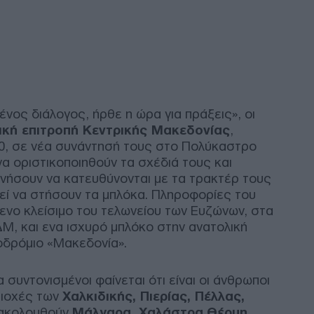
Φιν
το 
Πακ
Ανο
Αίγ
ΤΟ
νος διάλογος, ήρθε η ώρα για πράξεις», οι
ική επιτροπή Κεντρικής Μακεδονίας
,
Παρ
00, σε νέα συνάντησή τους στο Πολύκαστρο
Θάλ
 να οριστικοποιηθούν τα σχέδιά τους και
επι
νήσουν να κατευθύνονται με τα τρακτέρ τους
Ρωσ
εί να στήσουν τα μπλόκα. Πληροφορίες του
Ε
νο κλείσιμο του τελωνείου των Ευζώνων, στα
Μ, και ενα ισχυρό μπλόκο στην ανατολική
Αλε
οδρόμιο «Μακεδονία».
για
πηγ
Δ
 συντονισμένοι φαίνεται ότι είναι οι άνθρωποι
ριοχές των
Χαλκιδικής, Πιερίας, Πέλλας,
 ακολουθούν
Μάλγαρα, Χαλάστρα,Θέρμη,