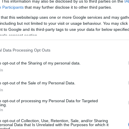
. This information may also be disclosed by us to third parties on the
IA
αερ
Participants
that may further disclose it to other third parties.
στρ
Ε
 that this website/app uses one or more Google services and may gath
including but not limited to your visit or usage behaviour. You may click 
 to Google and its third-party tags to use your data for below specifi
Τρο
ogle consent section.
Σου
συγ
ανα
l Data Processing Opt Outs
Δ
οί τους, δεν είναι λίγοι εκείνοι οι αγρότες
o opt-out of the Sharing of my personal data.
 για την επιβίωσή τους και συντάσσονται με
In
τικών τους οργάνων, πλην όμως καθυστερούν
«Μυ
ουρ
, λόγω οικονομικής δυσχέρειας.
o opt-out of the Sale of my Personal Data.
πυρ
ειδ
In
αι κτηνοτρόφοι, όπως και τις δύο
Δ
το μεσημέρι θα επιχειρήσουν εκ νέου την
to opt-out of processing my Personal Data for Targeted
ing.
υν τις αστυνομικές δυνάμεις στο σημείο έξω
In
Η α
θυνθούν στο τελωνείο του Προμαχώνα.
κυρ
ιαμαρτυρόμενων, που βρίσκει την αντίσταση
o opt-out of Collection, Use, Retention, Sale, and/or Sharing
Δασ
ersonal Data that Is Unrelated with the Purposes for which it
ι ως αποτέλεσμα να κλείνει για δύο ώρες
αγο
lected.