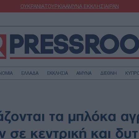
ΟΥΚΡΑΝΙΑ
ΤΟΥΡΚΙΑ
ΑΜΥΝΑ
ΕΚΚΛΗΣΙΑ
ΙΡΑΝ
ΝΟΜΙΑ
ΕΛΛΑΔΑ
ΕΚΚΛΗΣΙΑ
ΑΜΥΝΑ
ΔΙΕΘΝΗ
ΚΥΠΡ
ΟΥΡΚΙΑ
ΟΙΚΟΝΟΜΙΑ
ΜΥΝΑ
ΔΙΕΘΝΗ
FESTYLE
SPORTS
ζονται τα μπλόκα αγ
ΑΣΤΡΟΝΟΜΙΑ
ΥΓΕΙΑ
ΩΔΙΑ
ΑΡΘΡΟΓΡΑΦΙΑ
 σε κεντρική και δυτ