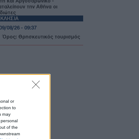
τη και Αργοσαρωνικό -
αταλείπουν την Αθήνα οι
ιδιώτες
ΚΛΗΣΙΑ
09/08/26 - 09:37
ο Όρος: Θρησκευτικός τουρισμός
άνοδο, έσοδα σε πτώση
ΛΛΑΔΑ
09/08/26 - 09:21
οποιείται η διαδικασία έκδοσης
ακίδων - Δε θα χρειάζονται παρά
 λίγα κλικ
ΙΕΘΝΗ
09/08/26 - 09:00
sonal or
εσκιάν: «Τώρα είναι η καλύτερη
ection to
γμή» για συμφωνία – «Να βγούμε
ou may
 το ούτε πόλεμος ούτε ειρήνη»
ΙΕΘΝΗ
 personal
out of the
09/08/26 - 08:37
 downstream
μανία: Μη επανδρωμένα