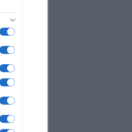
ικό αέριο
ΙΕΘΝΗ
08/08/26 - 23:10
σκεψη-αστραπή του διοικητή της
TCOM στο Ισραήλ: Συναντήθηκε
την ηγεσία των IDF
ΟΛΙΤΙΣΜΟΣ
08/08/26 - 23:02
 ευρήματα αλλάζουν τα δεδομένα
 τη Μινωική Έκρηξη στη
τορίνη: Έναν αιώνα αργότερα η
αστροφή;
ΚΟΛΟΓΙΑ
08/08/26 - 23:00
στημονική πρόβλεψη-σοκ: Πώς θα
αι η καθημερινότητά μας το 2100 αν
ερμοκρασία ανέβει 4 βαθμούς
ΙΕΘΝΗ
08/08/26 - 22:50