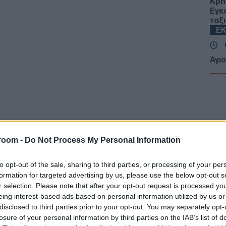
Κρή
Εγκ
ταξ
ΕΚ
Άγι
σε 
Ε
Απλ
πιν
μόνο
Δ
room -
Do Not Process My Personal Information
to opt-out of the sale, sharing to third parties, or processing of your per
Πεζ
formation for targeted advertising by us, please use the below opt-out s
στι
r selection. Please note that after your opt-out request is processed y
από
Δ
eing interest-based ads based on personal information utilized by us or
disclosed to third parties prior to your opt-out. You may separately opt-
losure of your personal information by third parties on the IAB’s list of
Γερ