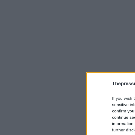
Thepress
If you wish 
sensitive in
confirm you
continue se
information 
further disc