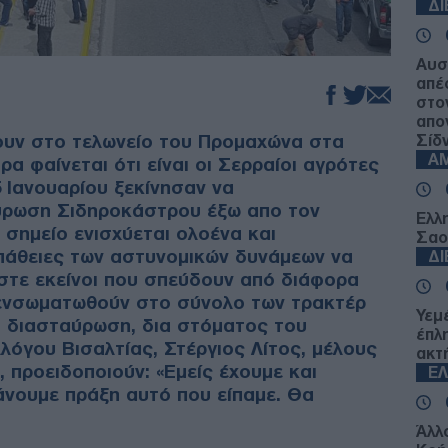
Δ
Αυσ
απέ
στο
απο
υν στο τελωνείο του Προμαχώνα στα
Σίδν
Α
α φαίνεται ότι είναι οι Σερραίοι αγρότες
 Ιανουαρίου ξεκίνησαν να
ύρωση Σιδηροκάστρου έξω απο τον
Ελλ
σημείο ενισχύεται ολοένα και
Σαο
πάθειες των αστυνομικών δυνάμεων να
Δ
στε εκείνοι που σπεύδουν από διάφορα
 ενσωματωθούν στο σύνολο των τρακτέρ
Υεμ
η διασταύρωση, δια στόματος του
έπλ
όγου Βισαλτίας, Στέργιος Λίτος, μέλους
ακτ
, προειδοποιούν: «Εμείς έχουμε και
Ε
άνουμε πράξη αυτό που είπαμε. Θα
Άλλ