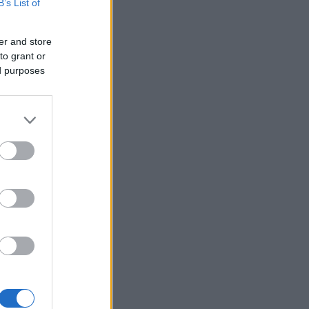
B’s List of
οσκάφη εθεάθησαν πάνω από
ατιωτική βάση
ΛΛΑΔΑ
er and store
to grant or
09/08/26 - 08:23
ed purposes
χαίο στη λεωφόρο Αθηνών-
νίου: Μηχανή της ΔΙΑΣ
κρούστηκε με ΙΧ που έκανε
στροφή
ΙΕΘΝΗ
08/08/26 - 23:21
στήριο» με το εμπλουτισμένο
άνιο του Ιράν: Ανάσχεση του
ηνικού προγράμματος βλέπουν οι
ικοί, αλλά όχι καταστροφή
ΙΕΘΝΗ
08/08/26 - 23:13
μερικανική Γερουσία ενέκρινε
ώσεις-μαμούθ κατά της Ρωσίας:
μοί έως 100% στις χώρες που
ράζουν ρωσικό πετρέλαιο και