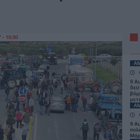
 - 10:30
Α
9 Α
δεύ
βόμ
μετ
Α
9 Α
πολ
Μάρ