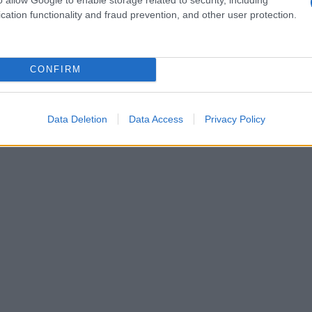
Κίν
cation functionality and fraud prevention, and other user protection.
μέλ
ΤΟ
CONFIRM
Παρ
ειρ
στρ
Δ
Data Deletion
Data Access
Privacy Policy
NYP
Νετ
μετ
1 σε
Ε
«Μπ
στο
«πί
ρωσ
ΤΟ