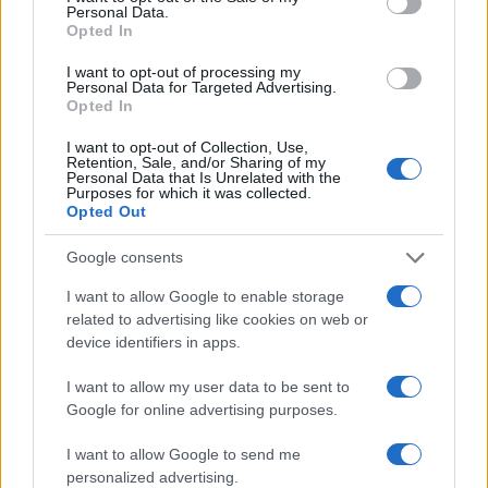
Personal Data.
Επιπλέον, στη Νέα Εθνική Οδό Αθηνών-Κορίνθου,
Opted In
από το ύψος του Κόμβου Αγίων Θεοδώρων μέχρι
τον Κόμβο Επιδαύρου, στο ρεύμα κυκλοφορίας
I want to opt-out of processing my
προς Κόρινθο, η κυκλοφορία των οχημάτων
Personal Data for Targeted Advertising.
Opted In
διεξάγεται από την αριστερή και τη μεσαία
λωρίδα κυκλοφορίας, πλην όμως παραμένει
I want to opt-out of Collection, Use,
κλειστή η δεξιά λωρίδα κυκλοφορίας.
Retention, Sale, and/or Sharing of my
Personal Data that Is Unrelated with the
Purposes for which it was collected.
Η Αστυνομία απευθύνει έκκληση τους πολίτες να
Opted Out
μην μετακινούνται προς αυτά τα σημεία ενώ λόγω
του πολύ υψηλού κινδύνου πυρκαγιάς που
Google consents
υπάρχει και σήμερα να αποφεύγουν κάθε
I want to allow Google to enable storage
μετακίνηση, διέλευση ή παραμονή σε περιοχές
related to advertising like cookies on web or
NATURA, εθνικούς δρυμούς, δάση και άλση.
device identifiers in apps.
I want to allow my user data to be sent to
ΑΚΟΛΟΥΘΗΣΤΕ ΜΑΣ ΣΤΟ GOOGLE
Google for online advertising purposes.
NEWS ΚΑΝΟΝΤΑΣ ΚΛΙΚ ΕΔΩ
I want to allow Google to send me
personalized advertising.