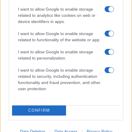
TAGS
I want to allow Google to enable storage
ΠΥΡΚΑΓΙΑ
ΦΩΤΙΑ
ΚΛΕΙΣΤΟΙ ΔΡΟΜΟΙ
related to analytics like cookies on web or
device identifiers in apps.
I want to allow Google to enable storage
Ροή Ειδήσεων
related to functionality of the website or app.
I want to allow Google to enable storage
related to personalization.
ΕΛΛΑΔΑ
06/08/26 - 21:31
I want to allow Google to enable storage
related to security, including authentication
Πυρκαγιές: Ολοκληρώθηκαν 325 αυτοψίες σε πληγείσες
περιοχές - Ακατάλληλα κρίθηκαν 118 κτήρια
functionality and fraud prevention, and other
ΔΙΕΘΝΗ
user protection.
06/08/26 - 21:07
Γερμανία: Τουλάχιστον 25 τραυματίες από σύγκρουση
τραμπ στο Γκελζενκίρχεν - Σε σοβαρή κατάσταση 3 εξ'
CONFIRM
αυτών
ΔΙΕΘΝΗ
06/08/26 - 20:50
Data Deletion
Data Access
Privacy Policy