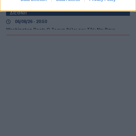
Συρία: Νεκροί και τραυματίες από έκρηξη σε λεωφορείο
κοντά στη Δαμασκό
ΔΙΕΘΝΗ
06/08/26 - 20:50
Washington Post: Ο Τραμπ θέλει τον Τζέι Ντι Βανς
υποψήφιο για την προεδρία το 2028
ΔΙΕΘΝΗ
06/08/26 - 20:17
Σλοβακία: Ιστορικό ρεκόρ ζέστης με 42,2 βαθμούς
Κελσίου
ΔΙΕΘΝΗ
06/08/26 - 20:03
Τεχεράνη προς χώρες του Κόλπου: Πείστε τον Τραμπ να
σταματήσει τις επιθέσεις, ειδάλλως θα υπάρξουν
αντίποινα
ΔΙΕΘΝΗ
06/08/26 - 19:52
Ζελένσκι: Στην Σερβία το Σάββατο, για πρώτη φορά μετά
την έναρξη του ρωσο-ουκρανικού πολέμου
ΕΛΛΑΔΑ
06/08/26 - 19:37