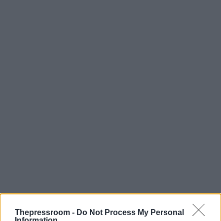
Thepressroom -
Do Not Process My Personal
• οδό Αγ. Αικατερίνης από Μάνδρα έως Λ.
Information