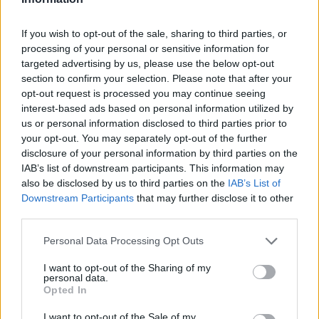
Καταδρομών,
If you wish to opt-out of the sale, sharing to third parties, or
• Λ. Καταδρομών και Γερμανικού.
processing of your personal or sensitive information for
targeted advertising by us, please use the below opt-out
section to confirm your selection. Please note that after your
Παράλληλα, για την περιοχή της Βοιωτίας
opt-out request is processed you may continue seeing
εξακολουθεί να ισχύει η διακοπή και στα δύο
interest-based ads based on personal information utilized by
ρεύματα κυκλοφορίας:
us or personal information disclosed to third parties prior to
your opt-out. You may separately opt-out of the further
• στη Λεωφόρο Οινόης Σχηματαρίου -
disclosure of your personal information by third parties on the
Ελευσίνας, από τη 14η χ/θ (Στεφάνι Βοιωτίας)
IAB’s list of downstream participants. This information may
έως την 7η χ/θ (περιοχή ΤΙΤΑΝ),
also be disclosed by us to third parties on the
IAB’s List of
Downstream Participants
that may further disclose it to other
• στην Παλαιά Εθνική Οδό Ελευσίνας - Θηβών,
third parties.
από 33η χ/θ (θέση 'Αγιος Χριστόφορος) έως
Please note that this website/app uses one or more Google
Personal Data Processing Opt Outs
την 30η χ/θ (όρια με Νομό Αττικής),
services and may gather and store information including but
not limited to your visit or usage behaviour. You may click to
I want to opt-out of the Sharing of my
personal data.
• καθώς και στην Επαρχιακή Οδό Πάνακτου -
grant or deny consent to Google and its third-party tags to
Opted In
Οινόης Αττικής, από την 1η έως την 10η χ/θ.
use your data for below specified purposes in below Google
consent section.
I want to opt-out of the Sale of my