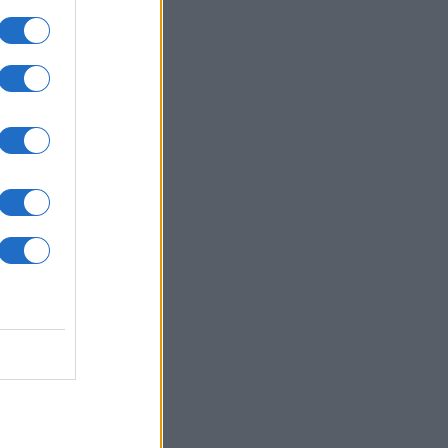
ΙΕΘΝΗ
06/08/26 - 10:52
σικό δάκτυλο» βλέπει το Βερολίνο
ω από το παγιδευμένο drone στη
ψία — «Νέο επίπεδο κινδύνου» και
ψίες για κρατική τρομοκρατία
ΛΛΑΔΑ
06/08/26 - 10:44
κη στον Μυστρά: «Παθολογική
η» ισχυρίζεται ο γιος,
αρισμένη η οικογένεια
ΙΕΘΝΗ
06/08/26 - 10:31
όσχα ανακοίνωσε την κατάρριψη
 ουκρανικών drones – Στο
κεντρο ξανά οι αποθήκες της
σικής Amazon»
ΙΕΘΝΗ
06/08/26 - 10:27