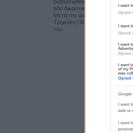
διαπιστώθηκε από την έρευνα 
I want t
ήδη δικαστική απόφαση που του
Opted 
Μετά την άσκηση ποινικής δίω
Τριμελές Πλημμελειοδικείο Θεσσ
I want t
του.
Opted 
I want 
Advertis
Opted 
I want t
of my P
was col
Opted 
Google 
I want t
web or d
I want t
purpose