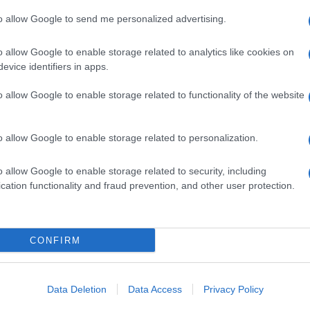
Δ
to allow Google to send me personalized advertising.
o allow Google to enable storage related to analytics like cookies on
«Ρω
πίσ
evice identifiers in apps.
Λει
υπο
o allow Google to enable storage related to functionality of the website
Ε
o allow Google to enable storage related to personalization.
Φρί
αγάπ
o allow Google to enable storage related to security, including
σοκ
Δ
cation functionality and fraud prevention, and other user protection.
Η Μ
GOOGLE NEWS ΚΑΝΟΝΤΑΣ ΚΛΙΚ ΕΔΩ
605
CONFIRM
επί
«ρω
Δ
Data Deletion
Data Access
Privacy Policy