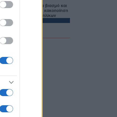
ανία: Καταγγελίες για βιασμό και
τηματική σεξουαλική κακοποίηση
στρατιωτική σχολή ανηλίκων
ΙΚΟΝΟΜΙΑ
06/08/26 - 11:20
μοσιονομικός χώρος» άνω του 1
 ευρώ για την ενέργεια: Αίτημα της
νας στην Κομισιόν για επέκταση
 Ρήτρας Διαφυγής
ΙΕΘΝΗ
06/08/26 - 11:05
ση στον Τραμπ για τα Μάρμαρα
 Παρθενώνα: «Μπορεί να πείσει τη
τανία»
ΛΙΤΙΚΗ
06/08/26 - 11:00
κτρική διασύνδεση Ελλάδας –
ρου: Το παρασκήνιο της
φωνίας με το Παρίσι και η
μενη μέρα