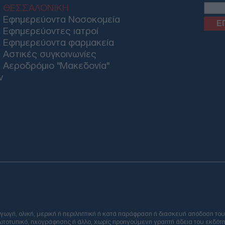
Δ
ΘΕΣΣΑΛΟΝΙΚΗ
Εφημερεύοντα Νοσοκομεία
Εφημερεύοντες ιατροί
Ρώμ
Εφημερεύοντα φαρμακεία
συν
Αστικές συγκοινωνίες
εμπ
συν
Αεροδρόμιο "Μακεδονία"
Δ
ν
Χιρ
όλε
κόσ
Δ
«Κα
πρε
δια
Κολ
Email
Ουκ
Δ
ή, ολική, μερική ή περιληπτική ή κατά παράφραση ή διασκευή απόδοση του
φωτοτυπικό, ηχογράφησης ή άλλο, χωρίς προηγούμενη γραπτή άδεια του εκδότη