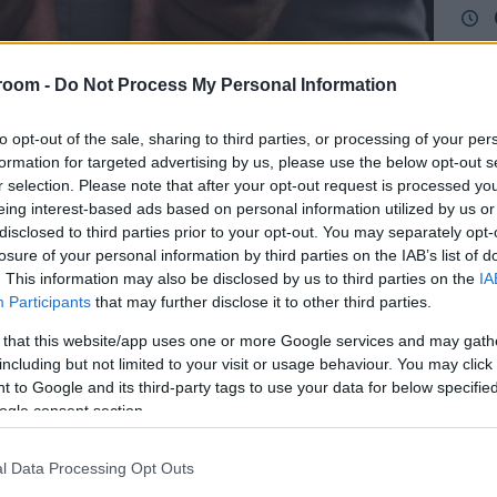
Λιμ
απέ
room -
Do Not Process My Personal Information
Θεσ
δια
ΠΟ
to opt-out of the sale, sharing to third parties, or processing of your per
εται ένας 33χρονος άνδρας, ο οποίος
formation for targeted advertising by us, please use the below opt-out s
ημμένες επιθέσεις στο σπίτι της 46χρονης
r selection. Please note that after your opt-out request is processed y
Μητ
ε περιοχή του δήμου Βόλβης. Ο
eing interest-based ads based on personal information utilized by us or
«Δι
μετά από άμεση κινητοποίηση της
disclosed to third parties prior to your opt-out. You may separately opt-
ΟΠΕ
ε να δικαστεί με την αυτόφωρη
losure of your personal information by third parties on the IAB’s list of
MYA
. This information may also be disclosed by us to third parties on the
IA
επι
Participants
that may further disclose it to other third parties.
Δ
ελία, ο 33χρονος πέρασε τρεις φορές με το
 that this website/app uses one or more Google services and may gath
including but not limited to your visit or usage behaviour. You may click 
ία της γυναίκας μέσα σε ένα 24ωρο. Σε κάθε
Κλι
 to Google and its third-party tags to use your data for below specifi
δόνιζε βαζάκια με εύφλεκτο υγρό προς το
Σφο
ogle consent section.
στη
ληθεί πυρκαγιά ή κάποιος τραυματισμός.
Ρώ
Δ
l Data Processing Opt Outs
αρότερες διαστάσεις, καθώς, όπως