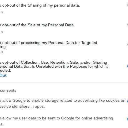
των Αρχών, εις βάρος του συλληφθέντος ίσχυε
o opt-out of the Sharing of my personal data.
Βρετ
 απαγόρευε ρητά να προσεγγίζει την 46χρονη.
συσ
In
ξης, ο άνδρας οδηγήθηκε στο Αυτόφωρο
σε 
αλονίκης για να λογοδοτήσει για τις πράξεις
Ο
o opt-out of the Sale of my Personal Data.
In
«Δη
to opt-out of processing my Personal Data for Targeted
δισ.
ing.
Αθή
In
της
Δ
o opt-out of Collection, Use, Retention, Sale, and/or Sharing
ersonal Data that Is Unrelated with the Purposes for which it
lected.
Out
Πίε
του
Βρε
consents
ΠΟ
o allow Google to enable storage related to advertising like cookies on
evice identifiers in apps.
Ηλε
Κύπ
o allow my user data to be sent to Google for online advertising
συμ
s.
επό