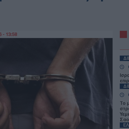
 - 13:58
Δ
Ισρ
επι
Δ
Το 
στρα
Υεμ
Σαο
Ε