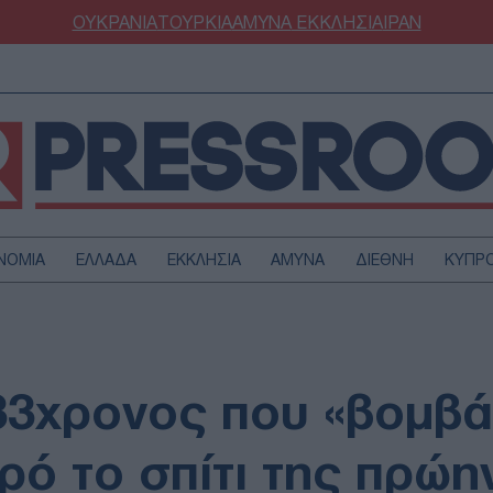
ΟΥΚΡΑΝΙΑ
ΤΟΥΡΚΙΑ
ΑΜΥΝΑ
ΕΚΚΛΗΣΙΑ
ΙΡΑΝ
ΝΟΜΙΑ
ΕΛΛΑΔΑ
ΕΚΚΛΗΣΙΑ
ΑΜΥΝΑ
ΔΙΕΘΝΗ
ΚΥΠΡ
ΟΥΡΚΙΑ
ΟΙΚΟΝΟΜΙΑ
ΜΥΝΑ
ΔΙΕΘΝΗ
FESTYLE
SPORTS
3χρονος που «βομβά
ΑΣΤΡΟΝΟΜΙΑ
ΥΓΕΙΑ
ΩΔΙΑ
ΑΡΘΡΟΓΡΑΦΙΑ
ρό το σπίτι της πρώ