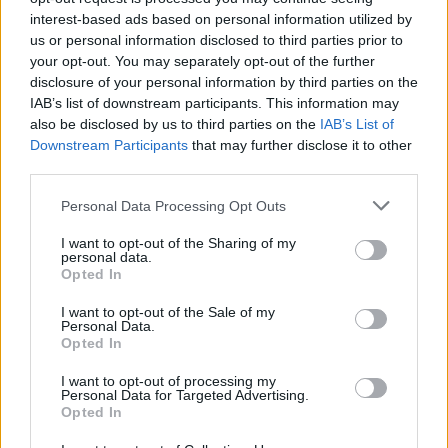
-13.960- λίτρα ηλιέλαιο,
interest-based ads based on personal information utilized by
us or personal information disclosed to third parties prior to
your opt-out. You may separately opt-out of the further
-6.332- λίτρα ουσίας που προσομοιάζει με
disclosure of your personal information by third parties on the
ελαιόλαδο,
IAB’s list of downstream participants. This information may
also be disclosed by us to third parties on the
IAB’s List of
-70- λίτρα διάφανου υγρού με οσμή
Downstream Participants
that may further disclose it to other
ελαιόκαρπου,
third parties.
Please note that this website/app uses one or more Google
Personal Data Processing Opt Outs
-720- κενά μεταλλικά δοχεία,
services and may gather and store information including but
not limited to your visit or usage behaviour. You may click to
I want to opt-out of the Sharing of my
personal data.
-1.750- ευρώ,
grant or deny consent to Google and its third-party tags to
Opted In
use your data for below specified purposes in below Google
consent section.
I want to opt-out of the Sale of my
-2- οχήματα και
Personal Data.
Opted In
πλήθος αυτοκόλλητων ετικετών και εργαλεία
I want to opt-out of processing my
πρόσμειξης.
Personal Data for Targeted Advertising.
Opted In
Ο συλληφθείς, με τη δικογραφία που