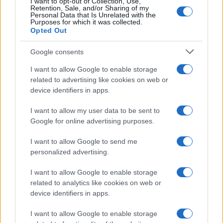
I want to opt-out of Collection, Use,
σχηματίσθηκε σε βάρος του, οδηγήθηκε στον
Retention, Sale, and/or Sharing of my
Personal Data that Is Unrelated with the
αρμόδιο Εισαγγελέα.
Purposes for which it was collected.
Opted Out
ΑΚΟΛΟΥΘΗΣΤΕ ΜΑΣ ΣΤΟ GOOGLE
Google consents
NEWS ΚΑΝΟΝΤΑΣ ΚΛΙΚ ΕΔΩ
I want to allow Google to enable storage
related to advertising like cookies on web or
device identifiers in apps.
TAGS
I want to allow my user data to be sent to
ΣΥΛΛΗΨΗ
ΕΛΑΙΟΛΑΔΟ
ΝΟΘΕΥΜΕΝΟ ΕΛΑΙΟΛΑΔΟ
Google for online advertising purposes.
I want to allow Google to send me
personalized advertising.
Ροή Ειδήσεων
I want to allow Google to enable storage
related to analytics like cookies on web or
ΔΙΕΘΝΗ
device identifiers in apps.
07/08/26 - 13:48
I want to allow Google to enable storage
ΗΠΑ και ASEAN ζητούν την άνευ όρων απελευθέρωση της