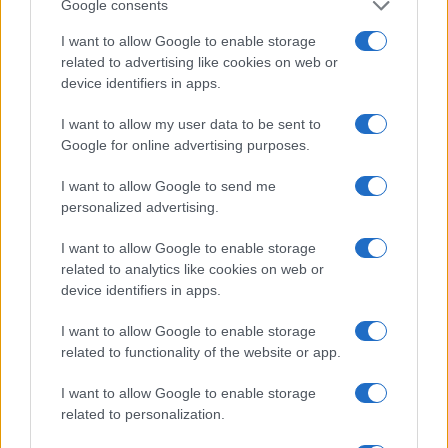
Google consents
I want to allow Google to enable storage
related to advertising like cookies on web or
device identifiers in apps.
I want to allow my user data to be sent to
Google for online advertising purposes.
I want to allow Google to send me
personalized advertising.
I want to allow Google to enable storage
related to analytics like cookies on web or
device identifiers in apps.
Από την άλλη πλευρά, η Άγκυρα εργαλειοποιεί
αδίστακτα και τους ίδιους τους Τουρκοκύπριους,
I want to allow Google to enable storage
καταπατώντας τις ελευθερίες τους,
related to functionality of the website or app.
αλλοιώνοντας την ταυτότητά τους και κρατώντας
τους ουσιαστικά «ομήρους» προκειμένου να
I want to allow Google to enable storage
εξυπηρετήσει τους επεκτατικούς της
related to personalization.
σχεδιασμούς και να εκβιάσει την αναγνώριση του
ψευδοκράτους.