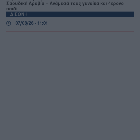
Σαουδική Αραβία – Ανάμεσά τους γυναίκα και 4χρονο
παιδί
ΔΙΕΘΝΗ
07/08/26 - 11:01
«Ο αόρατος ηγέτης»: Σενάρια για την υγεία του
Μοτζτάμπα Χαμενεΐ και παρασκηνιακή ένταση στο Ιράν
ΔΙΕΘΝΗ
07/08/26 - 10:56
Η Μόσχα κατηγορεί το ΝΑΤΟ για άμεση εμπλοκή σε
πλήγματα εντός της Ρωσίας
ΟΙΚΟΝΟΜΙΑ
07/08/26 - 10:50
Σαρώνονται οι αιγιαλοί με drones και «MyCoast»: Πάνω
από 1.500 έλεγχοι σε παραλίες – Βαρύτατα πρόστιμα για
αυθαιρεσίες
ΕΛΛΑΔΑ
07/08/26 - 10:38
Συνελήφθη στη Γερμανία 31χρονος Γεωργιανός της
ρωσόφωνης μαφίας – Κατηγορείται για τρεις
ανθρωποκτονίες
ΔΙΕΘΝΗ