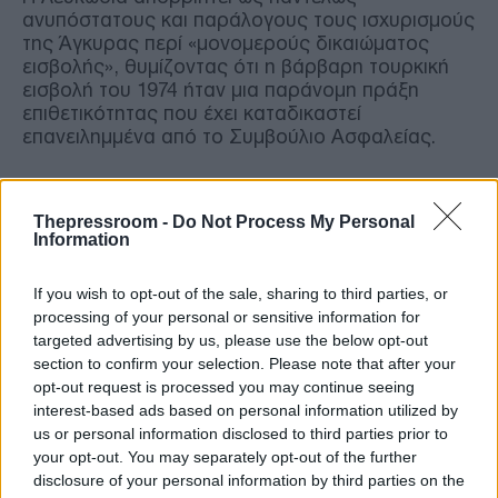
ανυπόστατους και παράλογους τους ισχυρισμούς
της Άγκυρας περί «μονομερούς δικαιώματος
εισβολής», θυμίζοντας ότι η βάρβαρη τουρκική
εισβολή του 1974 ήταν μια παράνομη πράξη
επιθετικότητας που έχει καταδικαστεί
επανειλημμένα από το Συμβούλιο Ασφαλείας.
Το διάβημα καταγγέλλει σε υψηλούς τόνους ότι η
Τουρκία επιχειρεί θρασύτατα να αποστρέψει την
Thepressroom -
Do Not Process My Personal
προσοχή από τις ευθύνες της, προωθώντας μια
Information
παράνομη, αποσχιστική οντότητα στα
κατεχόμενα, η οποία έχει γεννηθεί μέσα από το
If you wish to opt-out of the sale, sharing to third parties, or
αίμα και τη βία.
processing of your personal or sensitive information for
targeted advertising by us, please use the below opt-out
section to confirm your selection. Please note that after your
Η κατοχή αυτή πλήττει ανηλεώς το σύνολο του
opt-out request is processed you may continue seeing
κυπριακού λαού. Από τη μία πλευρά, οι
interest-based ads based on personal information utilized by
Ελληνοκύπριοι υφίστανται τις συνέπειες μιας
us or personal information disclosed to third parties prior to
συστηματικής και εγκληματικής πολιτικής
your opt-out. You may separately opt-out of the further
δημογραφικής και πολιτιστικής αλλοίωσης, η
disclosure of your personal information by third parties on the
οποία περιλαμβάνει τον μαζικό έποικισμό, την