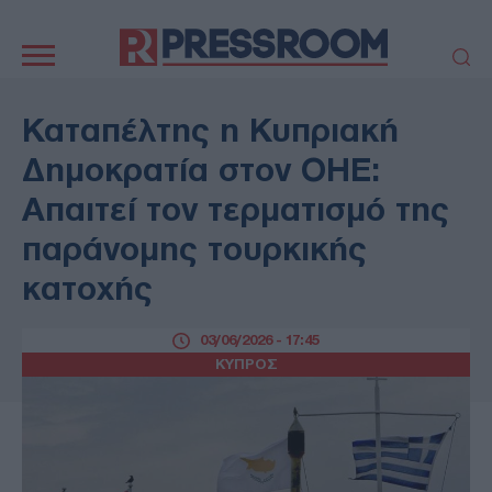
Κεντρική
πλοήγηση
ΠΟΛΙΤΙΚΗ
ΤΟΥΡΚΙΑ
Καταπέλτης η Κυπριακή
ΟΙΚΟΝΟΜΙΑ
ΕΛΛΑΔΑ
Δημοκρατία στον ΟΗΕ:
ΕΚΚΛΗΣΙΑ
ΑΜΥΝΑ
Απαιτεί τον τερματισμό της
ΔΙΕΘΝΗ
ΚΥΠΡΟΣ
παράνομης τουρκικής
MEDIA
LIFESTYLE
κατοχής
SPORTS
ΑΥΤΟΔΙΟΙΚΗΣΗ
AUTO - MOTO
ΓΑΣΤΡΟΝΟΜΙΑ
03/06/2026 - 17:45
ΥΓΕΙΑ
ΤΕΧΝΟΛΟΓΙΑ
ΚΥΠΡΟΣ
ΠΑΡΑΞΕΝΑ
ΖΩΔΙΑ
ΑΡΘΡΟΓΡΑΦΙΑ