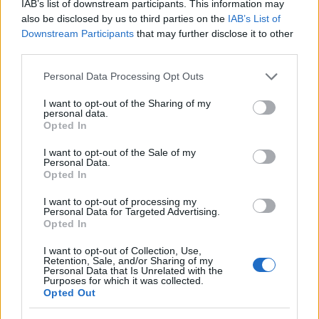
IAB’s list of downstream participants. This information may
οργανωμένη καταστροφή της χριστιανικής και
also be disclosed by us to third parties on the
IAB’s List of
πολιτιστικής κληρονομιάς, και την απάνθρωπη
Downstream Participants
that may further disclose it to other
καταστολή των εγκλωβισμένων με απώτερο
third parties.
στόχο τον πλήρη αφανισμό τους.
Please note that this website/app uses one or more Google
Personal Data Processing Opt Outs
services and may gather and store information including but
not limited to your visit or usage behaviour. You may click to
I want to opt-out of the Sharing of my
personal data.
grant or deny consent to Google and its third-party tags to
Opted In
use your data for below specified purposes in below Google
consent section.
I want to opt-out of the Sale of my
Personal Data.
Opted In
I want to opt-out of processing my
Personal Data for Targeted Advertising.
Opted In
I want to opt-out of Collection, Use,
Retention, Sale, and/or Sharing of my
Personal Data that Is Unrelated with the
Purposes for which it was collected.
Opted Out