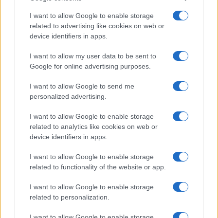
NOMADS
NOMADS ANT1
ΤΡΕΙΛΕΡ NOMADS
ΠΑΙΚΤΕΣ NOMADS
NOMADS ΝΕΑ
I want to allow Google to enable storage
related to advertising like cookies on web or
device identifiers in apps.
Ροή Ειδήσεων
I want to allow my user data to be sent to
Google for online advertising purposes.
ΔΙΕΘΝΗ
I want to allow Google to send me
personalized advertising.
06/08/26 - 17:51
Διπλωματική ένταση Μόσχας-Παρισιού για την απέλαση
I want to allow Google to enable storage
Ρωσίδας δημοσιογράφου από τη Γαλλία
related to analytics like cookies on web or
ΑΜΥΝΑ
device identifiers in apps.
06/08/26 - 17:47
ΣΣΕ, ΣΜΥ, ΣΜΥΑ: Πρόσκληση να παρουσιαστούν προς
I want to allow Google to enable storage
κατάταξη οι φετινοί πρωτοετείς τους
related to functionality of the website or app.
ΔΙΕΘΝΗ
06/08/26 - 17:30
I want to allow Google to enable storage
related to personalization.
Reuters: Ιράν και Ομάν συμφώνησαν για τον έλεγχο των
Στενών του Ορμούζ - Τα τέλη διέλευσης στο επίκεντρο
ΕΛΛΑΔΑ
I want to allow Google to enable storage