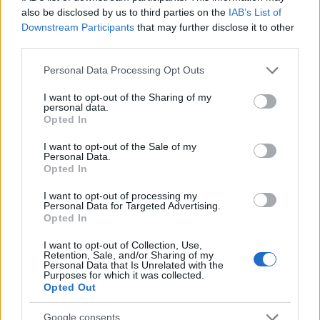
Μπορεί να μην είπε το όνομα του Λευτέρη, όμως
also be disclosed by us to third parties on the
IAB’s List of
ο χρυσός Ολυμπιονίκης των κρίκων έχει γενέθλια
Downstream Participants
that may further disclose it to other
σήμερα και η έκπληξη έρχεται για τον Λευτέρη
third parties.
από το Παλαουάν!
Please note that this website/app uses one or more Google
Personal Data Processing Opt Outs
services and may gather and store information including but
not limited to your visit or usage behaviour. You may click to
I want to opt-out of the Sharing of my
personal data.
grant or deny consent to Google and its third-party tags to
Opted In
use your data for below specified purposes in below Google
consent section.
I want to opt-out of the Sale of my
Personal Data.
Opted In
I want to opt-out of processing my
Personal Data for Targeted Advertising.
Opted In
I want to opt-out of Collection, Use,
Retention, Sale, and/or Sharing of my
Personal Data that Is Unrelated with the
Purposes for which it was collected.
Opted Out
TAGS
Google consents