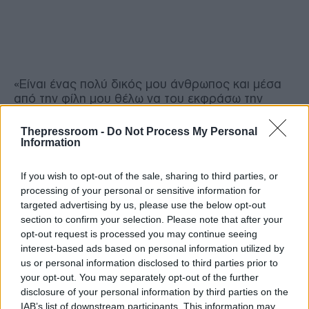
«Είναι ένας πολύ δικός μου άνθρωπος και μέσα
από την φίλη μου θέλω να του εκφράσω την
αγάπη μου και τις ευχές μου».
Thepressroom -
Do Not Process My Personal
Information
Παρότι οι δυο τους δεν το επιβεβαιώνουν έχουν
αναφέρει πολλές φορές πως
η Βασιλική
If you wish to opt-out of the sale, sharing to third parties, or
Μιλλούση έχει σχέση με τον
Λευτέρη
processing of your personal or sensitive information for
Πετρούνια
και ακόμα μία φορά μέσα από το
targeted advertising by us, please use the below opt-out
Nomads εξέφρασε τον έρωτά της για τον χρυσό
section to confirm your selection. Please note that after your
Ολυμπιονίκη, που είναι σήμερα, 30 Νοεμβρίου και
opt-out request is processed you may continue seeing
γίνεται 27 χρονών.
interest-based ads based on personal information utilized by
us or personal information disclosed to third parties prior to
ΔΙΑΒΑΣΤΕ: Nomads: Το... πρόδωσε! Είναι μαζί
your opt-out. You may separately opt-out of the further
Πετρούνιας - Μιλλούση; (ΒΙΝΤΕΟ)
disclosure of your personal information by third parties on the
IAB’s list of downstream participants. This information may