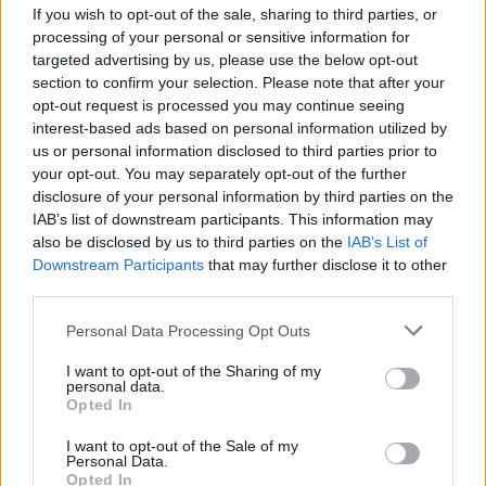
If you wish to opt-out of the sale, sharing to third parties, or
Το μήνυμα Μητσοτάκη και το ρεκόρ στο
processing of your personal or sensitive information for
YouTube
targeted advertising by us, please use the below opt-out
section to confirm your selection. Please note that after your
Το αποψινό live απέκτησε μέχρι και πολιτικό
opt-out request is processed you may continue seeing
ενδιαφέρον, καθώς ο πρωθυπουργός Κυριάκος
interest-based ads based on personal information utilized by
Μητσοτάκης, από το βήμα του 16ου συνεδρίου
us or personal information disclosed to third parties prior to
της Νέας Δημοκρατίας, αναφέρθηκε στον τελικό.
your opt-out. You may separately opt-out of the further
Απευθυνόμενος στον πρόεδρο του ΕΛΚ
disclosure of your personal information by third parties on the
Μάνφρεντ Βέμπερ και τον Κύπριο πρόεδρο Νίκο
IAB’s list of downstream participants. This information may
Χριστοδουλίδη, ο κ. Μητσοτάκης ευχαρίστησε για
also be disclosed by us to third parties on the
IAB’s List of
την ευρωπαϊκή στήριξη, ενώ εξέφρασε την
Downstream Participants
that may further disclose it to other
βεβαιότητα ότι η παραδοσιακή αμοιβαία
third parties.
ανταλλαγή ψήφων με την «αδελφή Κύπρο» θα
Please note that this website/app uses one or more Google
Personal Data Processing Opt Outs
συνεχιστεί και φέτος.
services and may gather and store information including but
not limited to your visit or usage behaviour. You may click to
I want to opt-out of the Sharing of my
Πέρα από τα προγνωστικά, ο Έλληνας
personal data.
grant or deny consent to Google and its third-party tags to
Opted In
εκπρόσωπος έχει ήδη αναδειχθεί σε μεγάλο
use your data for below specified purposes in below Google
νικητή του κοινού, σπάζοντας κάθε ρεκόρ με
consent section.
I want to opt-out of the Sale of my
περισσότερες από 2 εκατομμύρια προβολές στο
Personal Data.
YouTube για την εμφάνισή του στον ημιτελικό. Ο
Opted In