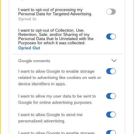
ίδιος στέλνει ένα ηχηρό μήνυμα στους νέους να
I want to opt-out of processing my
μην σταματούν να κυνηγούν τα όνειρά τους,
Personal Data for Targeted Advertising.
όσες δυσκολίες κι αν αντιμετωπίζουν.
Opted In
I want to opt-out of Collection, Use,
Ο μεγάλος τελικός θα ξεκινήσει στις 22:00 και θα
Retention, Sale, and/or Sharing of my
μεταδοθεί απευθείας από την ΕΡΤ1, το Δεύτερο
Personal Data that Is Unrelated with the
Purposes for which it was collected.
Πρόγραμμα, το ERT COSMOS, τη Φωνή της
Opted Out
Ελλάδας, καθώς και μέσω του ERTFLIX με πλήρη
διερμηνεία στη νοηματική γλώσσα και χωρίς τη
Google consents
διακοπή διαφημίσεων.
I want to allow Google to enable storage
related to advertising like cookies on web or
ΑΚΟΛΟΥΘΗΣΤΕ ΜΑΣ ΣΤΟ GOOGLE
device identifiers in apps.
NEWS ΚΑΝΟΝΤΑΣ ΚΛΙΚ ΕΔΩ
I want to allow my user data to be sent to
Google for online advertising purposes.
TAGS
I want to allow Google to send me
personalized advertising.
AKYLAS
EUROVISION
ΕΛΛΗΝΙΚΗ ΣΥΜΜΕΤΟΧΗ ΣΤΗ EUROVISION
I want to allow Google to enable storage