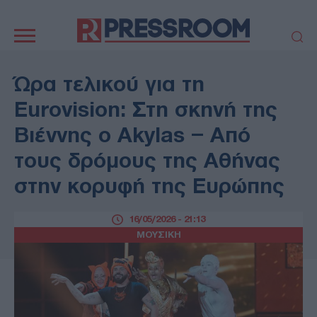
Κεντρική
πλοήγηση
ΠΟΛΙΤΙΚΗ
ΤΟΥΡΚΙΑ
Ώρα τελικού για τη
ΟΙΚΟΝΟΜΙΑ
ΕΛΛΑΔΑ
Eurovision: Στη σκηνή της
ΕΚΚΛΗΣΙΑ
ΑΜΥΝΑ
Βιέννης ο Akylas – Από
ΔΙΕΘΝΗ
ΚΥΠΡΟΣ
τους δρόμους της Αθήνας
MEDIA
LIFESTYLE
στην κορυφή της Ευρώπης
SPORTS
ΑΥΤΟΔΙΟΙΚΗΣΗ
AUTO - MOTO
ΓΑΣΤΡΟΝΟΜΙΑ
16/05/2026 - 21:13
ΥΓΕΙΑ
ΤΕΧΝΟΛΟΓΙΑ
ΜΟΥΣΙΚΗ
ΠΑΡΑΞΕΝΑ
ΖΩΔΙΑ
ΑΡΘΡΟΓΡΑΦΙΑ