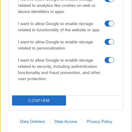
related to analytics like cookies on web or
device identifiers in apps.
Ροή Ειδήσεων
I want to allow Google to enable storage
related to functionality of the website or app.
ΖΩΔΙΑ
I want to allow Google to enable storage
related to personalization.
06/08/26 - 23:52
Ζώδια: Οι αστρολογικές προβλέψεις για την Παρασκευή
I want to allow Google to enable storage
7/8 από την Αλεξάνδρα Καρτά
related to security, including authentication
SPORTS
functionality and fraud prevention, and other
06/08/26 - 23:52
user protection.
ΠΑΟΚ - Άντερλεχτ 0-1: Σοκαρίστηκε αλλά μπορεί!!
ΕΛΛΑΔΑ
06/08/26 - 23:46
CONFIRM
Χανιά: ΕΔΕ για την 75χρονη που έφυγε από το Αστυνομικό
Τμήμα και βρέθηκε νεκρή
ΔΙΕΘΝΗ
Data Deletion
Data Access
Privacy Policy
06/08/26 - 23:20
Οι «μαύρες χήρες» της Ρωσίας εν καιρώ πολέμου: