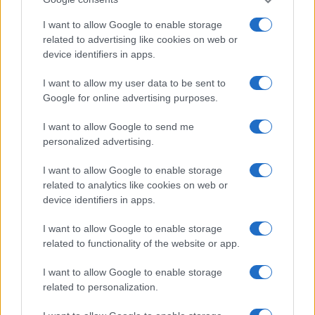
ΕΚΤ
ΑΜΕΤΑΒΛΗΤΑ ΕΠΙΤΟΚΙΑ
I want to allow Google to enable storage
related to advertising like cookies on web or
device identifiers in apps.
Ροή Ειδήσεων
I want to allow my user data to be sent to
Google for online advertising purposes.
ΤΟΥΡΚΙΑ
I want to allow Google to send me
personalized advertising.
08/08/26 - 09:20
Αντίδραση της Τουρκίας στο νέο Χωροταξικό για τον
I want to allow Google to enable storage
τουρισμό
related to analytics like cookies on web or
ΕΛΛΑΔΑ
device identifiers in apps.
08/08/26 - 08:59
Καιρός: στους 39°C η θερμοκρασία και μελτέμια στο
I want to allow Google to enable storage
Αιγαίο
related to functionality of the website or app.
ΕΛΛΑΔΑ
08/08/26 - 08:42
I want to allow Google to enable storage
related to personalization.
Στο αποκορύφωμά της η έξοδος του Αυγούστου
ΔΙΕΘΝΗ