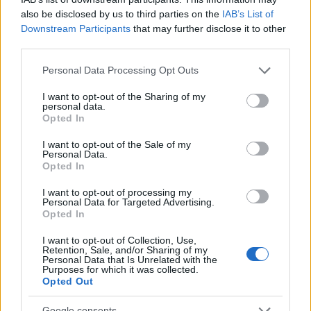
also be disclosed by us to third parties on the
IAB’s List of
Downstream Participants
that may further disclose it to other
Η Κριστίν Λαγκάρντ και το επιτελείο της
third parties.
ξεκαθάρισαν πως δεν δεσμεύονται για τη
Please note that this website/app uses one or more Google
Personal Data Processing Opt Outs
μελλοντική πορεία της νομισματικής πολιτικής,
services and may gather and store information including but
επισημαίνοντας ότι κάθε απόφαση θα λαμβάνεται
not limited to your visit or usage behaviour. You may click to
I want to opt-out of the Sharing of my
από συνεδρίαση σε συνεδρίαση με βάση τα
personal data.
grant or deny consent to Google and its third-party tags to
εκάστοτε οικονομικά δεδομένα. Σταθερός
Opted In
use your data for below specified purposes in below Google
στόχος παραμένει η επαναφορά του
consent section.
πληθωρισμού στο 2% μεσοπρόθεσμα, με την
I want to opt-out of the Sale of my
Personal Data.
τράπεζα να παραμένει σε εγρήγορση για την
Opted In
αντιμετώπιση της μεταβλητότητας που επιβάλλει
το πολεμικό κλίμα.
I want to opt-out of processing my
Personal Data for Targeted Advertising.
Opted In
ΑΚΟΛΟΥΘΗΣΤΕ ΜΑΣ ΣΤΟ GOOGLE
I want to opt-out of Collection, Use,
NEWS ΚΑΝΟΝΤΑΣ ΚΛΙΚ ΕΔΩ
Retention, Sale, and/or Sharing of my
Personal Data that Is Unrelated with the
Purposes for which it was collected.
Opted Out
TAGS
Google consents