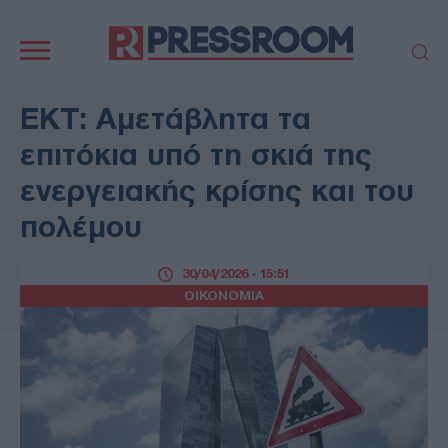
Κεντρική
πλοήγηση
ΠΟΛΙΤΙΚΗ
ΤΟΥΡΚΙΑ
ΕΚΤ: Αμετάβλητα τα
ΟΙΚΟΝΟΜΙΑ
ΕΛΛΑΔΑ
επιτόκια υπό τη σκιά της
ΕΚΚΛΗΣΙΑ
ΑΜΥΝΑ
ενεργειακής κρίσης και του
ΔΙΕΘΝΗ
ΚΥΠΡΟΣ
πολέμου
MEDIA
LIFESTYLE
SPORTS
ΑΥΤΟΔΙΟΙΚΗΣΗ
30/04/2026 - 15:51
AUTO - MOTO
ΓΑΣΤΡΟΝΟΜΙΑ
ΟΙΚΟΝΟΜΙΑ
ΥΓΕΙΑ
ΤΕΧΝΟΛΟΓΙΑ
ΠΑΡΑΞΕΝΑ
ΖΩΔΙΑ
ΑΡΘΡΟΓΡΑΦΙΑ