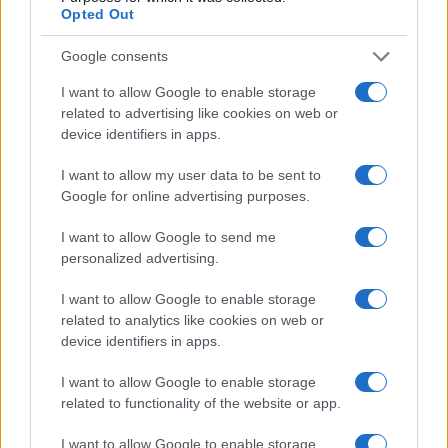
NEWS ΚΑΝΟΝΤΑΣ ΚΛΙΚ ΕΔΩ
Opted Out
Google consents
TAGS
I want to allow Google to enable storage
related to advertising like cookies on web or
ΓΙΑΝΝΗΣ ΒΡΟΥΤΣΗΣ
ΥΠΟΥΡΓΟΣ ΓΙΑΝΝΗΣ ΒΡΟΥΤΣΗΣ
device identifiers in apps.
ΕΙΣΦΟΡΕΣ
ΡΥΘΜΙΣΕΙΣ ΣΕ ΔΟΣΕΙΣ
I want to allow my user data to be sent to
Google for online advertising purposes.
Ροή Ειδήσεων
I want to allow Google to send me
personalized advertising.
ΑΜΥΝΑ
I want to allow Google to enable storage
related to analytics like cookies on web or
06/08/26 - 22:26
device identifiers in apps.
DHC-515: Άρχισε στον Καναδά η κατασκευή του πρώτου
ελληνικού σύγχρονου δασοπυροσβεστικού αεροσκάφους
I want to allow Google to enable storage
ΑΜΥΝΑ
related to functionality of the website or app.
06/08/26 - 22:17
ΓΕΕΘΑ: Σοβαρές τουρκικές προκλήσεις στο Αιγαίο, με
I want to allow Google to enable storage