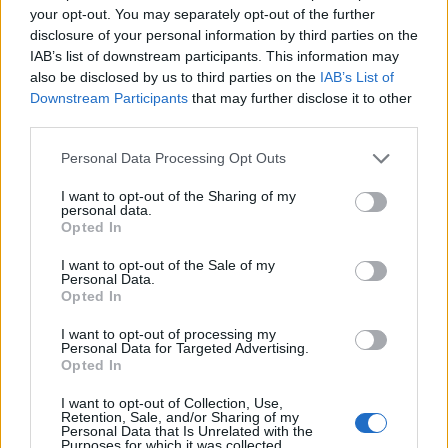
ανάσα σε χιλιάδες οφειλέτες, που, λόγω της
your opt-out. You may separately opt-out of the further
πανδημίας Covid-19
, είτε δεν μπόρεσαν να
disclosure of your personal information by third parties on the
ανταποκριθούν με συνέπεια
σε παλαιότερες
IAB’s list of downstream participants. This information may
ρυθμίσεις των ασφαλιστικών τους οφειλών
είτε
also be disclosed by us to third parties on the
IAB’s List of
εμφανίζουν αδυναμίες καταβολής των
Downstream Participants
that may further disclose it to other
τρεχουσών οφειλών.
third parties.
Please note that this website/app uses one or more Google
Personal Data Processing Opt Outs
Επίσης, σύμφωνα με την ανακοίνωση, με την
services and may gather and store information including but
αντίστοιχη ρύθμιση του
υπουργείου Οικονομικών
not limited to your visit or usage behaviour. You may click to
I want to opt-out of the Sharing of my
για τις φορολογικές οφειλές
, η κυβέρνηση
personal data.
grant or deny consent to Google and its third-party tags to
Opted In
Μητσοτάκη προσφέρει ένα ολοκληρωμένο δίχτυ
use your data for below specified purposes in below Google
προστασίας για τους οφειλέτες και δίνει μεγάλη
consent section.
I want to opt-out of the Sale of my
ευχέρεια κινήσεων σε χιλιάδες ελεύθερους
Personal Data.
επαγγελματίες, αυτοαπασχολούμενους και
Opted In
επιχειρήσεις, εν μέσω των πρωτόγνωρων
οικονομικών συνθηκών, που βιώνουν, λόγω της
I want to opt-out of processing my
Personal Data for Targeted Advertising.
πανδημίας, να επανενταχθούν και να ρυθμίσουν
Opted In
τις οφειλές τους.
I want to opt-out of Collection, Use,
Retention, Sale, and/or Sharing of my
ΑΚΟΛΟΥΘΗΣΤΕ ΜΑΣ ΣΤΟ GOOGLE
Personal Data that Is Unrelated with the
Purposes for which it was collected.