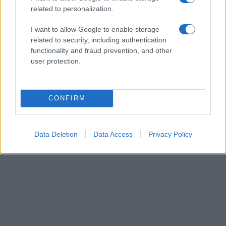
οπλισμένα F-16, εμπλοκή, UAV και ATR-72!
related to personalization.
ΕΛΛΑΔΑ
06/08/26 - 22:13
I want to allow Google to enable storage
related to security, including authentication
Κλήρωση Τζόκερ 3102 (6/8/2026): Αυτοί είναι οι τυχεροί
αριθμοί που κερδίζουν
functionality and fraud prevention, and other
ΔΙΕΘΝΗ
user protection.
06/08/26 - 22:03
Fars: Το Ιρανικό κοινοβούλιο εξετάζει την απαγόρευση
διέλευσης αμερικανικών και ισραηλινών πλοίων από το
CONFIRM
Ορμούζ
ΕΛΛΑΔΑ
06/08/26 - 21:31
Data Deletion
Data Access
Privacy Policy
Πυρκαγιές: Ολοκληρώθηκαν 325 αυτοψίες σε πληγείσες
περιοχές - Ακατάλληλα κρίθηκαν 118 κτήρια
ΔΙΕΘΝΗ
06/08/26 - 21:07
Γερμανία: Τουλάχιστον 25 τραυματίες από σύγκρουση
τραμπ στο Γκελζενκίρχεν - Σε σοβαρή κατάσταση 3 εξ'
αυτών
ΔΙΕΘΝΗ
06/08/26 - 20:50