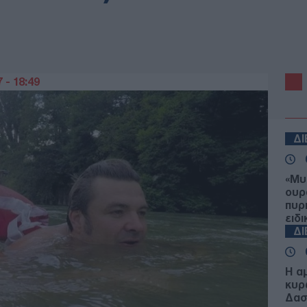
 - 18:49
Δ
«Μυ
ουρ
πυρ
ειδ
Δ
Η α
κυρ
Δασ