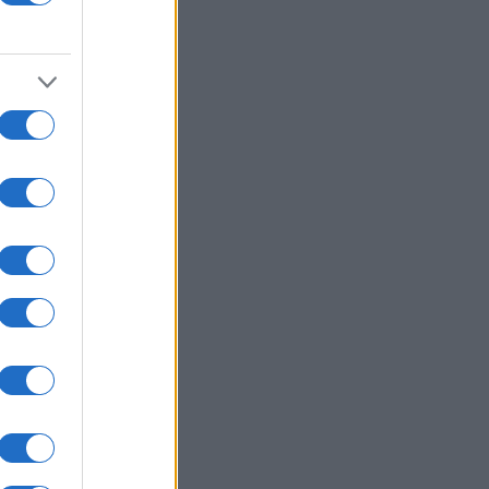
08/08/26 - 22:09
τάν: «Όπως το Άρθρο 5 του ΝΑΤΟ
αμυντικό σύμφωνο Τουρκίας,
ιστάν και Σαουδικής Αραβίας» -
ιχτό το ενδεχόμενο για την
υπτο
ΥΡΚΙΑ
08/08/26 - 22:04
έμβαση Άγκυρας για τη Μαύρη
ασσα: Ζητά μορατόριουμ
θέσεων σε εμπορικά πλοία από
ία και Ουκρανία
ΛΛΑΔΑ
08/08/26 - 21:59
ξανδρούπολη: Τραγική κατάληξη
 τον 77χρονο που ανασύρθηκε από
άδι
ΙΕΘΝΗ
08/08/26 - 21:53