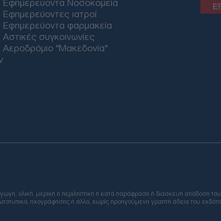
Εφημερεύοντα Νοσοκομεία
Εφημερεύοντες ιατροί
Καύ
Εφημερεύοντα φαρμακεία
ανέ
Αστικές συγκοινωνίες
εκδ
Αεροδρόμιο "Μακεδονία"
Δ
ν
Τεχ
υπο
κυρ
για 
Δ
Πέν
Ταλ
κρί
των
Email
Δ
ή, ολική, μερική ή περιληπτική ή κατά παράφραση ή διασκευή απόδοση του
φωτοτυπικό, ηχογράφησης ή άλλο, χωρίς προηγούμενη γραπτή άδεια του εκδότη
Στο