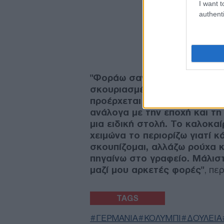
I want t
authenti
"Φοράω σανδάλια για να μην
σκουριασμένα αντικείμενα π
προέρχεται από τις Άλπεις κα
ανάλογα με την εποχή και τη
μια ειδική στολή. Το καλοκα
χειμώνα το περιορίζω γιατί 
σκουπίζομαι, αλλάζω ρούχα 
πηγαίνω στο γραφείο. Μάλισ
μαζί μου αρκετές φορές"
, πε
TAGS
ΓΕΡΜΑΝΙΑ
ΚΟΛΥΜΠΙ
ΔΟΥΛΕΙΑ