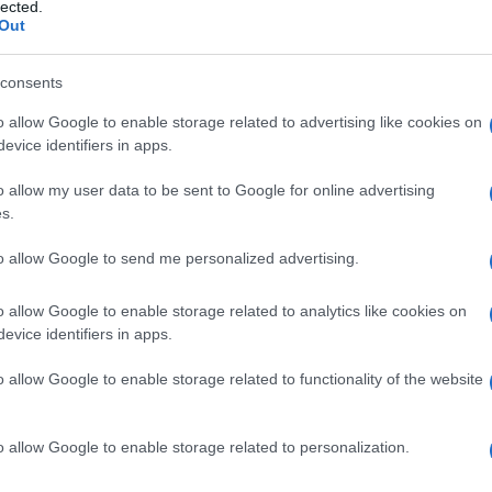
lected.
Out
Φιν
consents
το 
Πακ
o allow Google to enable storage related to advertising like cookies on
Ανο
evice identifiers in apps.
Αίγ
ΤΟ
o allow my user data to be sent to Google for online advertising
s.
Παρ
Θάλ
to allow Google to send me personalized advertising.
επι
Ρωσ
o allow Google to enable storage related to analytics like cookies on
Ε
evice identifiers in apps.
o allow Google to enable storage related to functionality of the website
Αλε
για
πηγ
Δ
o allow Google to enable storage related to personalization.