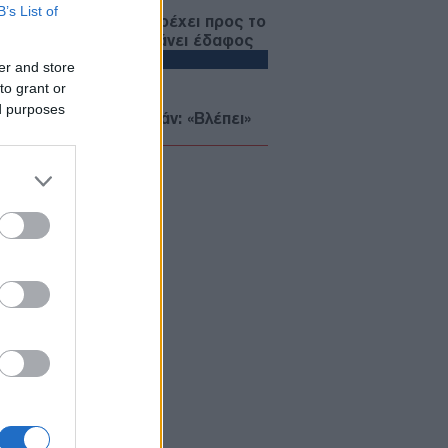
B’s List of
α vs ΗΠΑ: Το Πεκίνο τρέχει προς το
λον, η Ουάσινγκτον χάνει έδαφος
ΥΡΚΙΑ
er and store
to grant or
08/08/26 - 22:34
ed purposes
άλογο αφήγημα Φιντάν: «Βλέπει»
ήνη 50 ετών στην Κύπρο χάρη στον
ατό κατοχής!
ΙΕΘΝΗ
08/08/26 - 22:27
D κατά Μαμντάνι για την επίσκεψη
ανιάχου: «Με τη ρητορική του
ατρέπει τον κίνδυνο από κατηγορία
 5»
ΛΛΑΔΑ
08/08/26 - 22:18
λόκο» της ΕΛ.ΑΣ. σε βενζινάδικο
 Παλαιό Φάληρο: Συνελήφθησαν
τμπουλ» και «μπουλντόγκ» της
όφωνης μαφίας
ΥΡΚΙΑ