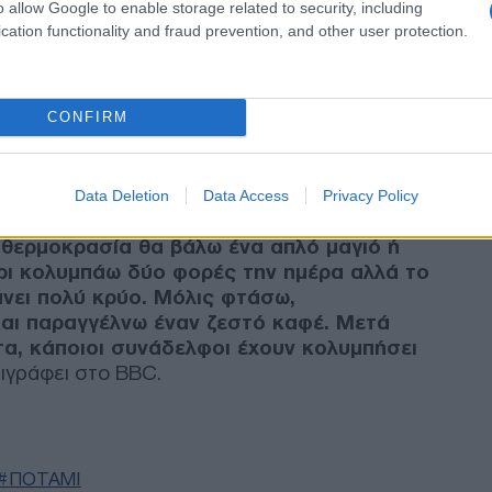
o allow Google to enable storage related to security, including
Βαν
cation functionality and fraud prevention, and other user protection.
θα 
Ορμ
τερ
Δ
CONFIRM
Έκρ
 βλάψω τα πόδια μου σε γυαλιά ή
ΥΠΕ
ου υπάρχουν στο ποτάμι. Το νερό
Data Deletion
Data Access
Privacy Policy
Απο
ι το καλοκαίρι είναι πιο ζεστό, οπότε
επί
 θερμοκρασία θα βάλω ένα απλό μαγιό ή
Δ
ίρι κολυμπάω δύο φορές την ημέρα αλλά το
κάνει πολύ κρύο. Μόλις φτάσω,
«Απ
και παραγγέλνω έναν ζεστό καφέ. Μετά
στη
τα, κάποιοι συνάδελφοι έχουν κολυμπήσει
πετ
ριγράφει στο BBC.
άδε
Ε
Τρα
ΠΟΤΑΜΙ
συν