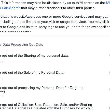
. This information may also be disclosed by us to third parties on the
IA
Κίν
Participants
that may further disclose it to other third parties.
μέλ
ΤΟ
 that this website/app uses one or more Google services and may gath
including but not limited to your visit or usage behaviour. You may click 
 to Google and its third-party tags to use your data for below specifi
Παρ
ogle consent section.
ειρ
στρ
Δ
l Data Processing Opt Outs
ι με λεωφορείο ούτε με αυτοκίνητο ή άλλο
o opt-out of the Sharing of my personal data.
 ποτάμι, καλύπτοντας καθημερινά μια
NYP
In
ι ο ίδιος. "Η κίνηση στον δρόμο δίπλα
Νετ
μετ
ι ενοχλητική. Σου σπάει τα νεύρα, ενώ το
1 σε
o opt-out of the Sale of my Personal Data.
ηρεμεί",
συμπληρώνει.
Ε
In
εία έφτιαξε την τσάντα όπου αποθηκεύει τα
ι και λειτουργεί σαν σημαδούρα, ενώ είναι
to opt-out of processing my Personal Data for Targeted
«Μπ
ing.
In
στο
«πί
o opt-out of Collection, Use, Retention, Sale, and/or Sharing
ρωσ
ersonal Data that Is Unrelated with the Purposes for which it
ΤΟ