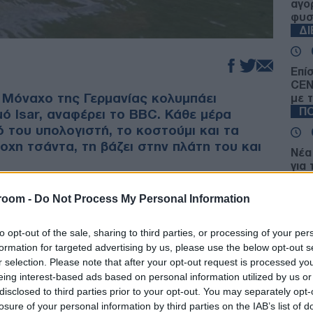
αγο
φυσ
Δ
Επί
CEN
 Μόναχο της Γερμανίας κολυμπάει
με 
Π
ό Isar, αναφέρει το BBC. Κάθε μέρα
 του υπολογιστή, το κοστούμι και τα
οχη τσάντα, τη βάζει στην πλάτη του και
Νέα
για
Σαν
κατ
room -
Do Not Process My Personal Information
ΟΙ
to opt-out of the sale, sharing to third parties, or processing of your per
Επι
formation for targeted advertising by us, please use the below opt-out s
είν
r selection. Please note that after your opt-out request is processed y
η θ
eing interest-based ads based on personal information utilized by us or
Δ
disclosed to third parties prior to your opt-out. You may separately opt-
losure of your personal information by third parties on the IAB’s list of