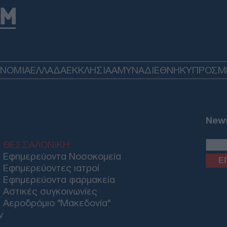
ΗΠΑ
μπλ
χορ
Οίκ
Δ
ΟΝΟΜΙΑ
ΕΛΛΑΔΑ
ΕΚΚΛΗΣΙΑ
ΑΜΥΝΑ
ΔΙΕΘΝΗ
ΚΥΠΡΟΣ
M
Ιρά
Μοτ
ετο
αντ
News
Δ
ΘΕΣΣΑΛΟΝΙΚΗ
Μετ
Εφημερεύοντα Νοσοκομεία
Ισπ
Εφημερεύοντες ιατροί
ελέ
Εφημερεύοντα φαρμακεία
Ε
Αστικές συγκοινωνίες
Αεροδρόμιο "Μακεδονία"
Πέθ
ν
Πιτ