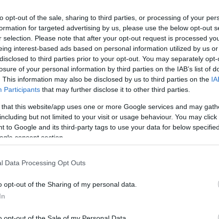
Ζελ
ατζ
τειλε ξεκάθαρο μήνυμα προς την Τουρκία
to opt-out of the sale, sharing to third parties, or processing of your per
τη 
ης Άγκυρας που επιχειρεί να επικυρώσει τις
formation for targeted advertising by us, please use the below opt-out s
Δ
r selection. Please note that after your opt-out request is processed y
Ο κυβερνητικός εκπρόσωπος υπογράμμισε ότι
eing interest-based ads based on personal information utilized by us or
ασίζεται σε εθνική νομοθεσία στερείται
Τι 
disclosed to third parties prior to your opt-out. You may separately opt-
ευρά του Διεθνούς Δικαίου, χαρακτηρίζοντας
Σ. 
losure of your personal information by third parties on the IAB’s list of
κής κατανάλωσης».
Ένα
. This information may also be disclosed by us to third parties on the
IA
ΤΟ
Participants
that may further disclose it to other third parties.
 that this website/app uses one or more Google services and may gath
Νέα
including but not limited to your visit or usage behaviour. You may click 
μετ
 to Google and its third-party tags to use your data for below specifi
Του
ogle consent section.
Δ
l Data Processing Opt Outs
ΗΠΑ
κυρ
o opt-out of the Sharing of my personal data.
έως
In
Δ
o opt-out of the Sale of my Personal Data.