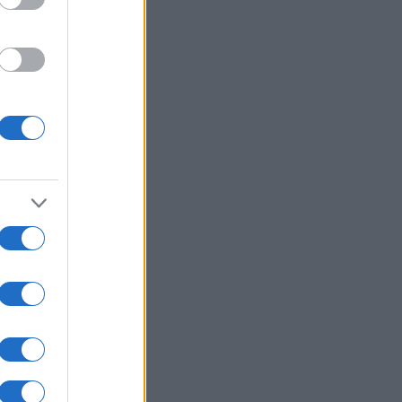
: Νέα αποχαρακτηρισμένα αρχεία
UFO - Γιγαντιαία τρίγωνα,
αλλικές σφαίρες και ανεξήγητα
α
ΙΚΟΝΟΜΙΑ
07/08/26 - 21:10
ονομία: Στο 3,4% υποχώρησε ο
θωρισμός τον Ιούλιο – Μικρή
δος στα τρόφιμα
ΛΛΑΔΑ
07/08/26 - 20:42
κη στην Κρήτη: Τουρίστας
εται να ρώτησε πόσο να πληρώσει
 να ασελγήσει σε 10χρονο κορίτσι!
ΙΕΘΝΗ
07/08/26 - 20:29
μανία: Χάκερ που συνδέονται με
Κρεμλίνο πίσω από το fake βίντεο
 την παραίτηση Μερτς
ΙΕΘΝΗ