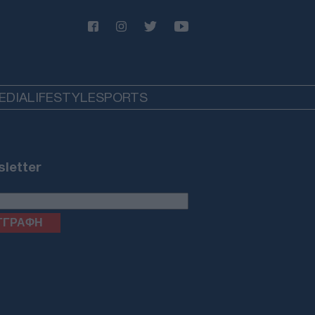
: Ομοσπονδιακό εφετείο
οκάρει την κατασκευή αίθουσας
ού 400 εκατ. δολαρίων στον Λευκό
ο
ΙΕΘΝΗ
07/08/26 - 17:53
EDIA
LIFESTYLE
SPORTS
ν: Μυστήριο γύρω από τον
ζτάμπα Χαμενεΐ — «Είναι
ιμοθάνατος» αναφέρει
ικαθεστωτικό μέσο
letter
ΙΕΘΝΗ
07/08/26 - 17:44
αναστευτικό: Κόντρα Ιταλίας–
ανίας για τους συνοριακούς
γχους μετά την κρίση στη Θέουτα
ΛΛΑΔΑ
07/08/26 - 17:32
ανε η δημοσιογράφος Χριστίνα
ουρά σε ηλικία 64 ετών