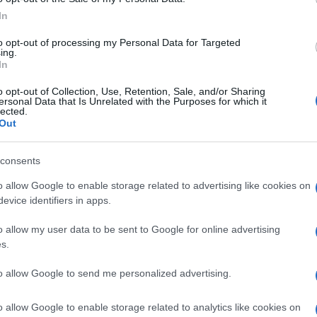
ΗΠΑ
In
για 
μετ
to opt-out of processing my Personal Data for Targeted
ing.
φώτ
In
Ο
o opt-out of Collection, Use, Retention, Sale, and/or Sharing
ersonal Data that Is Unrelated with the Purposes for which it
Οικ
lected.
πλη
Out
άνο
Ε
consents
o allow Google to enable storage related to advertising like cookies on
Φρί
evice identifiers in apps.
φέρ
για
o allow my user data to be sent to Google for online advertising
Δ
s.
, το Δίκαιο της Θάλασσας καθορίζει με
Γερ
to allow Google to send me personalized advertising.
το 
ια τις θαλάσσιες ζώνες και δεν νοείται
για
 Ελλάδα είναι ένα κράτος που το σέβεται
o allow Google to enable storage related to analytics like cookies on
Δ