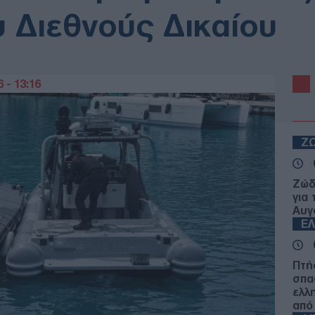
 Διεθνούς Δικαίου
 - 13:16
Ζ
Ζώδ
για
Αυγ
Ε
Πτή
σπα
ελλ
από