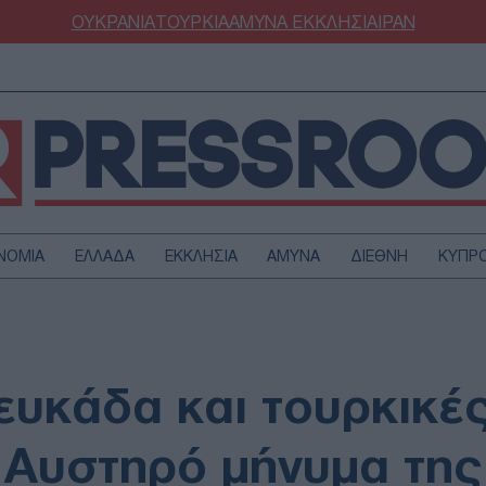
ΟΥΚΡΑΝΙΑ
ΤΟΥΡΚΙΑ
ΑΜΥΝΑ
ΕΚΚΛΗΣΙΑ
ΙΡΑΝ
ΝΟΜΙΑ
ΕΛΛΑΔΑ
ΕΚΚΛΗΣΙΑ
ΑΜΥΝΑ
ΔΙΕΘΝΗ
ΚΥΠΡ
ΟΥΡΚΙΑ
ΟΙΚΟΝΟΜΙΑ
ΜΥΝΑ
ΔΙΕΘΝΗ
FESTYLE
SPORTS
ευκάδα και τουρκικέ
ΑΣΤΡΟΝΟΜΙΑ
ΥΓΕΙΑ
ΩΔΙΑ
ΑΡΘΡΟΓΡΑΦΙΑ
 Αυστηρό μήνυμα της