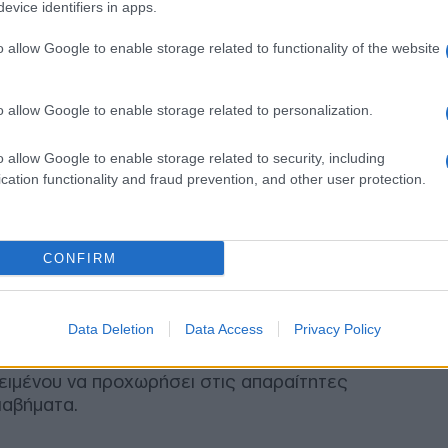
evice identifiers in apps.
o allow Google to enable storage related to functionality of the website
Ξεμ
ις της Ελλάδας έχουν στέρεο αποτύπωμα και
αερ
 προκλητικές ενέργειες γειτονικών χωρών. Ως
οι ρ
τον Θαλάσσιο Χωροταξικό σχεδιασμό, ο
o allow Google to enable storage related to personalization.
ΤΟ
νητικά όρια της χώρας με τη σφραγίδα της
o allow Google to enable storage related to security, including
Τουρ
cation functionality and fraud prevention, and other user protection.
προ
ι συνεπής στον δρόμο της καλής γειτονίας,
Η β
τήριξη των εθνικών συμφερόντων και στη
τιμέ
ΠΟ
τητας.
CONFIRM
αι διπλωματικές κινήσεις
«Αντ
Ολο
Data Deletion
Data Access
Privacy Policy
Ισρ
θηκε στο Ιόνιο, η κυβέρνηση αναμένει την
Ελλ
ιμένου να προχωρήσει στις απαραίτητες
ΠΟ
ιαβήματα.
«Εμ