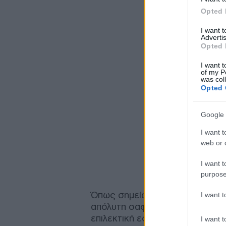
Opted 
I want 
Advertis
Opted 
I want t
of my P
was col
Opted 
Google 
I want t
web or d
I want t
purpose
Όπως σημείωσε χαρακτηριστικά
I want 
απόλυτη σαφήνεια τα κριτήρια γ
επιλεκτική εφαρμογή του, ενώ η
I want t