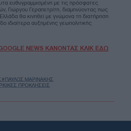
λυτα ευθυγραμμισμένη με τις πρόσφατες
Βολ
«μέ
ν, Γιώργου Γεραπετρίτη, διαμηνύοντας πως
Δ
 Ελλάδα θα κινηθεί με γνώμονα τη διατήρηση
δο ιδιαίτερα αυξημένης γεωπολιτικής
Ξηρ
πτώ
Ρήν
GOOGLE NEWS ΚΑΝΟΝΤΑΣ ΚΛΙΚ ΕΔΩ
Δ
Πυρ
Επι
ενα
Σ
ΠΑΥΛΟΣ ΜΑΡΙΝΑΚΗΣ
Δ
ΡΚΙΚΕΣ ΠΡΟΚΛΗΣΕΙΣ
Σοκ
σκό
άνο
νεκ
Δ