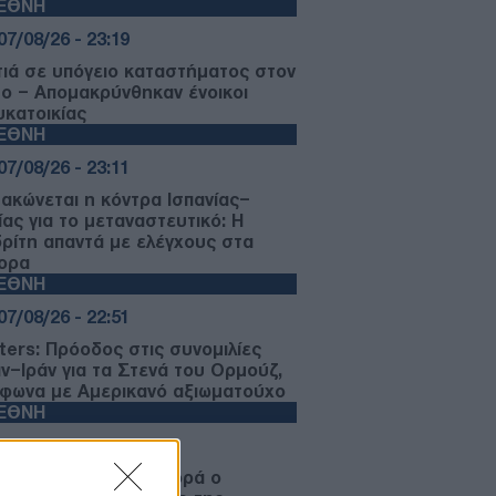
ΙΕΘΝΗ
07/08/26 - 23:19
ιά σε υπόγειο καταστήματος στον
μο – Απομακρύνθηκαν ένοικοι
υκατοικίας
ΙΕΘΝΗ
07/08/26 - 23:11
μακώνεται η κόντρα Ισπανίας–
ίας για το μεταναστευτικό: Η
ρίτη απαντά με ελέγχους στα
ορα
ΙΕΘΝΗ
07/08/26 - 22:51
ters: Πρόοδος στις συνομιλίες
ν–Ιράν για τα Στενά του Ορμούζ,
φωνα με Αμερικανό αξιωματούχο
ΙΕΘΝΗ
07/08/26 - 22:29
 Σερβία για πρώτη φορά ο