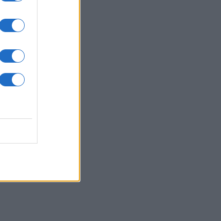
07/08/26 - 20:05
ένει από Patriot η ουκρανική
άμυνα — «Εφιάλτης» για το Κίεβο
ωσικοί βαλλιστικοί πύραυλοι
ΥΡΚΙΑ
07/08/26 - 19:50
κικός Τύπος: Γιατί οι Τούρκοι
τιμούν μαζικά τα ελληνικά νησιά —
ίζα εξπρές και οι χαμηλότερες
ς
ΛΙΤΙΚΗ
07/08/26 - 19:43
ίο και εις το επανιδείν»:
κληρώθηκε η θητεία του
αηλινού πρέσβη Νόαμ Κατζ στην
άδα
ΛΙΤΙΚΗ
07/08/26 - 19:29
φύλιος» στο κόμμα Καρυστιανού -