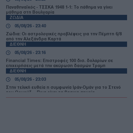
Παναθηναϊκός - ΤΣΣΚΑ 1948 1-1: Το πάθημα να γίνει
μάθημα στη Βουλγαρία
ΖΩΔΙΑ
05/08/26 - 23:40
Ζώδια: Οι αστρολογικές προβλέψεις για την Πέμπτη 6/8
από την Αλεξάνδρα Καρτά
ΔΙΕΘΝΗ
05/08/26 - 23:16
Financial Times: Επιστροφές 100 δισ. δολαρίων σε
επιχειρήσεις μετά την ακύρωση δασμών Τραμπ
ΔΙΕΘΝΗ
05/08/26 - 23:03
Στην τελική ευθεία η συμφωνία Ιράν-Ομάν για το Στενό
του Ορμούζ — Ποια είναι τα βασικα σημεία
ΔΙΕΘΝΗ
05/08/26 - 22:49
ΗΠΑ: Τρεις νεκροί και ένας τραυματίας από
πυροβολισμούς στη Βόρεια Καρολίνα
ΕΛΛΑΔΑ
05/08/26 - 22:44