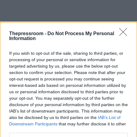
Thepressroom -
Do Not Process My Personal
Information
If you wish to opt-out of the sale, sharing to third parties, or
processing of your personal or sensitive information for
targeted advertising by us, please use the below opt-out
section to confirm your selection. Please note that after your
opt-out request is processed you may continue seeing
interest-based ads based on personal information utilized by
us or personal information disclosed to third parties prior to
your opt-out. You may separately opt-out of the further
«Και αυτό το ηθικό πρωτίστως και πολιτικό χρέος
disclosure of your personal information by third parties on the
δεν είναι μονάχα χρέος απέναντι στον ελληνικό
IAB’s list of downstream participants. This information may
λαό, αλλά απέναντι σε ολόκληρη την Ευρώπη και
also be disclosed by us to third parties on the
IAB’s List of
απέναντι στον ίδιο τον γερμανικό λαό, απέναντι
Downstream Participants
that may further disclose it to other
στα εκατομμύρια θύματα του ναζισμού σε
third parties.
ολόκληρη την Ευρώπη. Είναι ένα χρέος απέναντι