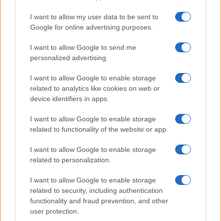
Και αυτόν τον δρόμο θα τον σεβαστούμε και θα
I want to allow my user data to be sent to
το ακολουθήσουμε. Όπως άλλωστε και τα
Google for online advertising purposes.
πορίσματα άλλων κρατικών υπηρεσιών»,
επισήμανε ακόμη ο Αλεξης Τσίπρας και τόνισε
I want to allow Google to send me
καταλήγοντας:
personalized advertising.
«Η Ελληνική Δημοκρατία θα πράξει ότι απαιτείται
I want to allow Google to enable storage
σε διπλωματικό πρωτίστως και αν χρειαστεί και σε
related to analytics like cookies on web or
νομικό επίπεδο, προκειμένου να εκπληρωθεί αυτό
device identifiers in apps.
το ιστορικό χρέος».
I want to allow Google to enable storage
related to functionality of the website or app.
ΣΧΕΤΙΚΑ ΘΕΜΑΤΑ
I want to allow Google to enable storage
related to personalization.
I want to allow Google to enable storage
related to security, including authentication
functionality and fraud prevention, and other
user protection.