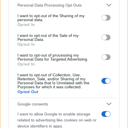
Please note that this website/app uses one or more Google
στην δικαιοσύνη και την ειρήνη», ανέφερε και
Personal Data Processing Opt Outs
services and may gather and store information including but
τόνισε ότι αυτόν τον αγώνα τον πιστεύουμε και
not limited to your visit or usage behaviour. You may click to
I want to opt-out of the Sharing of my
θα τον συνεχίσουμε μέχρι τέλος και σε όλα τα
personal data.
grant or deny consent to Google and its third-party tags to
επίπεδα. «Όχι σαν ένα επικοινωνιακό
Opted In
use your data for below specified purposes in below Google
πυροτέχνημα όχι με προχειρότητα και βιασύνη,
consent section.
αλλά με σχέδιο στρατηγική και ισχυρή νομική
I want to opt-out of the Sale of my
Personal Data.
τεκμηρίωση. Έτσι όπως αρμόζει σε μια
Opted In
πρωτοβουλία εθνικής αλλά και οικουμενικής
σημασίας. Με πλήρη συναίσθηση της
I want to opt-out of processing my
ιστορικότητας, αλλά με υπομονή και επιμονή έτσι
Personal Data for Targeted Advertising.
όπως απαιτείται για τη δικαίωση ενός ιστορικού
Opted In
αιτήματος».
I want to opt-out of Collection, Use,
Retention, Sale, and/or Sharing of my
Personal Data that Is Unrelated with the
«Για τη διεκδίκηση των γερμανικών
Purposes for which it was collected.
επανορθώσεων και του κατοχικού δανείου η
Opted Out
χώρα μας για πρώτη φορά έχει συγκροτημένη
εθνική στρατηγική, με πρωτοβουλία και
Google consents
συντονισμό της όλης προσπάθειας από τη Βουλή
I want to allow Google to enable storage
των Ελλήνων, όπου έχει συγκροτηθεί
related to advertising like cookies on web or
διακομματική επιτροπή, τον περασμένο Δεκέμβρη
device identifiers in apps.
και έχει βγάλει πόρισμα που δείχνει τον δρόμο.