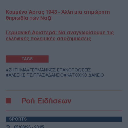
Κομμένο Άρτας 1943 - Άλλη μια ατιμώρητη
θηριωδία των Ναζί
Γερμανική Αριστερά: Να αναγνωρίσουμε τις
ελληνικές πολεμικές αποζημιώσεις
TAGS
ΖΗΤΗΜΑ
ΓΕΡΜΑΝΙΚΕΣ ΕΠΑΝΟΡΘΩΣΕΙΣ
ΑΛΕΞΗΣ ΤΣΙΠΡΑΣ
ΔΑΝΕΙΟ
ΚΑΤΟΧΙΚΟ ΔΑΝΕΙΟ
Ροή Ειδήσεων
SPORTS
05/08/26 - 23:25